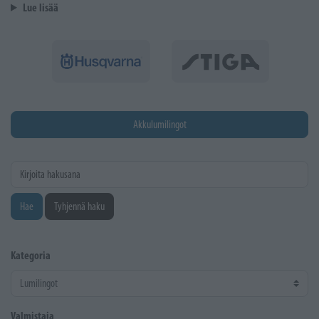
Lue lisää
Akkulumilingot
Kirjoita hakusana
Hae
Tyhjennä haku
Kategoria
Valmistaja