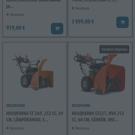
ja...
Varastossa
Varastossa
3 099,00 €
Lisää k
919,00 €
Lisää koriin
Varaston tyhjennys
HUSQVARNA
HUSQVARNA
HUSQVARNA ST 269, 252 CC, 69
HUSQVARNA ST227, HVA 252
CM, LÄMPÖKAHVAT, S...
CC, 68 CM, SÄHKÖK, OHJ...
Varastossa
Varastossa