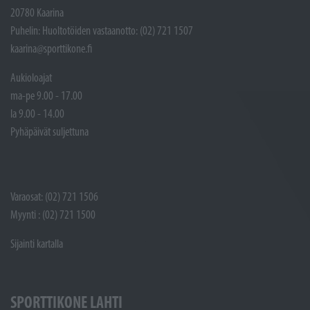
20780 Kaarina
Puhelin: Huoltotöiden vastaanotto: (02) 721 1507
kaarina@sporttikone.fi
Aukioloajat
ma-pe 9.00 - 17.00
la 9.00 - 14.00
Pyhäpäivät suljettuna
Varaosat: (02) 721 1506
Myynti : (02) 721 1500
Sijainti kartalla
SPORTTIKONE LAHTI