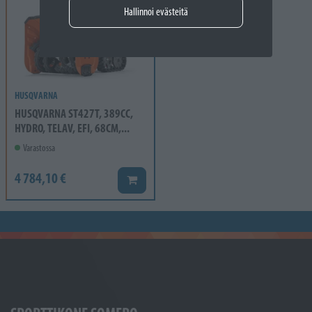
Hallinnoi evästeitä
HUSQVARNA
HUSQVARNA ST427T, 389CC,
HYDRO, TELAV, EFI, 68CM,...
Varastossa
4 784,10 €
Lisää koriin