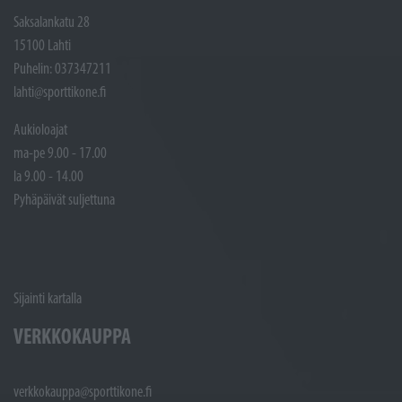
Saksalankatu 28
15100 Lahti
Puhelin: 037347211
lahti@sporttikone.fi
Aukioloajat
ma-pe 9.00 - 17.00
la 9.00 - 14.00
Pyhäpäivät suljettuna
Sijainti kartalla
VERKKOKAUPPA
verkkokauppa@sporttikone.fi