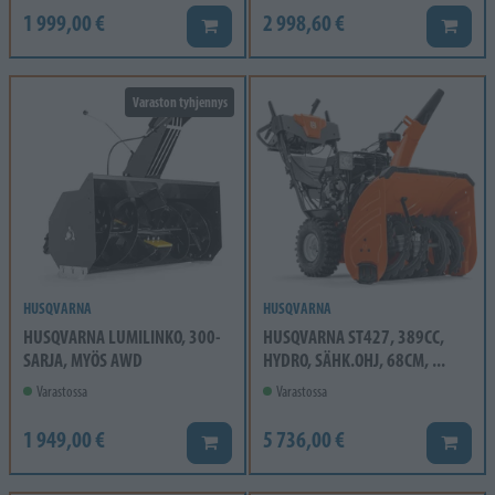
1 999,00 €
2 998,60 €
Lisää koriin
Lisää k
Varaston tyhjennys
HUSQVARNA
HUSQVARNA
HUSQVARNA LUMILINKO, 300-
HUSQVARNA ST427, 389CC,
SARJA, MYÖS AWD
HYDRO, SÄHK.OHJ, 68CM, ...
Varastossa
Varastossa
1 949,00 €
5 736,00 €
Lisää koriin
Lisää k