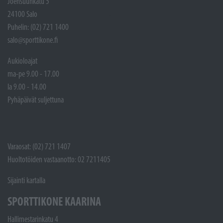
Joensuunkatu 5
24100 Salo
Puhelin: (02) 721 1400
salo@sporttikone.fi
Aukioloajat
ma-pe 9.00 - 17.00
la 9.00 - 14.00
Pyhäpäivät suljettuna
Varaosat: (02) 721 1407
Huoltotöiden vastaanotto: 02 7211405
Sijainti kartalla
SPORTTIKONE KAARINA
Hallimestarinkatu 4