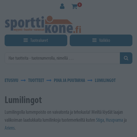
Siirry pääsisältöön
0
Tuotealueet
Valikko
ETUSIVU
TUOTTEET
PIHA JA PUUTARHA
LUMILINGOT
Lumilingot
Lumilingolla lumenpoisto on vaivatonta ja tehokasta! Meiltä löydät laajan
valikoiman laadukkaita lumilinkoja tuotemerkeiltä kuten
Stiga
,
Husqvarna
ja
Ariens
.