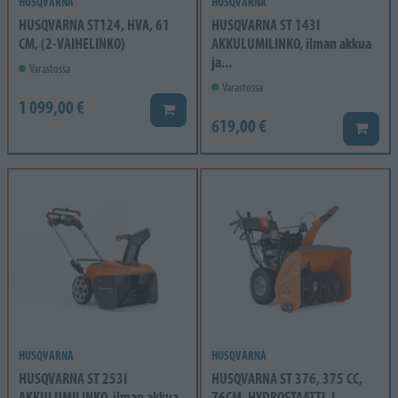
HUSQVARNA
HUSQVARNA
HUSQVARNA ST124, HVA, 61
HUSQVARNA ST 143I
CM, (2-VAIHELINKO)
AKKULUMILINKO, ilman akkua
ja...
Varastossa
Varastossa
1 099,00 €
Lisää koriin
619,00 €
Lisää k
HUSQVARNA
HUSQVARNA
HUSQVARNA ST 253I
HUSQVARNA ST 376, 375 CC,
AKKULUMILINKO, ilman akkua
76CM, HYDROSTAATTI, L...