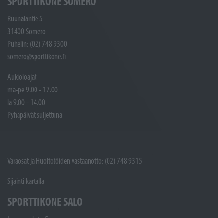
SPORTTIKONE SOMERO
Ruunalantie 5
31400 Somero
Puhelin: (02) 748 9300
somero@sporttikone.fi
Aukioloajat
ma-pe 9.00 - 17.00
la 9.00 - 14.00
Pyhäpäivät suljettuna
Varaosat ja Huoltotöiden vastaanotto: (02) 748 9315
Sijainti kartalla
SPORTTIKONE SALO