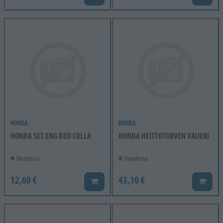
HONDA
HONDA
HONDA SET.ENG BED COLLA
HONDA HEITTOTORVEN VAIJERI
Varastossa
Varastossa
12,60 €
43,10 €
Lisää koriin
Lisää k