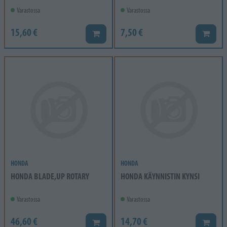
Varastossa
Varastossa
15,60 €
7,50 €
Lisää koriin
Lisää k
HONDA
HONDA
HONDA BLADE,UP ROTARY
HONDA KÄYNNISTIN KYNSI
Varastossa
Varastossa
46,60 €
14,70 €
Lisää koriin
Lisää k