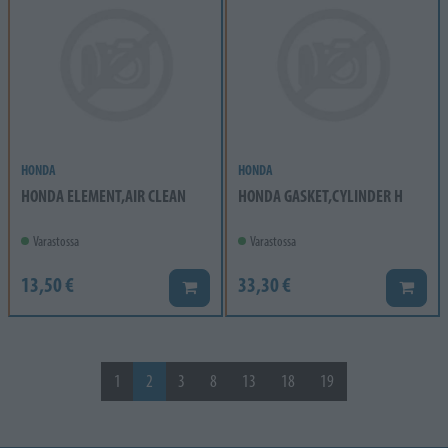
HONDA
HONDA
HONDA ELEMENT,AIR CLEAN
HONDA GASKET,CYLINDER H
Varastossa
Varastossa
13,50 €
33,30 €
Lisää koriin
Lisää k
1
2
3
8
13
18
19