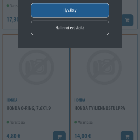
Varastossa
Varastossa
Hyväksy
17,30 €
11,40 €
Lisää koriin
Lisää k
Hallinnoi evästeitä
HONDA
HONDA
HONDA O-RING, 7.6X1.9
HONDA TYHJENNUSTULPPA
Varastossa
Varastossa
4,80 €
14,00 €
Lisää koriin
Lisää k