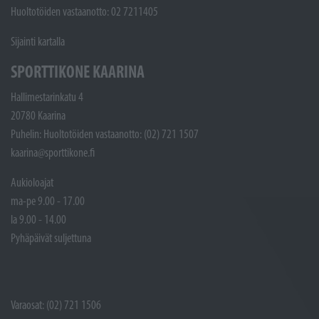
Huoltotöiden vastaanotto: 02 7211405
Sijainti kartalla
SPORTTIKONE KAARINA
Hallimestarinkatu 4
20780 Kaarina
Puhelin: Huoltotöiden vastaanotto: (02) 721 1507
kaarina@sporttikone.fi
Aukioloajat
ma-pe 9.00 - 17.00
la 9.00 - 14.00
Pyhäpäivät suljettuna
Varaosat: (02) 721 1506