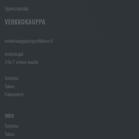
Sijainti kartalla
VERKKOKAUPPA
verkkokauppa@sporttikone.fi
Aukioloajat
24h/7 verkon kautta
Toimitus
Takuu
Palautukset
INFO
Toimitus
Takuu