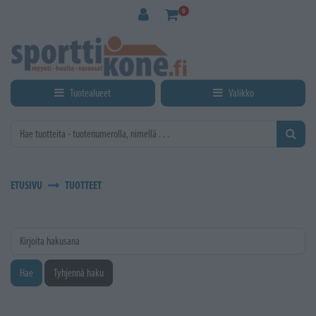
Siirry pääsisältöön
0
Tuotealueet
Valikko
ETUSIVU
TUOTTEET
Kirjoita hakusana
Hae
Tyhjennä haku