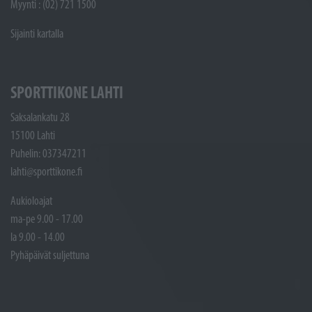
Myynti : (02) 721 1500
Sijainti kartalla
SPORTTIKONE LAHTI
Saksalankatu 28
15100 Lahti
Puhelin: 037347211
lahti@sporttikone.fi
Aukioloajat
ma-pe 9.00 - 17.00
la 9.00 - 14.00
Pyhäpäivät suljettuna