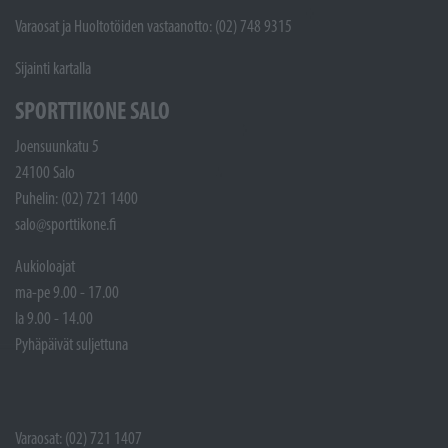
Varaosat ja Huoltotöiden vastaanotto: (02) 748 9315
Sijainti kartalla
SPORTTIKONE SALO
Joensuunkatu 5
24100 Salo
Puhelin: (02) 721 1400
salo@sporttikone.fi
Aukioloajat
ma-pe 9.00 - 17.00
la 9.00 - 14.00
Pyhäpäivät suljettuna
Varaosat: (02) 721 1407