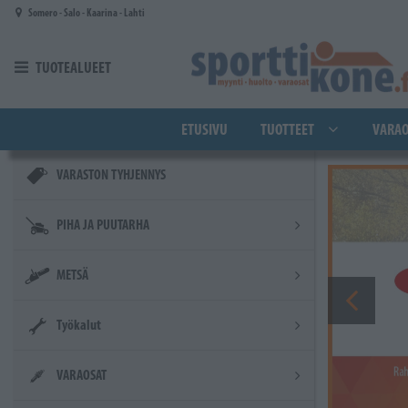
Siirry pääsisältöön
Somero - Salo - Kaarina - Lahti
TUOTEALUEET
ETUSIVU
TUOTTEET
VARAO
VARASTON TYHJENNYS
PIHA JA PUUTARHA
METSÄ
Työkalut
VARAOSAT