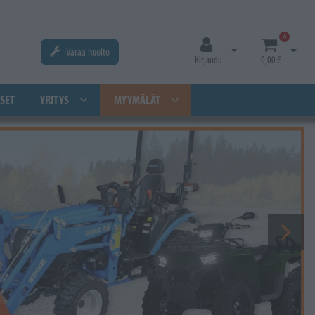
0
Varaa huolto
Avaa kirjautuminen
Avaa os
Kirjaudu
0,00 €
SET
YRITYS
MYYMÄLÄT