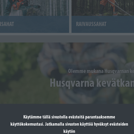
ISAHAT
RAIVAUSSAHAT
Olemme mukana Husqvarnan ke
Husqvarna kevätka
Käytämme tällä sivustolla evästeitä parantaaksemme
käyttökokemustasi. Jatkamalla sivuston käyttöä hyväksyt evästeiden
käytön