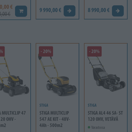
0,00 €
9 990,00 €
8 990,00 €
Tarjouspyyntö
Tarjous
Lisää koriin
0,00 €
0%
- 20%
- 20%
STIGA
STIGA
A MULTICLIP 47
STIGA MULTICLIP
STIGA AL4 46 SA- ST
120 OHV -
547 AE KIT - 48V-
120 OHV, VETÄVÄ
0m2
4Ah - 500m2
Varastossa