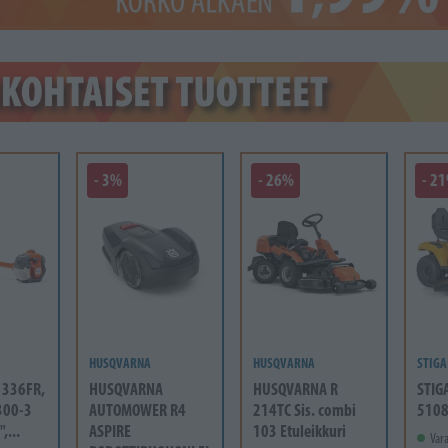
- 3%
- 26%
- 2
HUSQVARNA
HUSQVARNA
STIGA
336FR,
HUSQVARNA
HUSQVARNA R
STIG
300-3
AUTOMOWER R4
214TC Sis. combi
5108
,...
ASPIRE
103 Etuleikkuri
Vara