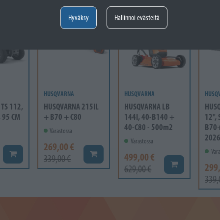
- 21%
- 21%
- 1
Hyväksy
Hallinnoi evästeitä
HUSQVARNA
HUSQVARNA
HUSQ
TS 112,
HUSQVARNA 215IL
HUSQVARNA LB
HUSQ
, 95 CM
+ B70 + C80
144I, 40-B140 +
12",
40-C80 - 500m2
B70+
Varastossa
202
Varastossa
269,00 €
Vara
Lisää koriin
Lisää koriin
499,00 €
339,00 €
Lisää koriin
299
629,00 €
339,