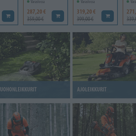
Varastossa
Varastossa
Vara
287,20 €
319,20 €
271
Lisää koriin
Lisää koriin
Lisää koriin
359,00 €
399,00 €
339,
RUOHONLEIKKURIT
AJOLEIKKURIT