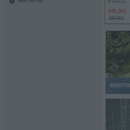
MUUT TUOTTEET
Varastossa
399,20 €
499,00 €
ROBOTTI