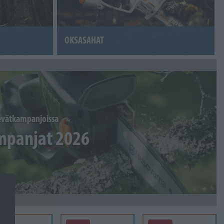
OKSASAHAT
vätkampanjoissa
mpanjat 2026