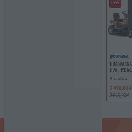
- 7%
HUSQVARNA
HUSQVARNA 
HVA, HYDRO
Varastossa
2 490,00 €
2 679,00 €