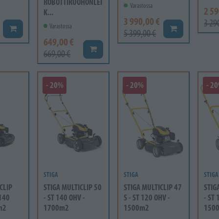
ROBOTTIRUOHONLEI
Varastossa
2 59
K...
3 990,00 €
3 29
Varastossa
Lisää koriin
Lisää koriin
5 399,00 €
649,00 €
Lisää koriin
669,00 €
- 20%
- 20%
- 2
STIGA
STIGA
STIGA
CLIP
STIGA MULTICLIP 50
STIGA MULTICLIP 47
STIG
 140
- ST 140 OHV -
S - ST 120 OHV -
- ST 
m2
1700m2
1500m2
150