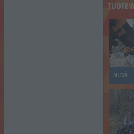
TUOTEV
METSÄ