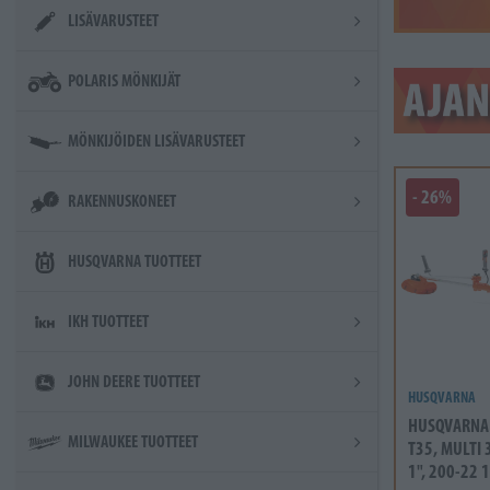
LISÄVARUSTEET
POLARIS MÖNKIJÄT
MÖNKIJÖIDEN LISÄVARUSTEET
- 26%
RAKENNUSKONEET
HUSQVARNA TUOTTEET
IKH TUOTTEET
JOHN DEERE TUOTTEET
HUSQVARNA
HUSQVARNA 
MILWAUKEE TUOTTEET
T35, MULTI 
1", 200-22 1"