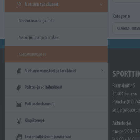
Metsurin työvälineet
Kategoria
Merkintänauhat ja liidut
Metsurin mitat ja tarvikkeet
Kaadonsuuntaajat
Metsurin varusteet ja tarvikkeet
SPORTTI
Ruunalantie 5
Poltto- ja voiteluaineet
31400 Somero
Puhelin: (02) 7
Polttoainekannut
somero@sporttik
Klapikoneet
Aukioloajat
ma-pe 9.00 - 17
Lasten leikkikalut ja vaatteet
la 9.00 - 14.00