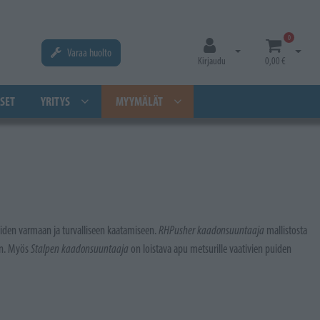
0
Varaa huolto
Avaa kirjautuminen
Avaa os
Kirjaudu
0,00 €
SET
YRITYS
MYYMÄLÄT
uiden varmaan ja turvalliseen kaatamiseen.
RHPusher kaadonsuuntaaja
mallistosta
en. Myös
Stalpen kaadonsuuntaaja
on loistava apu metsurille vaativien puiden