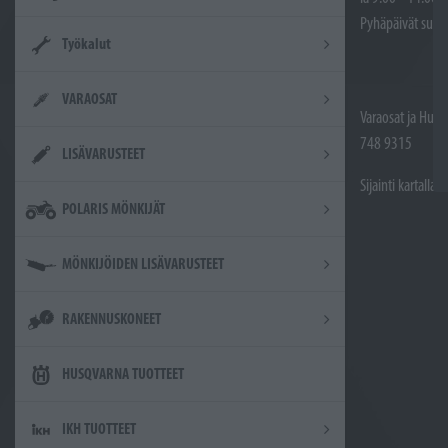
Pyhäpäivät sulje
Työkalut
VARAOSAT
Varaosat ja Huol
748 9315
LISÄVARUSTEET
Sijainti kartalla
POLARIS MÖNKIJÄT
MÖNKIJÖIDEN LISÄVARUSTEET
RAKENNUSKONEET
HUSQVARNA TUOTTEET
IKH TUOTTEET