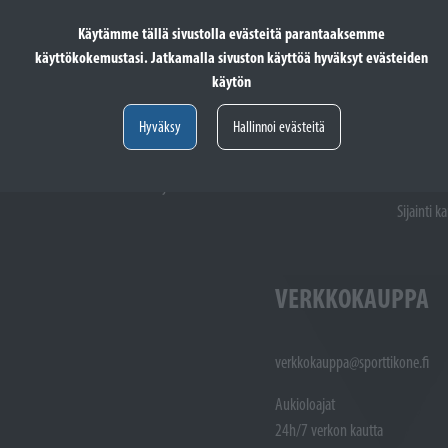
ttuna
Pyhäpäivät suljettuna
la 9.00 -
Käytämme tällä sivustolla evästeitä parantaaksemme
Pyhäpäivä
käyttökokemustasi. Jatkamalla sivuston käyttöä hyväksyt evästeiden
käytön
totöiden vastaanotto: (02)
Varaosat: (02) 721 1407
Hyväksy
Hallinnoi evästeitä
Huoltotöiden vastaanotto: 02 7211405
Varaosat:
Myynti : 
Sijainti kartalla
Sijainti ka
VERKKOKAUPPA
verkkokauppa@sporttikone.fi
Aukioloajat
24h/7 verkon kautta