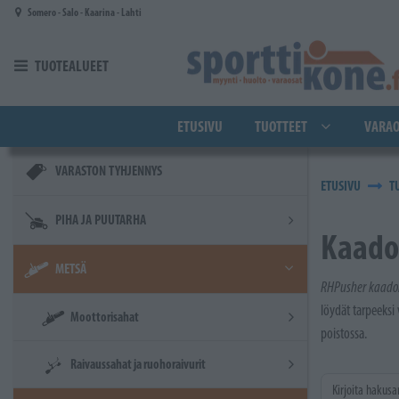
Siirry pääsisältöön
Somero - Salo - Kaarina - Lahti
TUOTEALUEET
ETUSIVU
TUOTTEET
VARAO
VARASTON TYHJENNYS
ETUSIVU
T
PIHA JA PUUTARHA
Kaado
METSÄ
RHPusher kaado
löydät tarpeeksi
Moottorisahat
poistossa.
Raivaussahat ja ruohoraivurit
Kirjoita hakusa