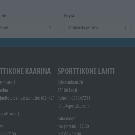
tele
Näytä
TTIKONE KAARINA
SPORTTIKONE LAHTI
arinkatu 4
Saksalankatu 28
arina
15100 Lahti
Huoltotöiden vastaanotto: (02) 721
Puhelin: 037347211
lahti@sporttikone.fi
porttikone.fi
Aukioloajat
at
ma-pe 9.00 - 17.00
00 - 17.00
la 9.00 - 14.00