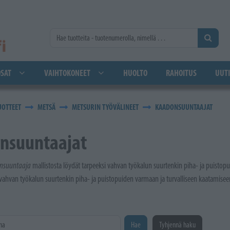
SAT
VAIHTOKONEET
HUOLTO
RAHOITUS
UUTI
UOTTEET
METSÄ
METSURIN TYÖVÄLINEET
KAADONSUUNTAAJAT
nsuuntaajat
nsuuntaaja
mallistosta löydät tarpeeksi vahvan työkalun suurtenkin piha- ja puistop
 vahvan työkalun suurtenkin piha- ja puistopuiden varmaan ja turvalliseen kaatamise
na
Hae
Tyhjennä haku