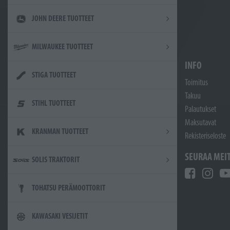
JOHN DEERE TUOTTEET
MILWAUKEE TUOTTEET
INFO
STIGA TUOTTEET
Toimitus
Takuu
STIHL TUOTTEET
Palautukset
Maksutavat
KRANMAN TUOTTEET
Rekisteriseloste
SEURAA MEI
SOLIS TRAKTORIT
TOHATSU PERÄMOOTTORIT
KAWASAKI VESIJETIT