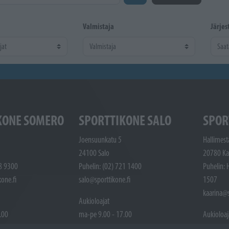
Valmistaja
Järjes
KONE SOMERO
SPORTTIKONE SALO
SPOR
Joensuunkatu 5
Hallimest
24100 Salo
20780 Ka
48 9300
Puhelin: (02) 721 1400
Puhelin: 
one.fi
salo@sporttikone.fi
1507
kaarina@s
Aukioloajat
.00
ma-pe 9.00 - 17.00
Aukioloaj
la 9.00 - 14.00
ma-pe 9.