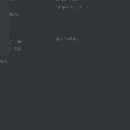
 14.00
Pyhäpäivät suljettuna
t suljettuna
Sijainti kartalla
 (02) 721 1506
(02) 721 1500
rtalla