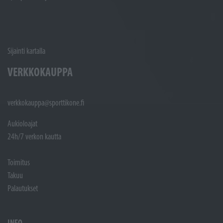
Sijainti kartalla
VERKKOKAUPPA
verkkokauppa@sporttikone.fi
Aukioloajat
24h/7 verkon kautta
Toimitus
Takuu
Palautukset
INFO