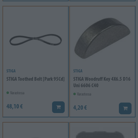
STIGA
STIGA
STIGA Toothed Belt [Park 95Cd]
STIGA Woodruff Key 4X6.5 D16
Uni 6606 C40
Varastossa
Varastossa
48,10 €
4,20 €
Lisää koriin
Lisää k