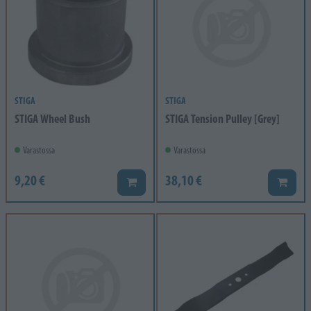
STIGA
STIGA
STIGA Wheel Bush
STIGA Tension Pulley [Grey]
Varastossa
Varastossa
9,20 €
38,10 €
Lisää koriin
Lisää k