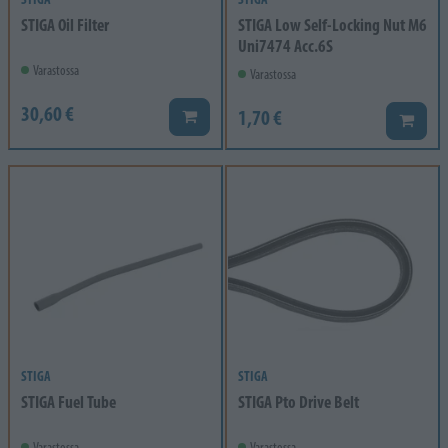
STIGA Oil Filter
STIGA Low Self-Locking Nut M6
Uni7474 Acc.6S
Varastossa
Varastossa
30,60 €
1,70 €
Lisää koriin
Lisää k
STIGA
STIGA
STIGA Fuel Tube
STIGA Pto Drive Belt
Varastossa
Varastossa