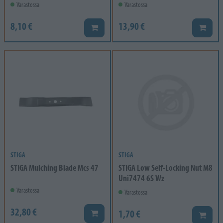
Varastossa
Varastossa
8,10 €
13,90 €
Lisää koriin
Lisää k
STIGA
STIGA
STIGA Mulching Blade Mcs 47
STIGA Low Self-Locking Nut M8
Uni7474 6S Wz
Varastossa
Varastossa
32,80 €
1,70 €
Lisää koriin
Lisää k