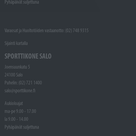
Pyhäpäivät suljettuna
Varaosat ja Huoltotöiden vastaanotto: (02) 748 9315
Sijainti kartalla
SPORTTIKONE SALO
Joensuunkatu 5
24100 Salo
Puhelin: (02) 721 1400
salo@sporttikone.fi
Aukioloajat
ma-pe 9.00 - 17.00
la 9.00 - 14.00
Pyhäpäivät suljettuna