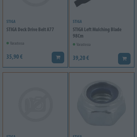
STIGA
STIGA
STIGA Deck Drive Belt A77
STIGA Left Mulching Blade
98Cm
Varastossa
Varastossa
35,90 €
39,20 €
Lisää koriin
Lisää k
STIGA
STIGA