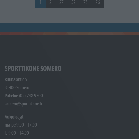
1
2
27
52
75
76
SPORTTIKONE SOMERO
Ruunalantie 5
31400 Somero
Puhelin: (02) 748 9300
somero@sporttikone.fi
Aukioloajat
ma-pe 9.00 - 17.00
la 9.00 - 14.00