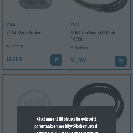
STIGA
STIGA
STIGA Blade Holder
STIGA Toothed Belt [Park
105Cd]
Varastossa
Varastossa
16,20 €
51,10 €
Lisää koriin
Lisää k
Käytämme tällä sivustolla evästeitä
parantaaksemme käyttökokemustasi.