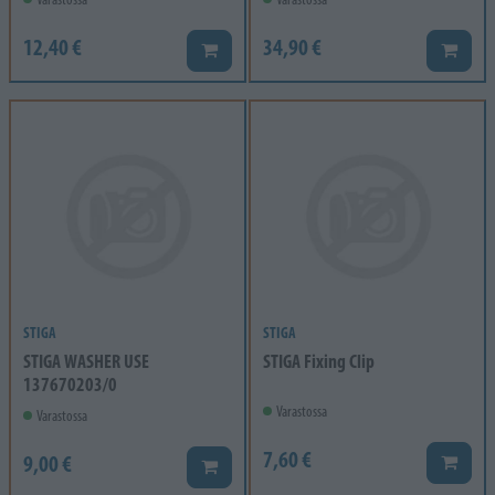
12,40 €
34,90 €
Lisää koriin
Lisää k
STIGA
STIGA
STIGA WASHER USE
STIGA Fixing Clip
137670203/0
Varastossa
Varastossa
7,60 €
9,00 €
Lisää k
Lisää koriin