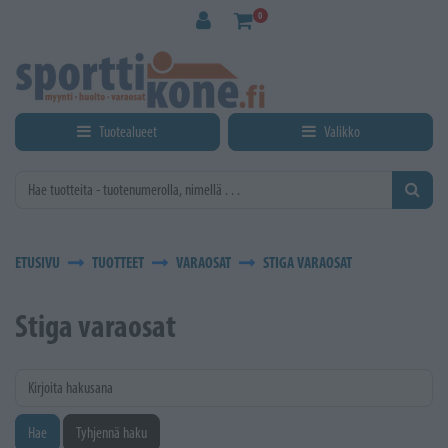
Siirry pääsisältöön
0
Tuotealueet
Valikko
ETUSIVU
TUOTTEET
VARAOSAT
STIGA VARAOSAT
Stiga varaosat
Kirjoita hakusana
Hae
Tyhjennä haku