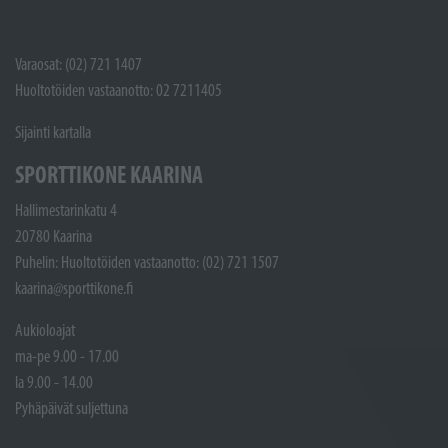
Varaosat: (02) 721 1407
Huoltotöiden vastaanotto: 02 7211405
Sijainti kartalla
SPORTTIKONE KAARINA
Hallimestarinkatu 4
20780 Kaarina
Puhelin: Huoltotöiden vastaanotto: (02) 721 1507
kaarina@sporttikone.fi
Aukioloajat
ma-pe 9.00 - 17.00
la 9.00 - 14.00
Pyhäpäivät suljettuna