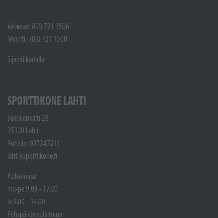
Varaosat: (02) 721 1506
Myynti : (02) 721 1500
Sijainti kartalla
SPORTTIKONE LAHTI
Saksalankatu 28
15100 Lahti
Puhelin: 037347211
lahti@sporttikone.fi
Aukioloajat
ma-pe 9.00 - 17.00
la 9.00 - 14.00
Pyhäpäivät suljettuna