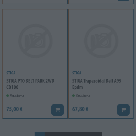
STIGA
STIGA
STIGA PTO BELT PARK 2WD
STIGA Trapezoidal Belt A95
CD100
Epdm
Varastossa
Varastossa
75,00 €
67,80 €
Lisää koriin
Lisää k