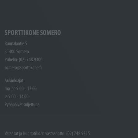
SPORTTIKONE SOMERO
Ruunalantie 5
31400 Somero
Puhelin: (02) 748 9300
somero@sporttikone.fi
Aukioloajat
ma-pe 9.00 - 17.00
la 9.00 - 14.00
Pyhäpäivät suljettuna
Varaosat ja Huoltotöiden vastaanotto: (02) 748 9315