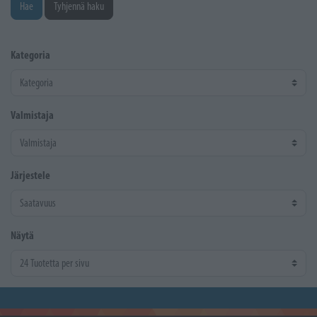
Hae
Tyhjennä haku
Kategoria
Valmistaja
Järjestele
Näytä