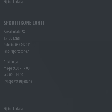
Sijainti kartalla
SPORTTIKONE LAHTI
Saksalankatu 28
15100 Lahti
Puhelin: 037347211
lahti@sporttikone.fi
Aukioloajat
ma-pe 9.00 - 17.00
la 9.00 - 14.00
Pyhäpäivät suljettuna
Sijainti kartalla