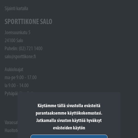
Sijainti kartalla
SPORTTIKONE SALO
Joensuunkatu 5
24100 Salo
Puhelin: (02) 721 1400
salo@sporttikone.fi
Aukioloajat
ma-pe 9.00 - 17.00
la 9.00 - 14.00
Pyhäpäivät suljettuna
Käytämme tällä sivustolla evästeitä
parantaaksemme käyttökokemustasi.
Jatkamalla sivuston käyttöä hyväksyt
Varaosat: (02) 721 1407
evästeiden käytön
Huoltotöiden vastaanotto: 02 7211405