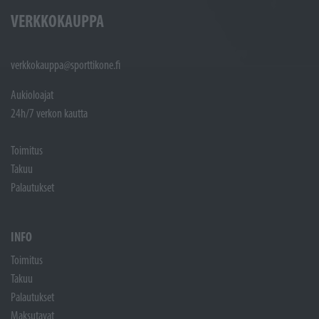
VERKKOKAUPPA
verkkokauppa@sporttikone.fi
Aukioloajat
24h/7 verkon kautta
Toimitus
Takuu
Palautukset
INFO
Toimitus
Takuu
Palautukset
Maksutavat