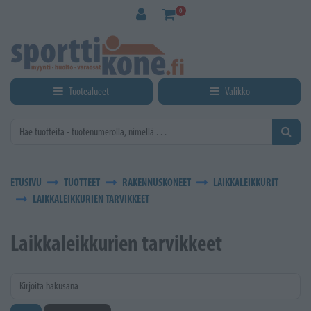
Siirry pääsisältöön
0
Tuotealueet
Valikko
ETUSIVU
TUOTTEET
RAKENNUSKONEET
LAIKKALEIKKURIT
LAIKKALEIKKURIEN TARVIKKEET
Laikkaleikkurien tarvikkeet
Kirjoita hakusana