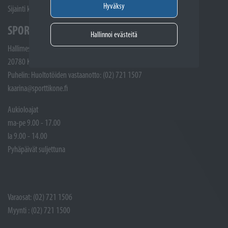
Hyväksy
Sijainti kartalla
SPORTTIKONE KAARINA
Hallinnoi evästeitä
Hallimestarinkatu 4
20780 Kaarina
Puhelin: Huoltotöiden vastaanotto: (02) 721 1507
kaarina@sporttikone.fi
Aukioloajat
ma-pe 9.00 - 17.00
la 9.00 - 14.00
Pyhäpäivät suljettuna
Varaosat: (02) 721 1506
Myynti : (02) 721 1500