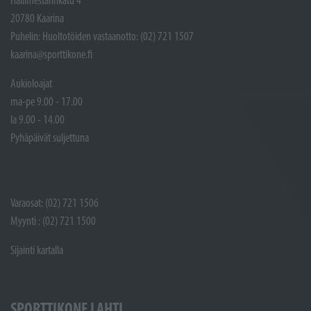
20780 Kaarina
Puhelin: Huoltotöiden vastaanotto: (02) 721 1507
kaarina@sporttikone.fi
Aukioloajat
ma-pe 9.00 - 17.00
la 9.00 - 14.00
Pyhäpäivät suljettuna
Varaosat: (02) 721 1506
Myynti : (02) 721 1500
Sijainti kartalla
SPORTTIKONE LAHTI