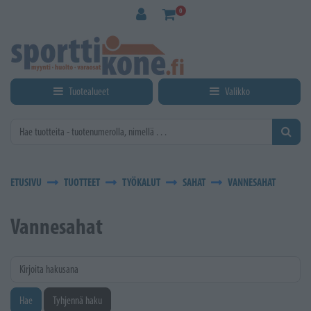
Siirry pääsisältöön
0
Tuotealueet
Valikko
ETUSIVU
TUOTTEET
TYÖKALUT
SAHAT
VANNESAHAT
Vannesahat
Kirjoita hakusana
Hae
Tyhjennä haku