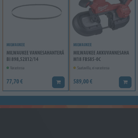
MILWAUKEE
MILWAUKEE
MILWAUKEE VANNESAHANTERÄ
MILWAUKEE AKKUVANNESAHA
BI 898,52X12/14
M18 FBS85-0C
Varastossa
Saatavilla, ei varastossa
77,70 €
589,00 €
Lisää koriin
Lisää k