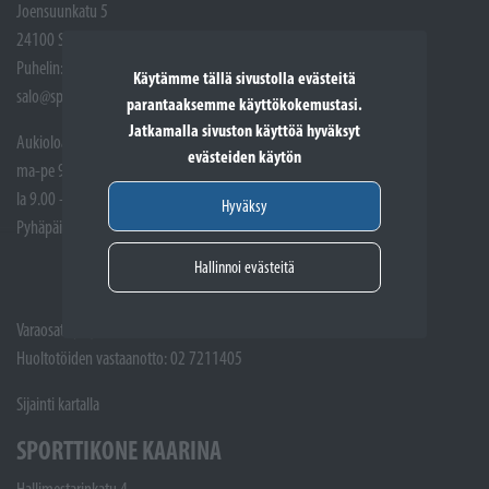
Joensuunkatu 5
24100 Salo
Puhelin: (02) 721 1400
Käytämme tällä sivustolla evästeitä
salo@sporttikone.fi
parantaaksemme käyttökokemustasi.
Jatkamalla sivuston käyttöä hyväksyt
Aukioloajat
evästeiden käytön
ma-pe 9.00 - 17.00
la 9.00 - 14.00
Hyväksy
Pyhäpäivät suljettuna
Hallinnoi evästeitä
Varaosat: (02) 721 1407
Huoltotöiden vastaanotto: 02 7211405
Sijainti kartalla
SPORTTIKONE KAARINA
Hallimestarinkatu 4