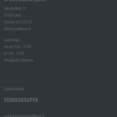
Saksalankatu 28
15100 Lahti
Puhelin: 037347211
lahti@sporttikone.fi
Aukioloajat
ma-pe 9.00 - 17.00
la 9.00 - 14.00
Pyhäpäivät suljettuna
Sijainti kartalla
VERKKOKAUPPA
verkkokauppa@sporttikone.fi