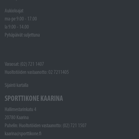
Aukioloajat
ma-pe 9.00 - 17.00
la 9.00 - 14.00
Pyhäpäivät suljettuna
Varaosat: (02) 721 1407
Huoltotöiden vastaanotto: 02 7211405
Sijainti kartalla
SPORTTIKONE KAARINA
Hallimestarinkatu 4
20780 Kaarina
Puhelin: Huoltotöiden vastaanotto: (02) 721 1507
kaarina@sporttikone.fi