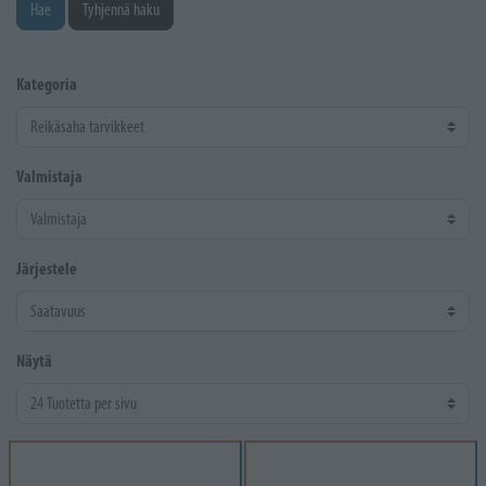
Hae
Tyhjennä haku
Kategoria
Valmistaja
Järjestele
Näytä