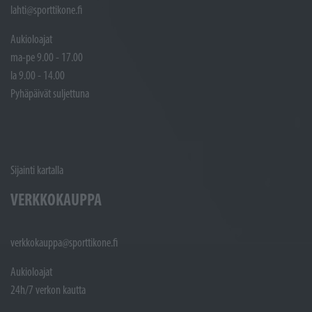
lahti@sporttikone.fi
Aukioloajat
ma-pe 9.00 - 17.00
la 9.00 - 14.00
Pyhäpäivät suljettuna
Sijainti kartalla
VERKKOKAUPPA
verkkokauppa@sporttikone.fi
Aukioloajat
24h/7 verkon kautta