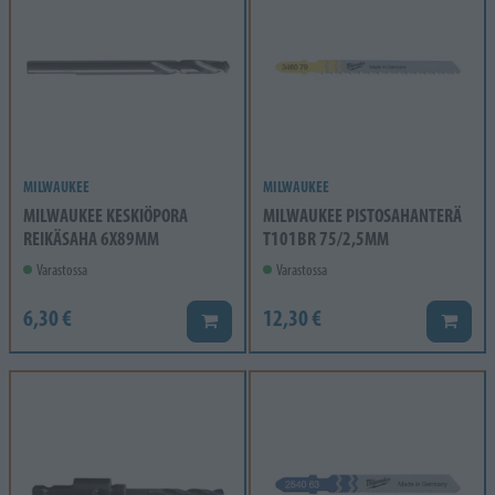
MILWAUKEE
MILWAUKEE
MILWAUKEE KESKIÖPORA
MILWAUKEE PISTOSAHANTERÄ
REIKÄSAHA 6X89MM
T101BR 75/2,5MM
Varastossa
Varastossa
6,30 €
12,30 €
Lisää koriin
Lisää k