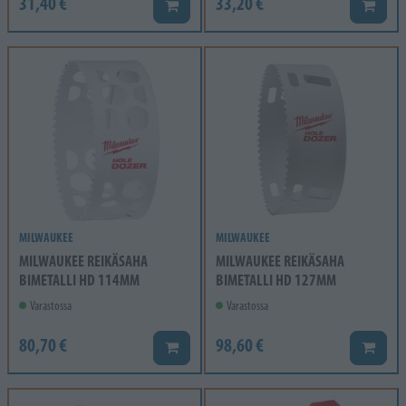
31,40 €
33,20 €
Lisää koriin
Lisää k
MILWAUKEE
MILWAUKEE
MILWAUKEE REIKÄSAHA
MILWAUKEE REIKÄSAHA
BIMETALLI HD 114MM
BIMETALLI HD 127MM
Varastossa
Varastossa
80,70 €
98,60 €
Lisää koriin
Lisää k