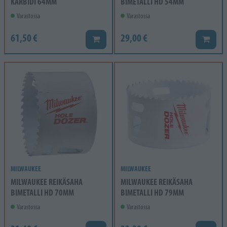
KARBIDI 64MM
BIMETALLI HD 54MM
Varastossa
Varastossa
61,50 €
29,00 €
Lisää koriin
Lisää k
MILWAUKEE
MILWAUKEE
MILWAUKEE REIKÄSAHA
MILWAUKEE REIKÄSAHA
BIMETALLI HD 70MM
BIMETALLI HD 79MM
Varastossa
Varastossa