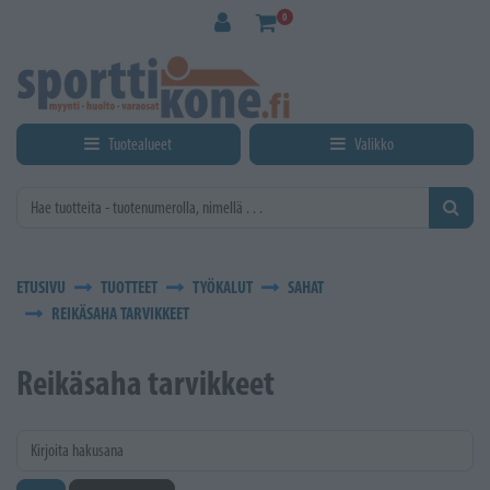
Siirry pääsisältöön
0
Tuotealueet
Valikko
ETUSIVU
TUOTTEET
TYÖKALUT
SAHAT
REIKÄSAHA TARVIKKEET
Reikäsaha tarvikkeet
Kirjoita hakusana