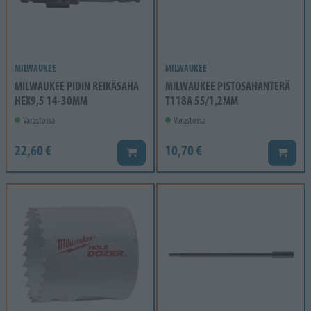
MILWAUKEE
MILWAUKEE
MILWAUKEE PIDIN REIKÄSAHA
MILWAUKEE PISTOSAHANTERÄ
HEX9,5 14-30MM
T118A 55/1,2MM
Varastossa
Varastossa
22,60 €
10,70 €
Lisää koriin
Lisää k