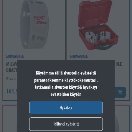
MILWAUKEE
MILWAUKEE
MILWAUKEE REIKÄSAHA
MILWAUKEE REIKÄSAHA HOLE
BIMETALLI HD 133MM
DOZER 10 OS.
Käytämme tällä sivustolla evästeitä
Varastossa
Varastossa
parantaaksemme käyttökokemustasi.
Jatkamalla sivuston käyttöä hyväksyt
101,50 €
195,20 €
Lisää koriin
Lisää k
evästeiden käytön
Hyväksy
Hallinnoi evästeitä