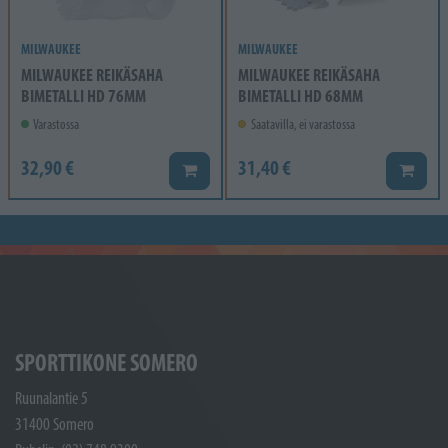
MILWAUKEE
MILWAUKEE
MILWAUKEE REIKÄSAHA
MILWAUKEE REIKÄSAHA
BIMETALLI HD 76MM
BIMETALLI HD 68MM
Varastossa
Saatavilla, ei varastossa
32,90 €
31,40 €
Lisää koriin
Lisää k
SPORTTIKONE SOMERO
Ruunalantie 5
31400 Somero