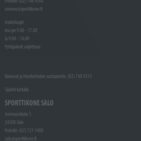
Puhelin: (02) 748 9300
somero@sporttikone.fi
Aukioloajat
ma-pe 9.00 - 17.00
la 9.00 - 14.00
Pyhäpäivät suljettuna
Varaosat ja Huoltotöiden vastaanotto: (02) 748 9315
Sijainti kartalla
SPORTTIKONE SALO
Joensuunkatu 5
24100 Salo
Puhelin: (02) 721 1400
salo@sporttikone.fi