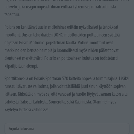
neliveto, joka reagoi nopeasti ilman erillisiä kytkemisiä, mikäli sutimista
tapahtuu.
Polaris on kehittänyt uusiin malleihinsa erittäin nykyaikaiset ja tehokkaat
moottorit. Uusien tehokkaiden DOHC-moottoreiden polttoaineen syöttöä
ohjataan Bosch Motronic -järjestelmän kautta. Polaris-moottorit ovat
markkinoiden bensapiheimpiä ja luonnollisesti myös niiden päästöt ovat
alentuneet merkittävästi. Polariksen polttoaineen kulutus on todistetusti
kilpailijoitaan alempi.
Sporttikoneella on Polaris Sportman 570 laitteita nopealla toimitusajalla. Lisäksi
runsas lisävaruste valikoima, jolla voit räätälöidä juuri sinun käyttöön sopivan
laitteen. Tärkeätä on myös se, että varaosat ja huolto löytyvät saman katon alta
Lahdesta, Salosta, Lahdesta, Somerolta, sekä Kaarinasta. Otamme myös
käytetyn laitteesi vaihdossa!
Kirjoita hakusana