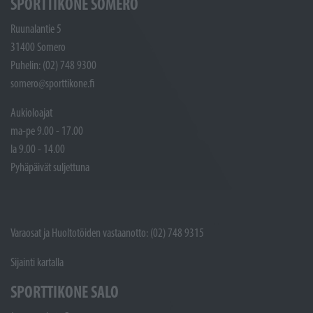
SPORTTIKONE SOMERO
Ruunalantie 5
31400 Somero
Puhelin: (02) 748 9300
somero@sporttikone.fi
Aukioloajat
ma-pe 9.00 - 17.00
la 9.00 - 14.00
Pyhäpäivät suljettuna
Varaosat ja Huoltotöiden vastaanotto: (02) 748 9315
Sijainti kartalla
SPORTTIKONE SALO