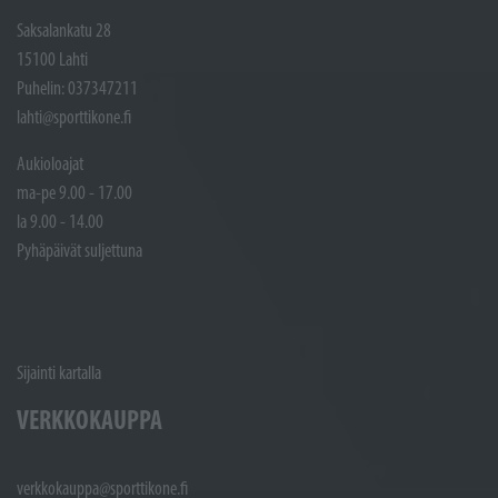
Saksalankatu 28
15100 Lahti
Puhelin: 037347211
lahti@sporttikone.fi
Aukioloajat
ma-pe 9.00 - 17.00
la 9.00 - 14.00
Pyhäpäivät suljettuna
Sijainti kartalla
VERKKOKAUPPA
verkkokauppa@sporttikone.fi