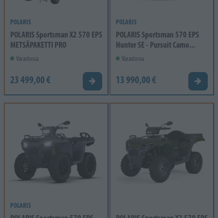
POLARIS
POLARIS
POLARIS Sportsman X2 570 EPS
POLARIS Sportsman 570 EPS
METSÄPAKETTI PRO
Hunter SE - Pursuit Camo...
Varastossa
Varastossa
23 499,00 €
13 990,00 €
Tarjouspyyntö
Tarjou
POLARIS
POLARIS Sportsman 570 EPS -
POLARIS Sportsman X2 570 EPS