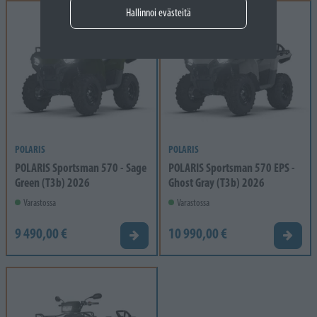
Hallinnoi evästeitä
POLARIS
POLARIS
POLARIS Sportsman 570 - Sage
POLARIS Sportsman 570 EPS -
Green (T3b) 2026
Ghost Gray (T3b) 2026
Varastossa
Varastossa
9 490,00 €
10 990,00 €
Tarjouspyyntö
Tarjou