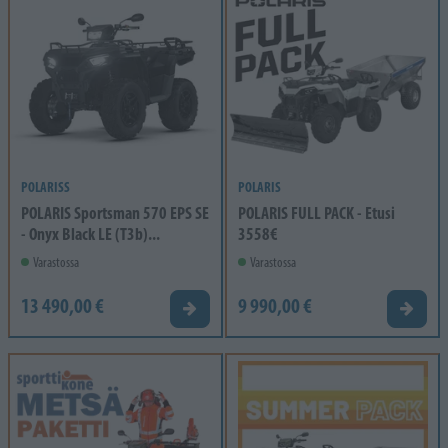
POLARISS
POLARIS
POLARIS Sportsman 570 EPS SE
POLARIS FULL PACK - Etusi
- Onyx Black LE (T3b)...
3558€
Varastossa
Varastossa
13 490,00 €
9 990,00 €
Tarjouspyyntö
Tarjou