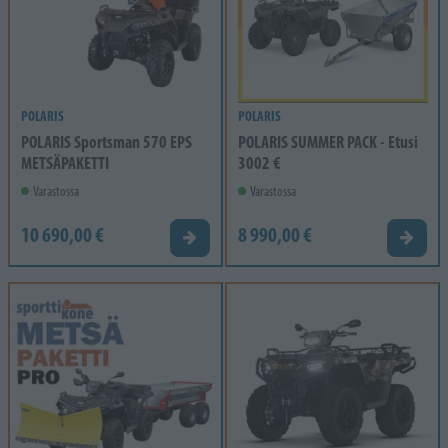
POLARIS
POLARIS
POLARIS Sportsman 570 EPS
POLARIS SUMMER PACK - Etusi
METSÄPAKETTI
3002 €
Varastossa
Varastossa
10 690,00 €
8 990,00 €
Tarjouspyyntö
Tarjou