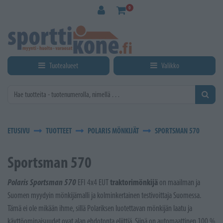
Siirry pääsisältöön
0
Tuotealueet
Valikko
ETUSIVU
TUOTTEET
POLARIS MÖNKIJÄT
SPORTSMAN 570
Sportsman 570
Polaris Sportsman 570
traktorimönkijä
EFI 4x4 EUT
on maailman ja
Suomen myydyin mönkijämalli ja kolminkertainen testivoittaja Suomessa.
Tämä ei ole mikään ihme, sillä Polariksen luotettavan mönkijän laatu ja
käyttöominaisuudet ovat alan ehdotonta eliittiä. Siinä on automaattinen 100 %