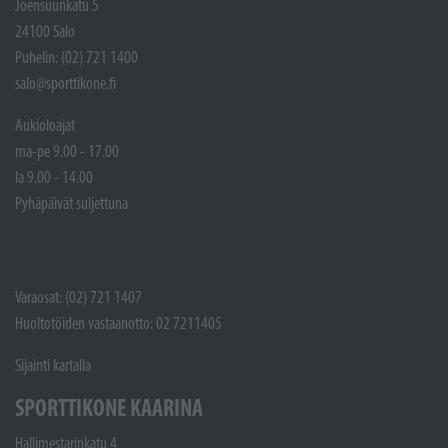
Joensuunkatu 5
24100 Salo
Puhelin: (02) 721 1400
salo@sporttikone.fi
Aukioloajat
ma-pe 9.00 - 17.00
la 9.00 - 14.00
Pyhäpäivät suljettuna
Varaosat: (02) 721 1407
Huoltotöiden vastaanotto: 02 7211405
Sijainti kartalla
SPORTTIKONE KAARINA
Hallimestarinkatu 4