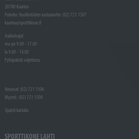
20780 Kaarina
Puhelin: Huoltotöiden vastaanotto: (02) 721 1507
kaarina@sporttikone.fi
Aukioloajat
ma-pe 9.00 - 17.00
la 9.00 - 14.00
Pyhäpäivät suljettuna
Varaosat: (02) 721 1506
Myynti : (02) 721 1500
Sijainti kartalla
SPORTTIKONE LAHTI