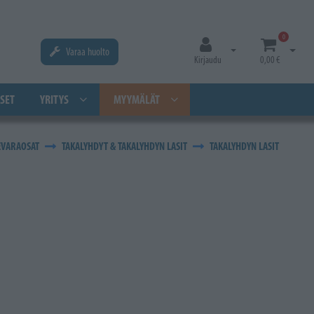
0
Varaa huolto
Avaa kirjautuminen
Avaa os
Kirjaudu
0,00 €
SET
YRITYS
MYYMÄLÄT
EVARAOSAT
TAKALYHDYT & TAKALYHDYN LASIT
TAKALYHDYN LASIT