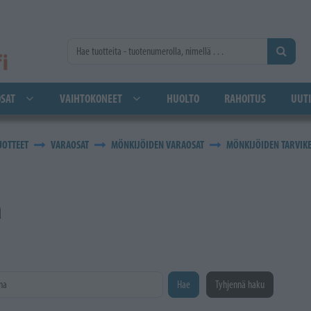
SAT
VAIHTOKONEET
HUOLTO
RAHOITUS
UUTI
UOTTEET
VARAOSAT
MÖNKIJÖIDEN VARAOSAT
MÖNKIJÖIDEN TARVIK
a
na
Hae
Tyhjennä haku