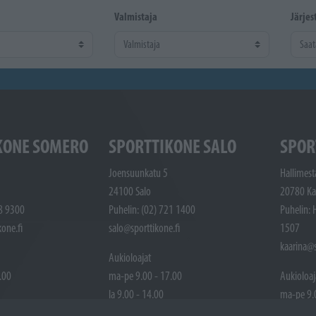
Valmistaja
Järjes
KONE SOMERO
SPORTTIKONE SALO
SPOR
Joensuunkatu 5
Hallimest
24100 Salo
20780 Ka
48 9300
Puhelin: (02) 721 1400
Puhelin: 
one.fi
salo@sporttikone.fi
1507
kaarina@s
Aukioloajat
.00
ma-pe 9.00 - 17.00
Aukioloaj
la 9.00 - 14.00
ma-pe 9.
ttuna
Pyhäpäivät suljettuna
la 9.00 -