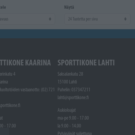
tele
Näytä
TTIKONE KAARINA
SPORTTIKONE LAHTI
arinkatu 4
Saksalankatu 28
arina
15100 Lahti
Huoltotöiden vastaanotto: (02) 721
Puhelin: 037347211
lahti@sporttikone.fi
porttikone.fi
Aukioloajat
at
ma-pe 9.00 - 17.00
00 - 17.00
la 9.00 - 14.00
 14.00
Pyhäpäivät suljettuna