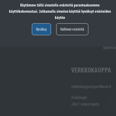
Käytämme tällä sivustolla evästeitä parantaaksemme
Pyhäpäivä
käyttökokemustasi. Jatkamalla sivuston käyttöä hyväksyt evästeiden
käytön
totöiden vastaanotto: (02)
Varaosat: (02) 721 1407
Hyväksy
Hallinnoi evästeitä
Huoltotöiden vastaanotto: 02 7211405
Varaosat:
Myynti : 
Sijainti kartalla
Sijainti ka
VERKKOKAUPPA
verkkokauppa@sporttikone.fi
Aukioloajat
24h/7 verkon kautta