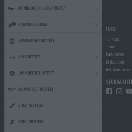
MÖNKIJÖIDEN LISÄVARUSTEET
RAKENNUSKONEET
INFO
Toimitus
HUSQVARNA TUOTTEET
Takuu
Palautukset
IKH TUOTTEET
Maksutavat
Rekisteriseloste
JOHN DEERE TUOTTEET
SEURAA MEI
MILWAUKEE TUOTTEET
STIGA TUOTTEET
STIHL TUOTTEET