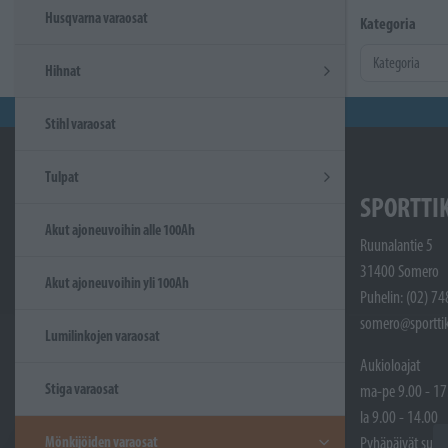
Husqvarna varaosat
Kategoria
Hihnat
Stihl varaosat
Tulpat
SPORTTI
Akut ajoneuvoihin alle 100Ah
Ruunalantie 5
31400 Somero
Akut ajoneuvoihin yli 100Ah
Puhelin: (02) 7
somero@sporttik
Lumilinkojen varaosat
Aukioloajat
Stiga varaosat
ma-pe 9.00 - 17
la 9.00 - 14.00
Mönkijöiden varaosat
Pyhäpäivät sulje