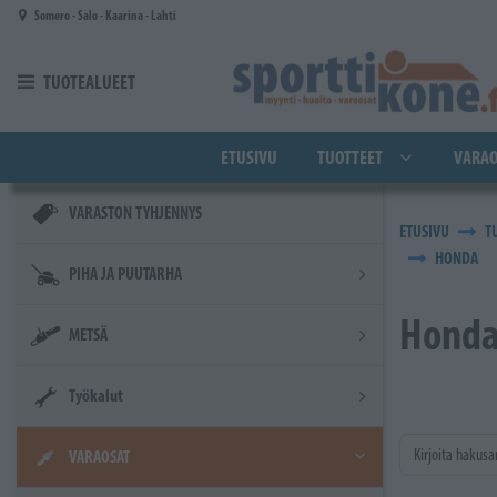
Siirry pääsisältöön
Somero - Salo - Kaarina - Lahti
TUOTEALUEET
ETUSIVU
TUOTTEET
VARAO
VARASTON TYHJENNYS
ETUSIVU
T
HONDA
PIHA JA PUUTARHA
Hond
METSÄ
Työkalut
Kirjoita hakusa
VARAOSAT