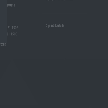
t suljettuna
Sijainti kartalla
 (02) 721 1506
(02) 721 1500
rtalla