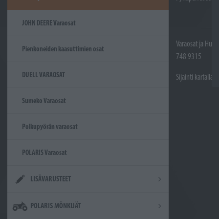
JOHN DEERE Varaosat
Varaosat ja Huol
Pienkoneiden kaasuttimien osat
748 9315
DUELL VARAOSAT
Sijainti kartalla
Sumeko Varaosat
Polkupyörän varaosat
POLARIS Varaosat
LISÄVARUSTEET
POLARIS MÖNKIJÄT