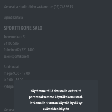
Varaosat ja Huoltotöiden vastaanotto: (02) 748 9315
Sijainti kartalla
SPORTTIKONE SALO
Joensuunkatu 5
24100 Salo
Puhelin: (02) 721 1400
salo@sporttikone.fi
Aukioloajat
ma-pe 9.00 - 17.00
la 9.00 - 14.00
Pyhäpäivät suljettuna
Käytämme tällä sivustolla evästeitä
parantaaksemme käyttökokemustasi.
Jatkamalla sivuston käyttöä hyväksyt
evästeiden käytön
Varaosat: (02) 721 1407