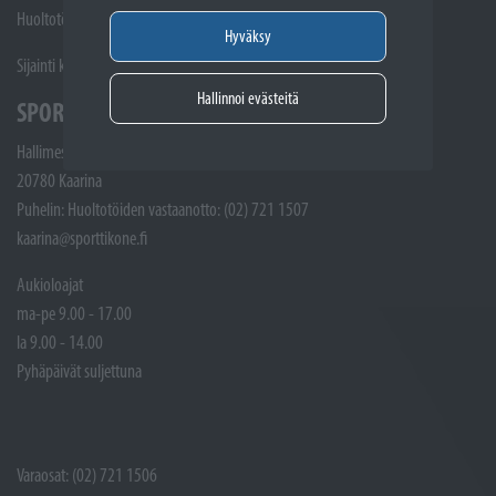
Huoltotöiden vastaanotto: 02 7211405
Hyväksy
Sijainti kartalla
Hallinnoi evästeitä
SPORTTIKONE KAARINA
Hallimestarinkatu 4
20780 Kaarina
Puhelin: Huoltotöiden vastaanotto: (02) 721 1507
kaarina@sporttikone.fi
Aukioloajat
ma-pe 9.00 - 17.00
la 9.00 - 14.00
Pyhäpäivät suljettuna
Varaosat: (02) 721 1506