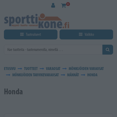
Siirry pääsisältöön
0
Tuotealueet
Valikko
ETUSIVU
TUOTTEET
VARAOSAT
MÖNKIJÖIDEN VARAOSAT
MÖNKIJÖIDEN TARVIKEVARAOSAT
MÄNNÄT
HONDA
Honda
Kirjoita hakusana