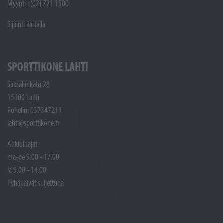
Myynti : (02) 721 1500
Sijainti kartalla
SPORTTIKONE LAHTI
Saksalankatu 28
15100 Lahti
Puhelin: 037347211
lahti@sporttikone.fi
Aukioloajat
ma-pe 9.00 - 17.00
la 9.00 - 14.00
Pyhäpäivät suljettuna