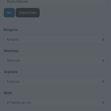
Hae
Tyhjennä haku
Kategoria
Valmistaja
Järjestele
Näytä