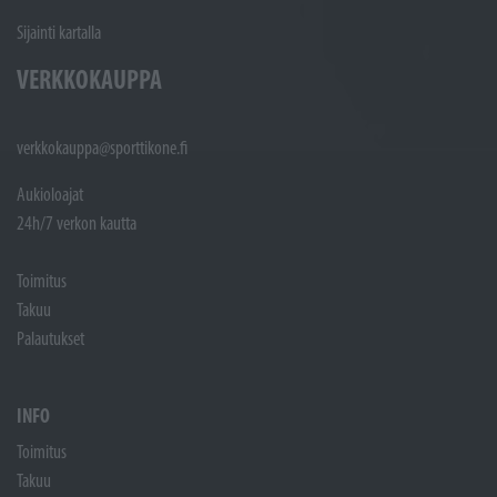
Sijainti kartalla
VERKKOKAUPPA
verkkokauppa@sporttikone.fi
Aukioloajat
24h/7 verkon kautta
Toimitus
Takuu
Palautukset
INFO
Toimitus
Takuu