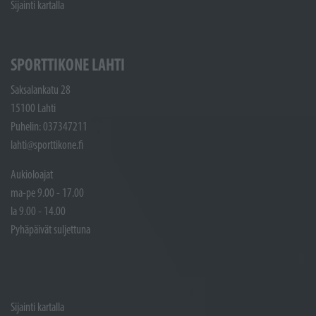
Sijainti kartalla
SPORTTIKONE LAHTI
Saksalankatu 28
15100 Lahti
Puhelin: 037347211
lahti@sporttikone.fi
Aukioloajat
ma-pe 9.00 - 17.00
la 9.00 - 14.00
Pyhäpäivät suljettuna
Sijainti kartalla