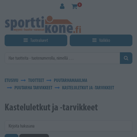
Siirry pääsisältöön
0
Tuotealueet
Valikko
ETUSIVU
TUOTTEET
PUUTARHAMAAILMA
PUUTARHA TARVIKKEET
KASTELULETKUT JA -TARVIKKEET
Kasteluletkut ja -tarvikkeet
Kirjoita hakusana