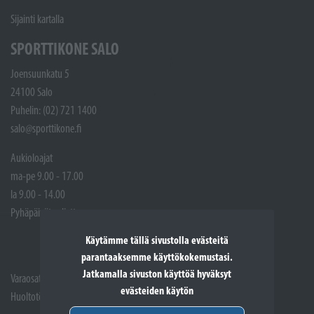
Sijainti kartalla
SPORTTIKONE SALO
Joensuunkatu 5
24100 Salo
Puhelin: (02) 721 1400
salo@sporttikone.fi
Aukioloajat
ma-pe 9.00 - 17.00
la 9.00 - 14.00
Pyhäpäivät suljettuna
Käytämme tällä sivustolla evästeitä
parantaaksemme käyttökokemustasi.
Jatkamalla sivuston käyttöä hyväksyt
Varaosat: (02) 721 1407
evästeiden käytön
Huoltotöiden vastaanotto: 02 7211405