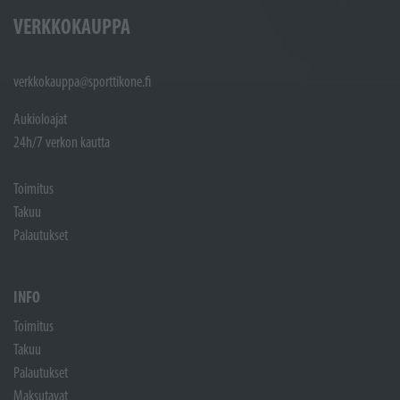
VERKKOKAUPPA
verkkokauppa@sporttikone.fi
Aukioloajat
24h/7 verkon kautta
Toimitus
Takuu
Palautukset
INFO
Toimitus
Takuu
Palautukset
Maksutavat