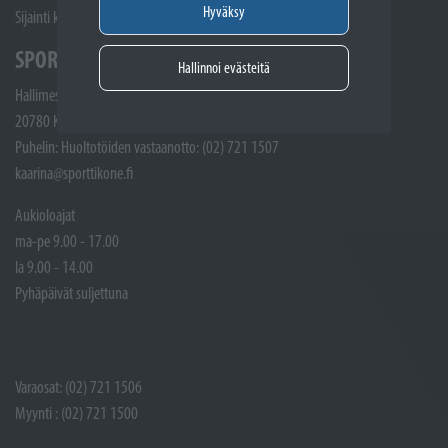
Hyväksy
Sijainti kartalla
SPORTTIKONE KAARINA
Hallinnoi evästeitä
Hallimestarinkatu 4
20780 Kaarina
Puhelin: Huoltotöiden vastaanotto: (02) 721 1507
kaarina@sporttikone.fi
Aukioloajat
ma-pe 9.00 - 17.00
la 9.00 - 14.00
Pyhäpäivät suljettuna
Varaosat: (02) 721 1506
Myynti : (02) 721 1500