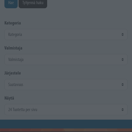
Hae
Tyhjennä haku
Kategoria
Valmistaja
Järjestele
Näytä