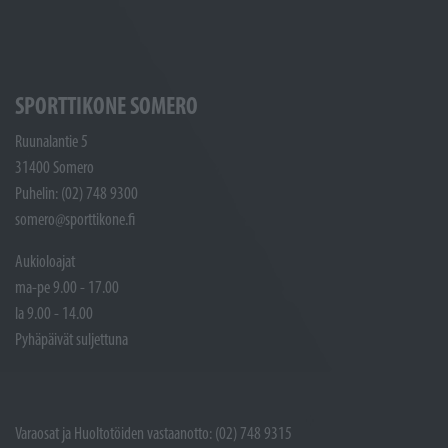
SPORTTIKONE SOMERO
Ruunalantie 5
31400 Somero
Puhelin: (02) 748 9300
somero@sporttikone.fi
Aukioloajat
ma-pe 9.00 - 17.00
la 9.00 - 14.00
Pyhäpäivät suljettuna
Varaosat ja Huoltotöiden vastaanotto: (02) 748 9315