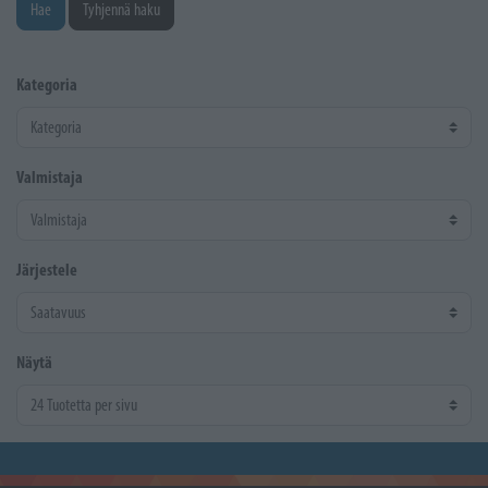
Hae
Tyhjennä haku
Kategoria
Valmistaja
Järjestele
Näytä