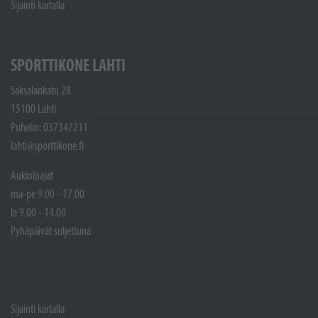
Sijainti kartalla
SPORTTIKONE LAHTI
Saksalankatu 28
15100 Lahti
Puhelin: 037347211
lahti@sporttikone.fi
Aukioloajat
ma-pe 9.00 - 17.00
la 9.00 - 14.00
Pyhäpäivät suljettuna
Sijainti kartalla