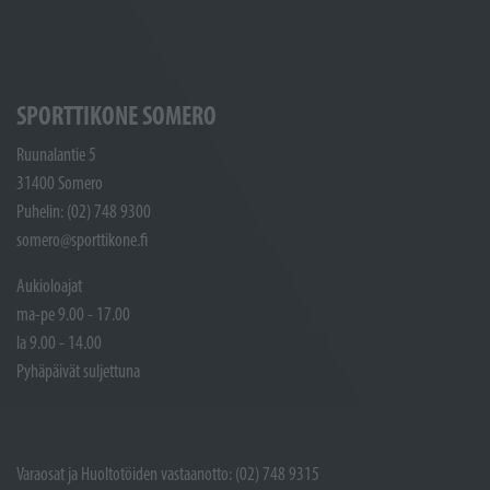
SPORTTIKONE SOMERO
Ruunalantie 5
31400 Somero
Puhelin: (02) 748 9300
somero@sporttikone.fi
Aukioloajat
ma-pe 9.00 - 17.00
la 9.00 - 14.00
Pyhäpäivät suljettuna
Varaosat ja Huoltotöiden vastaanotto: (02) 748 9315