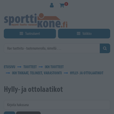
Siirry pääsisältöön
0
Tuotealueet
Valikko
ETUSIVU
TUOTTEET
IKH TUOTTEET
IKH TIKKAAT, TELINEET, VARASTOINTI
HYLLY- JA OTTOLAATIKOT
Hylly- ja ottolaatikot
Kirjoita hakusana