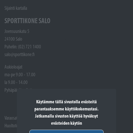
Sijainti kartalla
SPORTTIKONE SALO
Joensuunkatu 5
24100 Salo
Puhelin: (02) 721 1400
salo@sporttikone.fi
Aukioloajat
ma-pe 9.00 - 17.00
la 9.00 - 14.00
Pyhäpäivät suljettuna
Käytämme tällä sivustolla evästeitä
parantaaksemme käyttökokemustasi.
Jatkamalla sivuston käyttöä hyväksyt
Varaosat: (02) 721 1407
evästeiden käytön
Huoltotöiden vastaanotto: 02 7211405