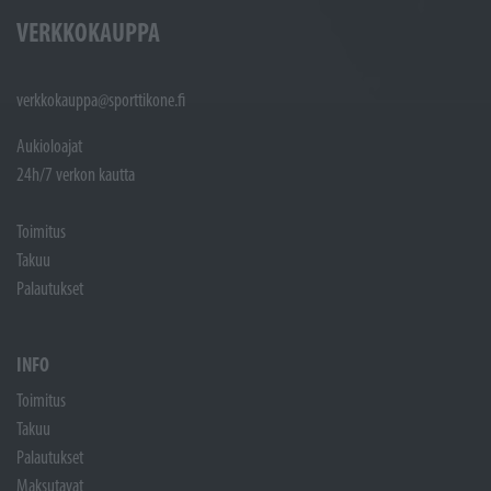
VERKKOKAUPPA
verkkokauppa@sporttikone.fi
Aukioloajat
24h/7 verkon kautta
Toimitus
Takuu
Palautukset
INFO
Toimitus
Takuu
Palautukset
Maksutavat