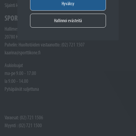
Hyväksy
Sijainti kartalla
SPORTTIKONE KAARINA
Hallinnoi evästeitä
Hallimestarinkatu 4
20780 Kaarina
Puhelin: Huoltotöiden vastaanotto: (02) 721 1507
kaarina@sporttikone.fi
Aukioloajat
ma-pe 9.00 - 17.00
la 9.00 - 14.00
Pyhäpäivät suljettuna
Varaosat: (02) 721 1506
Myynti : (02) 721 1500