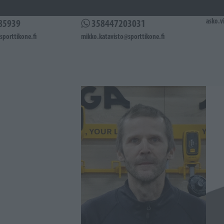
9
0447203031
0447
asko.v
85939
358447203031
sporttikone.fi
mikko.katavisto@sporttikone.fi