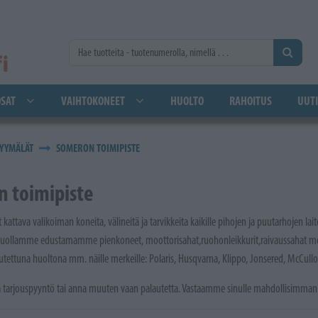
SAT
VAIHTOKONEET
HUOLTO
RAHOITUS
UUTI
YYMÄLÄT
SOMERON TOIMIPISTE
 toimipiste
kattava valikoiman koneita, välineitä ja tarvikkeita kaikille pihojen ja puutarhojen la
Huollamme edustamamme pienkoneet, moottorisahat,ruohonleikkurit,raivaussahat mopot
ettuna huoltona mm. näille merkeille: Polaris, Husqvarna, Klippo, Jonsered, McCulloch
tä tarjouspyyntö tai anna muuten vaan palautetta. Vastaamme sinulle mahdollisimman 