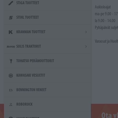
STIGA TUOTTEET
Aukioloajat
ma-pe 9.00 - 17
STIHL TUOTTEET
la 9.00 - 14.00
Pyhäpäivät sulje
KRANMAN TUOTTEET
Varaosat ja Huol
SOLIS TRAKTORIT
TOHATSU PERÄMOOTTORIT
KAWASAKI VESIJETIT
BENNINGTON VENEET
ROBOROCK
Ota y