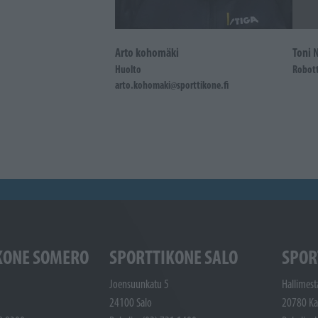
Arto kohomäki
Toni N
Huolto
Robott
arto.kohomaki@sporttikone.fi
KONE SOMERO
SPORTTIKONE SALO
SPOR
Joensuunkatu 5
Hallimest
24100 Salo
20780 Ka