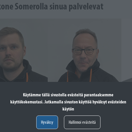
kone Somerolla sinua palvelevat
Käytämme tällä sivustolla evästeitä parantaaksemme
käyttökokemustasi. Jatkamalla sivuston käyttöä hyväksyt evästeiden
käytön
r
Mikko Katavisto
Asko 
Hyväksy
Hallinnoi evästeitä
Myynti
Myynt