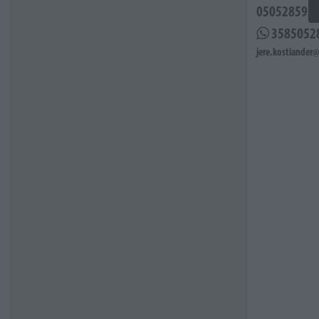
050528593
3585052
jere.kostiander@