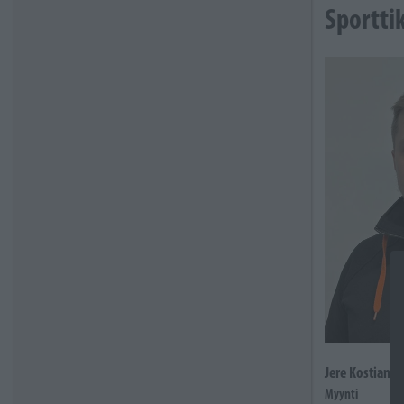
Sportti
Jere Kostiande
Myynti