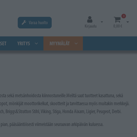
0
Varaa huolto
Avaa kirjautuminen
Avaa os
Kirjaudu
0,00 €
SET
YRITYS
MYYMÄLÄT
itosta sekä metsänhoidosta kiinnostuneille.Meiltä saat tuotteet kasattuna, sekä
, mönkijät moottorikelkat, skootterit ja tarvittaessa myös muitakin merkkejä.
, Briggs&Stratton Stihl, Viking, Stiga, Honda Aixam, Ligier, Peugeot, Derbi.
pian, pääsääntöisesti viimeistään seuraavan arkipäivän kuluessa.