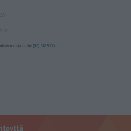
.00
ttuna
totöiden vastaanotto:
(02) 748 9315
hteyttä