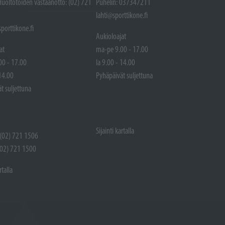
Huoltotöiden vastaanotto: (02) 721
Puhelin: 037347211
lahti@sporttikone.fi
porttikone.fi
Aukioloajat
at
ma-pe 9.00 - 17.00
00 - 17.00
la 9.00 - 14.00
 14.00
Pyhäpäivät suljettuna
t suljettuna
Sijainti kartalla
 (02) 721 1506
(02) 721 1500
rtalla