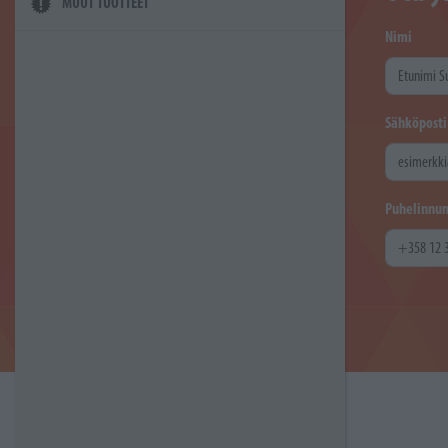
MUUT TUOTTEET
Nimi
Sähköposti
Puhelinnu