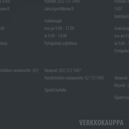
48 9300
Puhelin: (02) 721 1400
Puhelin: 
one.fi
salo@sporttikone.fi
1507
kaarina@s
Aukioloajat
.00
ma-pe 9.00 - 17.00
Aukioloaj
la 9.00 - 14.00
ma-pe 9.
ttuna
Pyhäpäivät suljettuna
la 9.00 -
Pyhäpäivä
totöiden vastaanotto: (02)
Varaosat: (02) 721 1407
Huoltotöiden vastaanotto: 02 7211405
Varaosat:
Myynti : 
Sijainti kartalla
Sijainti ka
VERKKOKAUPPA