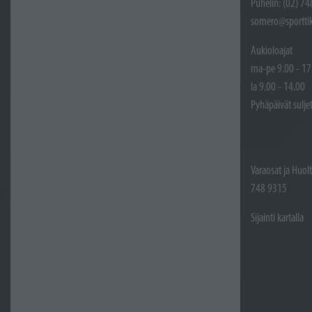
Puhelin: (02) 7
somero@sporttik
Aukioloajat
ma-pe 9.00 - 17
la 9.00 - 14.00
Pyhäpäivät sulje
Varaosat ja Huol
748 9315
Sijainti kartalla