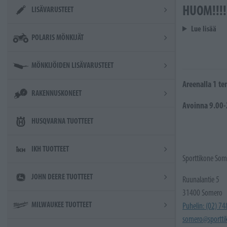
HUOM!!!!
LISÄVARUSTEET
Lue lisää
POLARIS MÖNKIJÄT
MÖNKIJÖIDEN LISÄVARUSTEET
Areenalla 1 te
RAKENNUSKONEET
Avoinna 9.00
HUSQVARNA TUOTTEET
IKH TUOTTEET
Sporttikone Som
JOHN DEERE TUOTTEET
Ruunalantie 5
31400 Somero
MILWAUKEE TUOTTEET
Puhelin: (02) 7
somero@sporttik