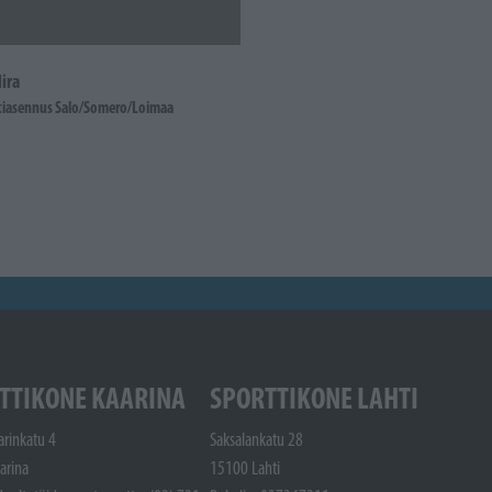
ira
iasennus Salo/Somero/Loimaa
TTIKONE KAARINA
SPORTTIKONE LAHTI
arinkatu 4
Saksalankatu 28
arina
15100 Lahti