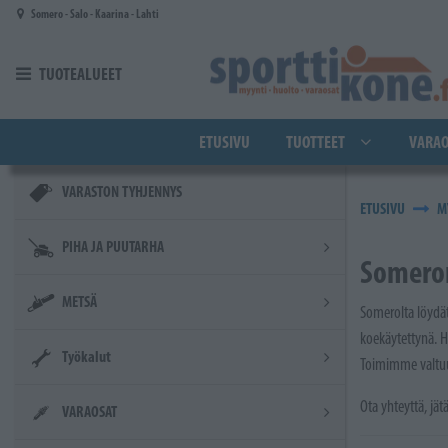
Siirry pääsisältöön
Somero - Salo - Kaarina - Lahti
TUOTEALUEET
ETUSIVU
TUOTTEET
VARAO
VARASTON TYHJENNYS
ETUSIVU
M
PIHA JA PUUTARHA
Someron
METSÄ
Somerolta löydät 
koekäytettynä. 
Työkalut
Toimimme valtuut
Ota yhteyttä, jä
VARAOSAT