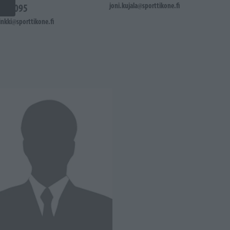
joni.kujala@sporttikone.fi
203095
inkki@sporttikone.fi