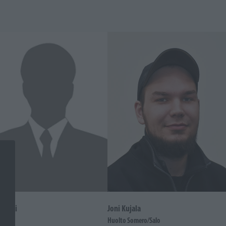
Vinkki
Joni Kujala
i
Huolto Somero/Salo