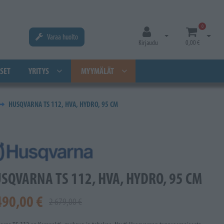
0
Varaa huolto
Avaa kirjautuminen
Avaa os
Kirjaudu
0,00 €
SET
YRITYS
MYYMÄLÄT
HUSQVARNA TS 112, HVA, HYDRO, 95 CM
SQVARNA TS 112, HVA, HYDRO, 95 CM
490,00 €
2 679,00 €