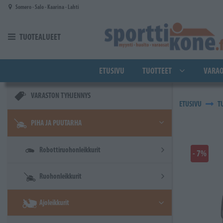
Siirry pääsisältöön
Somero - Salo - Kaarina - Lahti
TUOTEALUEET
ETUSIVU
TUOTTEET
VARAO
VARASTON TYHJENNYS
ETUSIVU
T
PIHA JA PUUTARHA
Robottiruohonleikkurit
- 7%
Ruohonleikkurit
Ajoleikkurit