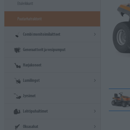
Etuleikkurit
Puutarhatraktorit
Combi monitoimilaitteet
Generaattorit ja vesipumput
Harjakoneet
Lumilingot
Jyrsimet
Lehtipuhaltimet
Oksasahat