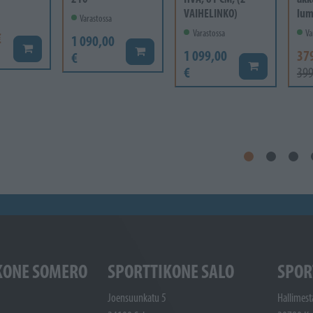
VAIHELINKO)
lumi
Varastossa
Varastossa
Va
€
1 090,00
Lisää koriin
Lisää koriin
1 099,00
37
€
Lisää koriin
€
399
KONE SOMERO
SPORTTIKONE SALO
SPOR
Joensuunkatu 5
Hallimest