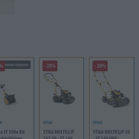
5%
Varaston tyhjennys
- 20%
- 20%
GA
STIGA
STIGA
ga ST 300e Kit
STIGA MULTICLIP
STIGA MULTICLIP 50
ukäyttöinen
747 SD - ST 140
- ST 140 OHV -