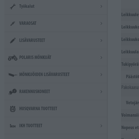
Työkalut
Leikkuule
VARAOSAT
Leikkuuko
Leikkuuko
LISÄVARUSTEET
Leikkuula
POLARIS MÖNKIJÄT
Tukipyörä
MÖNKIJÖIDEN LISÄVARUSTEET
Päästö
Pakokaasup
RAKENNUSKONEET
Vetojä
HUSQVARNA TUOTTEET
Voimansii
IKH TUOTTEET
Nopeus et