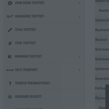
Nopeus ta
JOHN DEERE TUOTTEET
Mootto
MILWAUKEE TUOTTEET
Sylinterit
STIGA TUOTTEET
Moottorin
Moottori
STIHL TUOTTEET
Nettoteho
KRANMAN TUOTTEET
Nettoteho
Sylinterei
SOLIS TRAKTORIT
Generato
TOHATSU PERÄMOOTTORIT
Polttoain
KAWASAKI VESIJETIT
Öljynsuod
Varust