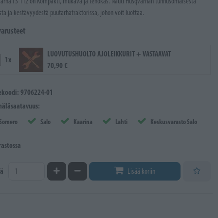
arna TS 112 on Kompakti, mukava ja tehokas. Nauti Husqvarnan tunnusomaisesta
sta ja kestävyydestä puutarhatraktorissa, johon voit luottaa.
varusteet
LUOVUTUSHUOLTO AJOLEIKKURIT + VASTAAVAT
1x
70,90 €
ekoodi: 9706224-01
äläsaatavuus:
Somero
Salo
Kaarina
Lahti
Keskusvarasto Salo
rastossa
Kasvata määrää
Vähennä määrää
ä
Lisää koriin