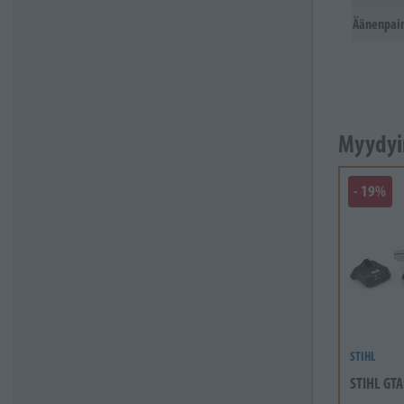
Äänenpain
Myydyi
- 19%
STIHL
STIHL GTA