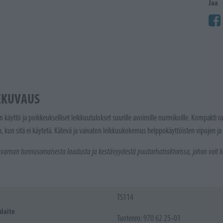
Jaa
EKUVAUS
en käyttö ja poikkeukselliset leikkuutulokset suurille avoimille nurmikoille.
Kompakti ra
n, kun sitä ei käytetä.
Kätevä ja vaivaton leikkuukokemus helppokäyttöisten vipujen ja 
varnan tunnusomaisesta laadusta ja kestävyydestä puutarhatraktorissa, johon voit l
TS114
laite
Tuotenro: 970 62 25‑01