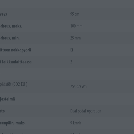
veys
95 cm
rkeus, maks.
100 mm
rkeus, min.
25 mm
itteen nokkapyörä
Ei
t leikkuulaitteessa
2
t
äästöt (CO2 EU )
754 g/kWh
rjestelmä
rto
Dual pedal-operation
eenpäin, maks.
9 km/h