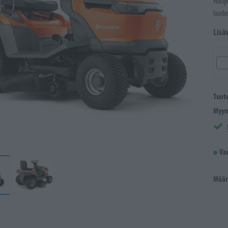
Husqv
laadu
Lisä
Tuot
Myym
Va
Määr