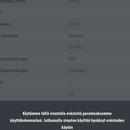
aksepäin, maks.
5 km/h
ri
ilavuus
452 cm³
 valmistaja
Husqvarna
HS 452AE
/esiasetettu rpm
9 kW
/esiasetettu rpm
2 800 r/min
tä
1
r
12 A
etyyppi
Petrol
Käytämme tällä sivustolla evästeitä parantaaksemme
atin
Kyllä
käyttökokemustasi. Jatkamalla sivuston käyttöä hyväksyt evästeiden
käytön
eet