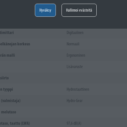
eriaali
PU
Hyväksy
Hallinnoi evästeitä
uojaus
Available as accessory
timittari
Digitaalinen
selkänojan korkeus
Normaali
rän malli
Ergonominen
Lisävaruste
siirto
on tyyppi
Hydrostaattinen
 (valmistaja)
Hydro-Gear
a melutaso
taso, taattu (LWA)
97,6 dB(A)