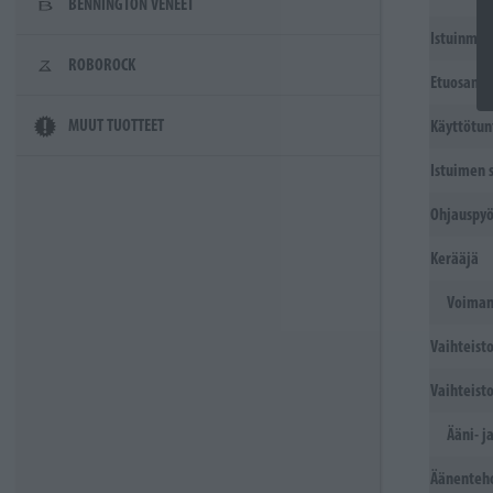
BENNINGTON VENEET
Istuinmat
ROBOROCK
Etuosan s
MUUT TUOTTEET
Käyttötun
Istuimen 
Ohjauspyö
Kerääjä
Voiman
Vaihteist
Vaihteisto
Ääni- j
Äänenteho