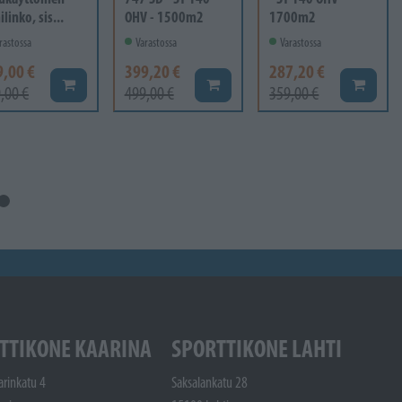
linko, sis...
OHV - 1500m2
1700m2
rastossa
Varastossa
Varastossa
9,00 €
399,20 €
287,20 €
Lisää koriin
Lisää koriin
Lisää ko
,00 €
499,00 €
359,00 €
TTIKONE KAARINA
SPORTTIKONE LAHTI
arinkatu 4
Saksalankatu 28