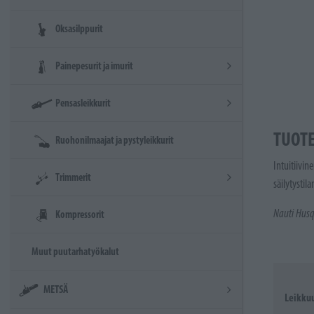
Oksasilppurit
Painepesurit ja imurit
Pensasleikkurit
TUOT
Ruohonilmaajat ja pystyleikkurit
Intuitiivin
Trimmerit
säilytystila
Nauti Husq
Kompressorit
Muut puutarhatyökalut
METSÄ
Leikkuu