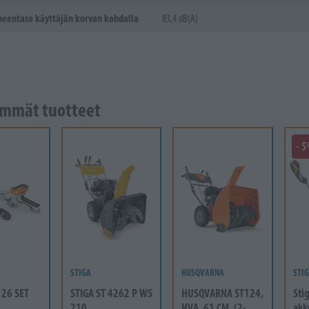
eentaso käyttäjän korvan kohdalla
83,4 dB(A)
mmät tuotteet
- 
STIGA
HUSQVARNA
STI
 26 SET
STIGA ST 4262 P WS
HUSQVARNA ST124,
Sti
210
HVA, 61 CM, (2-
akk