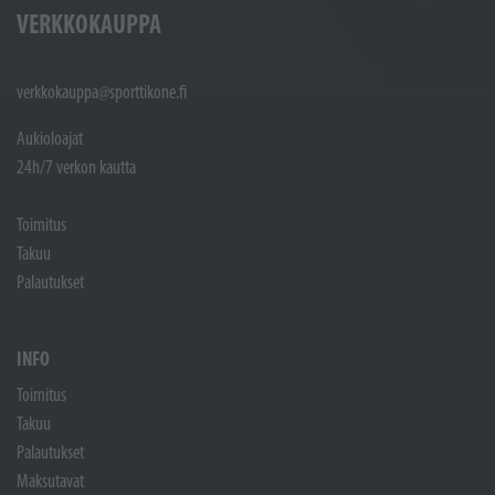
VERKKOKAUPPA
verkkokauppa@sporttikone.fi
Aukioloajat
24h/7 verkon kautta
Toimitus
Takuu
Palautukset
INFO
Toimitus
Takuu
Palautukset
Maksutavat