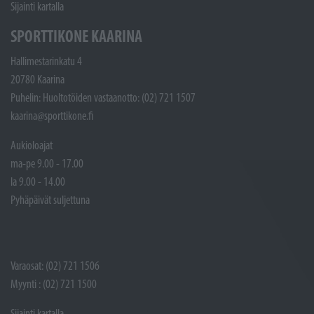
Sijainti kartalla
SPORTTIKONE KAARINA
Hallimestarinkatu 4
20780 Kaarina
Puhelin: Huoltotöiden vastaanotto: (02) 721 1507
kaarina@sporttikone.fi
Aukioloajat
ma-pe 9.00 - 17.00
la 9.00 - 14.00
Pyhäpäivät suljettuna
Varaosat: (02) 721 1506
Myynti : (02) 721 1500
Sijainti kartalla