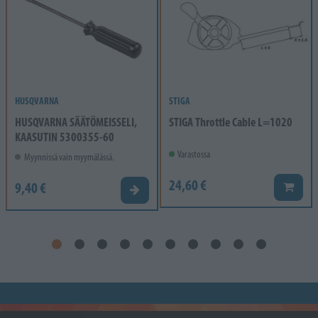
HUSQVARNA
STIGA
HUSQVARNA SÄÄTÖMEISSELI,
STIGA Throttle Cable L=1020
KAASUTIN 5300355-60
Varastossa
Myynnissä vain myymälässä.
24,60 €
9,40 €
Lisää k
Valitse vaihtoehto