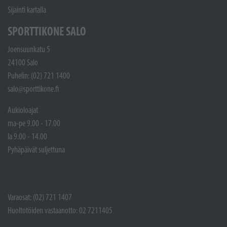
Sijainti kartalla
SPORTTIKONE SALO
Joensuunkatu 5
24100 Salo
Puhelin: (02) 721 1400
salo@sporttikone.fi
Aukioloajat
ma-pe 9.00 - 17.00
la 9.00 - 14.00
Pyhäpäivät suljettuna
Varaosat: (02) 721 1407
Huoltotöiden vastaanotto: 02 7211405