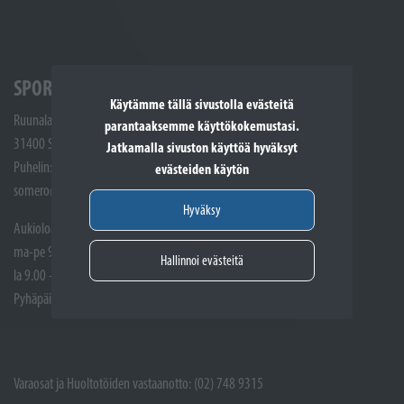
SPORTTIKONE SOMERO
Käytämme tällä sivustolla evästeitä
Ruunalantie 5
parantaaksemme käyttökokemustasi.
31400 Somero
Jatkamalla sivuston käyttöä hyväksyt
Puhelin: (02) 748 9300
evästeiden käytön
somero@sporttikone.fi
Hyväksy
Aukioloajat
ma-pe 9.00 - 17.00
Hallinnoi evästeitä
la 9.00 - 14.00
Pyhäpäivät suljettuna
Varaosat ja Huoltotöiden vastaanotto: (02) 748 9315