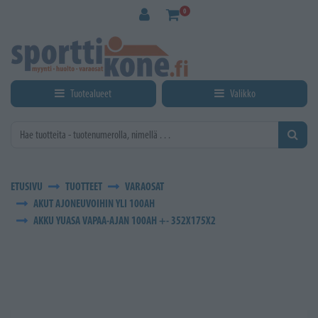
Siirry pääsisältöön
0
Tuotealueet
Valikko
ETUSIVU
TUOTTEET
VARAOSAT
AKUT AJONEUVOIHIN YLI 100AH
AKKU YUASA VAPAA-AJAN 100AH +- 352X175X2