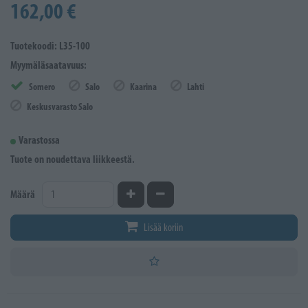
162,00 €
Tuotekoodi: L35-100
Myymäläsaatavuus:
Somero
Salo
Kaarina
Lahti
Keskusvarasto Salo
Varastossa
Tuote on noudettava liikkeestä.
Kasvata määrää
Vähennä määrää
Määrä
Lisää koriin