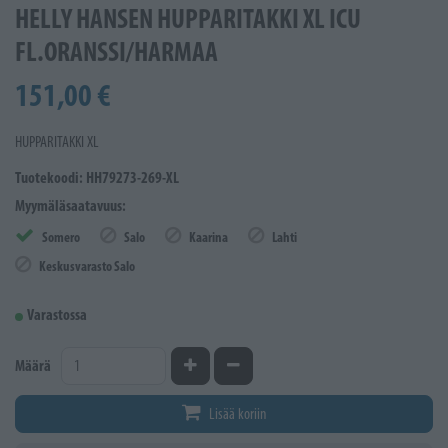
HELLY HANSEN HUPPARITAKKI XL ICU
FL.ORANSSI/HARMAA
151,00 €
HUPPARITAKKI XL
Tuotekoodi: HH79273-269-XL
Myymäläsaatavuus:
Somero
Salo
Kaarina
Lahti
Keskusvarasto Salo
Varastossa
Kasvata määrää
Vähennä määrää
Määrä
Lisää koriin