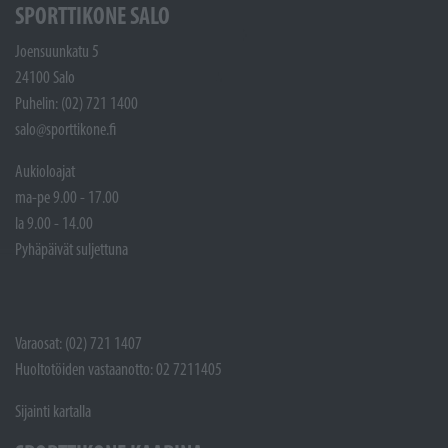
SPORTTIKONE SALO
Joensuunkatu 5
24100 Salo
Puhelin: (02) 721 1400
salo@sporttikone.fi
Aukioloajat
ma-pe 9.00 - 17.00
la 9.00 - 14.00
Pyhäpäivät suljettuna
Varaosat: (02) 721 1407
Huoltotöiden vastaanotto: 02 7211405
Sijainti kartalla