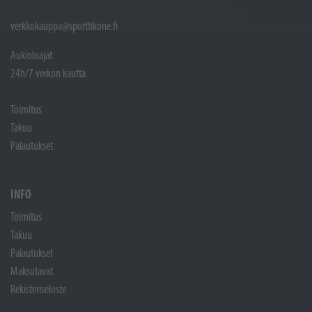
verkkokauppa@sporttikone.fi
Aukioloajat
24h/7 verkon kautta
Toimitus
Takuu
Palautukset
INFO
Toimitus
Takuu
Palautukset
Maksutavat
Rekisteriseloste