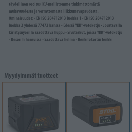
täydellinen osoitus ICU-mallistomme tinkimättömästä
mukavuudesta ja verrattomasta liikkumavapaudesta.
Ominaisuudet: - EN ISO 204712013 luokka 1 - EN ISO 204712013
luokka 2 yhdessä 77472 kanssa - Edessä YKK®-vetoketju - Joustavalla
kiristysnyörillä säädettävä huppu - Sivutaskut, joissa YKK®-vetoketju
- Resori hihansuissa - Säädettävä helma - Henkilökortin lenkki
Myydyimmät tuotteet