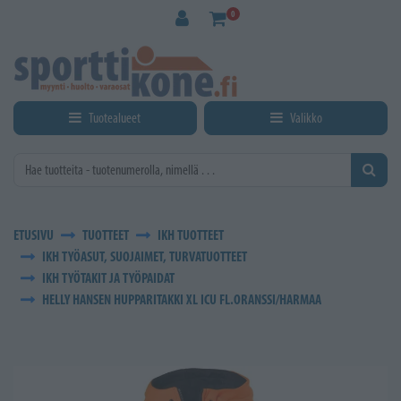
Siirry pääsisältöön
0
Tuotealueet
Valikko
ETUSIVU
TUOTTEET
IKH TUOTTEET
IKH TYÖASUT, SUOJAIMET, TURVATUOTTEET
IKH TYÖTAKIT JA TYÖPAIDAT
HELLY HANSEN HUPPARITAKKI XL ICU FL.ORANSSI/HARMAA