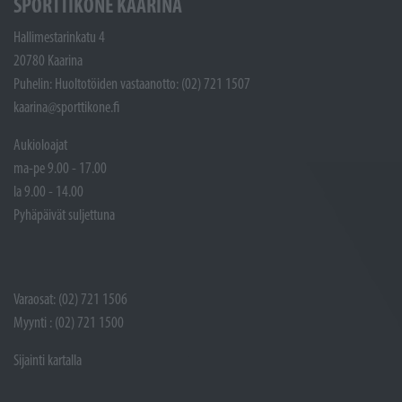
SPORTTIKONE KAARINA
Hallimestarinkatu 4
20780 Kaarina
Puhelin: Huoltotöiden vastaanotto: (02) 721 1507
kaarina@sporttikone.fi
Aukioloajat
ma-pe 9.00 - 17.00
la 9.00 - 14.00
Pyhäpäivät suljettuna
Varaosat: (02) 721 1506
Myynti : (02) 721 1500
Sijainti kartalla