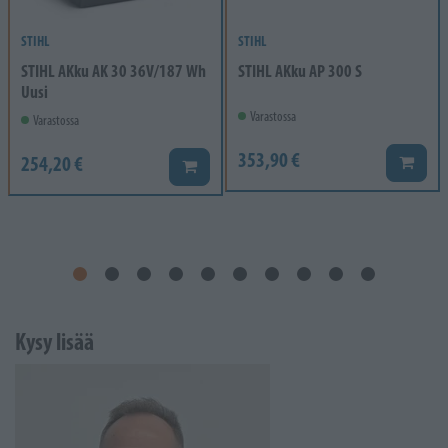
STIHL
STIHL
STIHL AKku AK 30 36V/187 Wh
STIHL AKku AP 300 S
Uusi
Varastossa
Varastossa
353,90 €
254,20 €
Lisää k
Lisää koriin
Kysy lisää