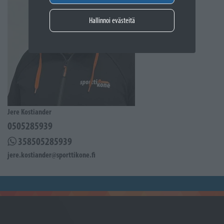
Hallinnoi evästeitä
Jere Kostiander
0505285939
358505285939
jere.kostiander@sporttikone.fi