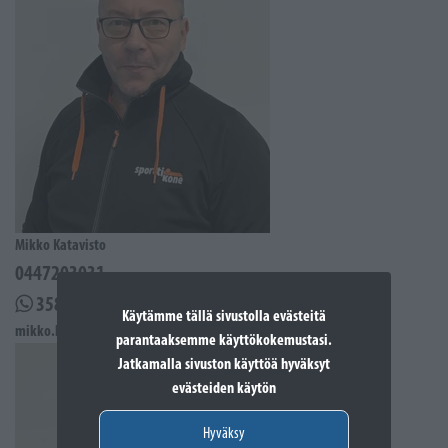
Mikko Katavisto
0447203031
358447203031
Käytämme tällä sivustolla evästeitä
mikko.katavisto@sporttikone.fi
parantaaksemme käyttökokemustasi.
Jatkamalla sivuston käyttöä hyväksyt
evästeiden käytön
Hyväksy