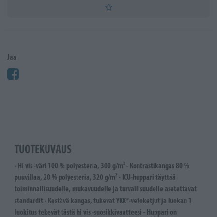
Jaa
TUOTEKUVAUS
- Hi vis -väri 100 % polyesteria, 300 g/m² - Kontrastikangas 80 %
puuvillaa, 20 % polyesteria, 320 g/m² - ICU-huppari täyttää
toiminnallisuudelle, mukavuudelle ja turvallisuudelle asetettavat
standardit - Kestävä kangas, tukevat YKK®-vetoketjut ja luokan 1
luokitus tekevät tästä hi vis -suosikkivaatteesi - Huppari on