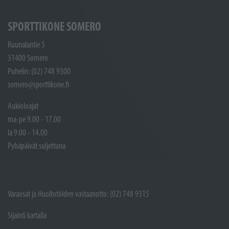
SPORTTIKONE SOMERO
Ruunalantie 5
31400 Somero
Puhelin: (02) 748 9300
somero@sporttikone.fi
Aukioloajat
ma-pe 9.00 - 17.00
la 9.00 - 14.00
Pyhäpäivät suljettuna
Varaosat ja Huoltotöiden vastaanotto: (02) 748 9315
Sijainti kartalla