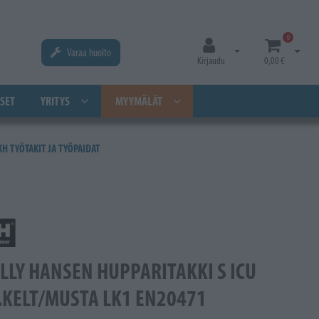
0
Varaa huolto
Avaa kirjautuminen
Avaa os
Kirjaudu
0,00 €
SET
YRITYS
MYYMÄLÄT
KH TYÖTAKIT JA TYÖPAIDAT
LLY HANSEN HUPPARITAKKI S ICU
.KELT/MUSTA LK1 EN20471