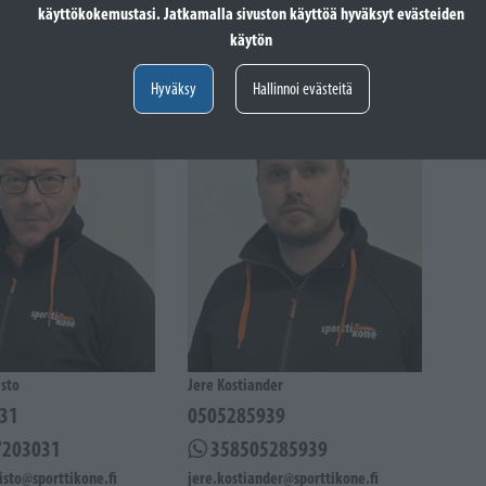
käyttökokemustasi. Jatkamalla sivuston käyttöä hyväksyt evästeiden
käytön
sää
Hyväksy
Hallinnoi evästeitä
sto
Jere Kostiander
31
0505285939
7203031
358505285939
sto@sporttikone.fi
jere.kostiander@sporttikone.fi