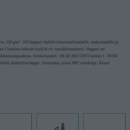
eria, 320 g/m² - ICU-huppari täyttää toiminnallisuudelle, mukavuudelle ja
n 1 luokitus tekevät tästä hi vis -suosikkivaatteesi - Huppari on
ikkumavapaudesta. Ominaisuudet: - EN ISO 204712013 luokka 1 - EN ISO
rillä säädettävä huppu - Sivutaskut, joissa YKK®-vetoketju - Resori