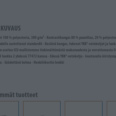
EKUVAUS
väri 100 % polyesteria, 300 g/m² - Kontrastikangas 80 % puuvillaa, 20 % polyest
udelle asetettavat standardit - Kestävä kangas, tukevat YKK®-vetoketjut ja luoka
en osoitus ICU-mallistomme tinkimättömästä mukavuudesta ja verrattomasta li
luokka 2 yhdessä 77472 kanssa - Edessä YKK®-vetoketju - Joustavalla kiristysnyö
a - Säädettävä helma - Henkilökortin lenkki
mmät tuotteet