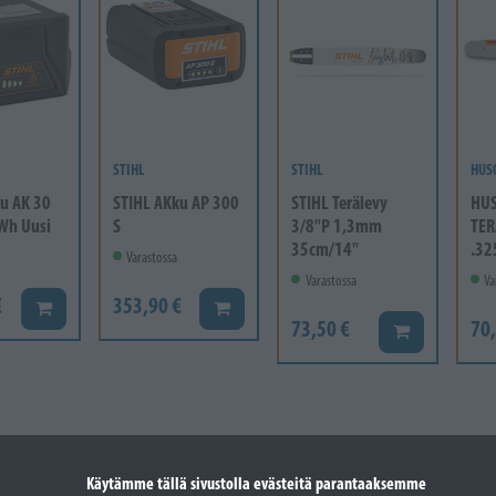
STIHL
STIHL
HUS
u AK 30
STIHL AKku AP 300
STIHL Terälevy
HU
Wh Uusi
S
3/8"P 1,3mm
TER
35cm/14"
.32
Varastossa
Varastossa
Va
€
353,90 €
Lisää koriin
Lisää koriin
73,50 €
70,
Lisää koriin
Käytämme tällä sivustolla evästeitä parantaaksemme