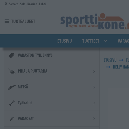
Siirry pääsisältöön
Somero - Salo - Kaarina - Lahti
TUOTEALUEET
ETUSIVU
TUOTTEET
VARAO
VARASTON TYHJENNYS
ETUSIVU
T
HELLY HAN
PIHA JA PUUTARHA
METSÄ
Työkalut
VARAOSAT