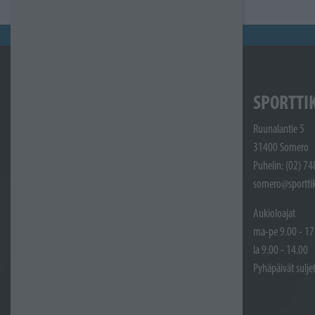
SPORTTI
Ruunalantie 5
31400 Somero
Puhelin: (02) 7
somero@sporttik
Aukioloajat
ma-pe 9.00 - 17
la 9.00 - 14.00
Pyhäpäivät sulje