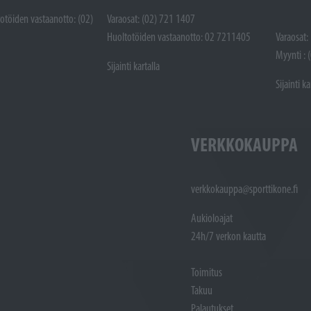
totöiden vastaanotto: (02)
Varaosat: (02) 721 1407
Huoltotöiden vastaanotto: 02 7211405
Varaosat:
Myynti : 
Sijainti kartalla
Sijainti ka
VERKKOKAUPPA
verkkokauppa@sporttikone.fi
Aukioloajat
24h/7 verkon kautta
Toimitus
Takuu
Palautukset