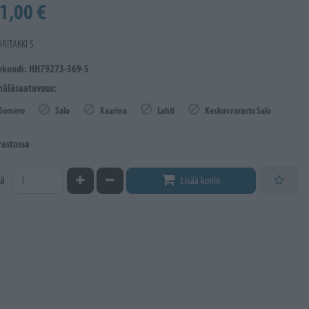
1,00 €
RITAKKI S
ekoodi: HH79273-369-S
äläsaatavuus:
Somero
Salo
Kaarina
Lahti
Keskusvarasto Salo
rastossa
Kasvata määrää
Vähennä määrää
ä
Lisää koriin