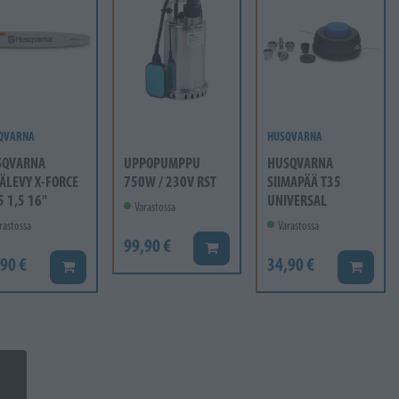
QVARNA
HUSQVARNA
SQVARNA
UPPOPUMPPU
HUSQVARNA
ÄLEVY X-FORCE
750W / 230V RST
SIIMAPÄÄ T35
5 1,5 16"
UNIVERSAL
Varastossa
rastossa
Varastossa
99,90 €
Lisää koriin
90 €
34,90 €
Lisää koriin
Lisää ko