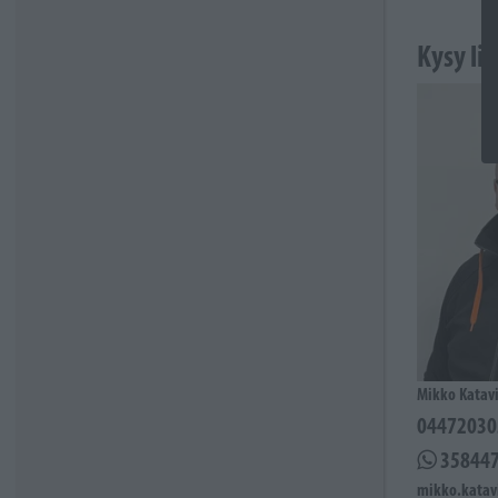
Kysy li
Mikko Katavi
04472030
35844
mikko.katavi