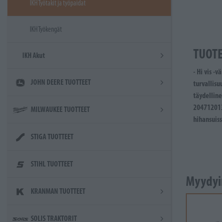
IKH Työtakit ja työpaidat
IKH Työkengät
TUOT
IKH Akut
- Hi vis -
JOHN DEERE TUOTTEET
turvallisu
täydellin
204712013 
MILWAUKEE TUOTTEET
hihansuiss
STIGA TUOTTEET
STIHL TUOTTEET
Myydyi
KRANMAN TUOTTEET
SOLIS TRAKTORIT