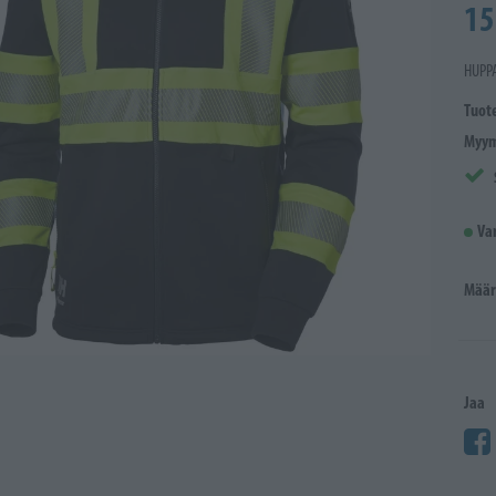
15
HUPPA
Tuot
Myym
Va
Määr
Jaa