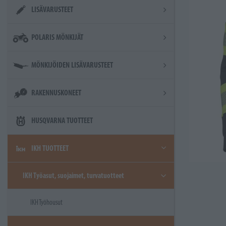
LISÄVARUSTEET
POLARIS MÖNKIJÄT
MÖNKIJÖIDEN LISÄVARUSTEET
RAKENNUSKONEET
HUSQVARNA TUOTTEET
IKH TUOTTEET
IKH Työasut, suojaimet, turvatuotteet
IKH Työhousut