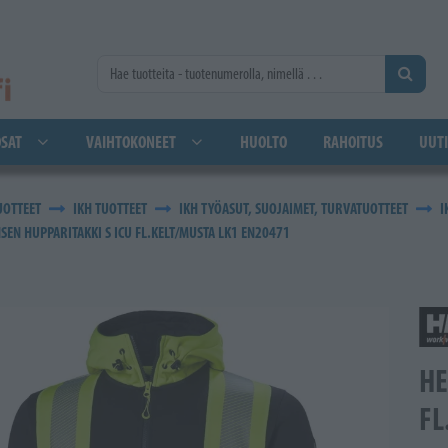
SAT
VAIHTOKONEET
HUOLTO
RAHOITUS
UUTI
UOTTEET
IKH TUOTTEET
IKH TYÖASUT, SUOJAIMET, TURVATUOTTEET
I
SEN HUPPARITAKKI S ICU FL.KELT/MUSTA LK1 EN20471
HE
FL