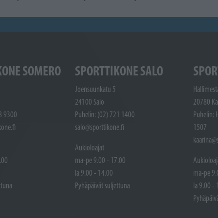
KONE SOMERO
SPORTTIKONE SALO
SPOR
Joensuunkatu 5
Hallimest
24100 Salo
20780 Ka
48 9300
Puhelin: (02) 721 1400
Puhelin: 
one.fi
salo@sporttikone.fi
1507
kaarina@s
Aukioloajat
.00
ma-pe 9.00 - 17.00
Aukioloaj
la 9.00 - 14.00
ma-pe 9.
ttuna
Pyhäpäivät suljettuna
la 9.00 -
Pyhäpäivä