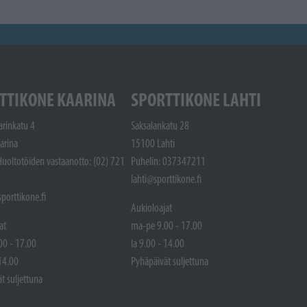
TTIKONE KAARINA
SPORTTIKONE LAHTI
arinkatu 4
Saksalankatu 28
arina
15100 Lahti
Huoltotöiden vastaanotto: (02) 721
Puhelin: 037347211
lahti@sporttikone.fi
porttikone.fi
Aukioloajat
at
ma-pe 9.00 - 17.00
00 - 17.00
la 9.00 - 14.00
 14.00
Pyhäpäivät suljettuna
t suljettuna