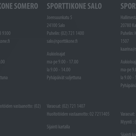
KONE SOMERO
SPORTTIKONE SALO
SPOR
Joensuunkatu 5
Hallimest
24100 Salo
20780 Ka
48 9300
Puhelin: (02) 721 1400
Puhelin: 
one.fi
salo@sporttikone.fi
1507
kaarina@s
Aukioloajat
.00
ma-pe 9.00 - 17.00
Aukioloaj
la 9.00 - 14.00
ma-pe 9.
ttuna
Pyhäpäivät suljettuna
la 9.00 -
Pyhäpäivä
totöiden vastaanotto: (02)
Varaosat: (02) 721 1407
Huoltotöiden vastaanotto: 02 7211405
Varaosat:
Myynti : 
Sijainti kartalla
Sijainti ka