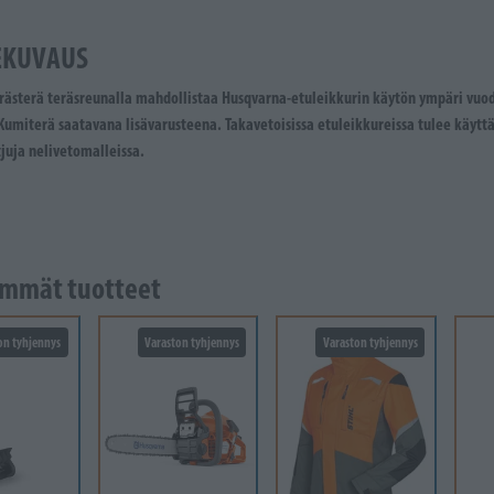
EKUVAUS
rästerä teräsreunalla mahdollistaa Husqvarna-etuleikkurin käytön ympäri vuod
Kumiterä saatavana lisävarusteena. Takavetoisissa etuleikkureissa tulee käytt
juja nelivetomalleissa.
mmät tuotteet
on tyhjennys
Varaston tyhjennys
Varaston tyhjennys