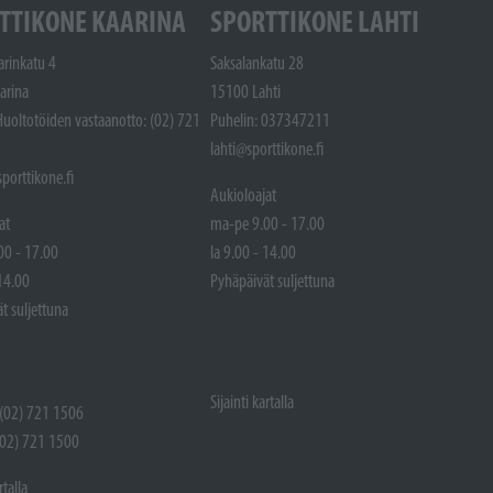
TTIKONE KAARINA
SPORTTIKONE LAHTI
arinkatu 4
Saksalankatu 28
arina
15100 Lahti
Huoltotöiden vastaanotto: (02) 721
Puhelin: 037347211
lahti@sporttikone.fi
porttikone.fi
Aukioloajat
at
ma-pe 9.00 - 17.00
00 - 17.00
la 9.00 - 14.00
 14.00
Pyhäpäivät suljettuna
t suljettuna
Sijainti kartalla
 (02) 721 1506
(02) 721 1500
rtalla