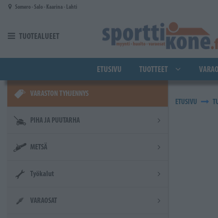
Siirry pääsisältöön
Somero - Salo - Kaarina - Lahti
TUOTEALUEET
ETUSIVU
TUOTTEET
VARAO
VARASTON TYHJENNYS
ETUSIVU
T
PIHA JA PUUTARHA
METSÄ
Työkalut
VARAOSAT