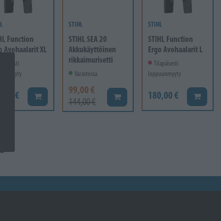
L
STIHL
STIHL
HL Function
STIHL SEA 20
STIHL Function
o Avohaalarit XL
Akkukäyttöinen
Ergo Avohaalarit L
rikkaimurisetti
lapäisesti
Tilapäisesti
uunmyyty
Varastossa
loppuunmyyty
99,00 €
0,00 €
180,00 €
Lisää koriin
Lisää ko
Lisää koriin
144,00 €