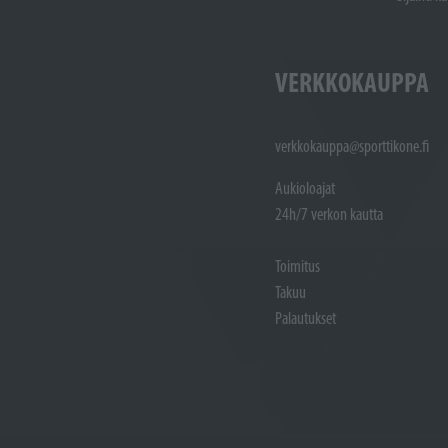
VERKKOKAUPPA
verkkokauppa@sporttikone.fi
Aukioloajat
24h/7 verkon kautta
Toimitus
Takuu
Palautukset