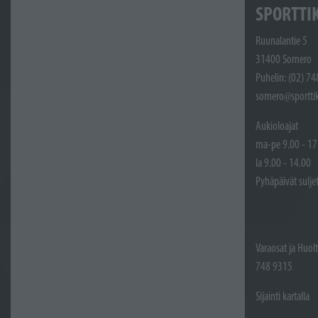
SPORTTI
Ruunalantie 5
31400 Somero
Puhelin: (02) 7
somero@sporttik
Aukioloajat
ma-pe 9.00 - 17
la 9.00 - 14.00
Pyhäpäivät sulje
Varaosat ja Huol
748 9315
Sijainti kartalla