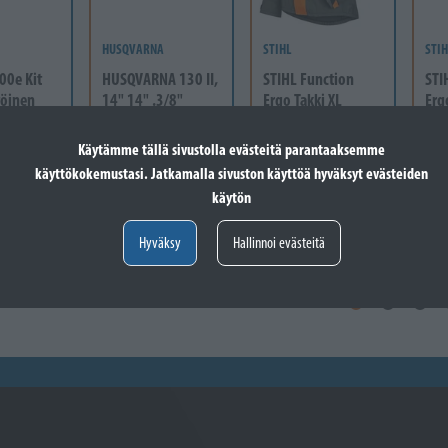
HUSQVARNA
STIHL
STIH
00e Kit
HUSQVARNA 130 II,
STIHL Function
STI
töinen
14" 14" .3/8"
Ergo Takki XL
Erg
 sis...
Varastossa
Tilapäisesti
Ti
Käytämme tällä sivustolla evästeitä parantaaksemme
loppuunmyyty
lopp
299,00 €
Lisää koriin
käyttökokemustasi. Jatkamalla sivuston käyttöä hyväksyt evästeiden
€
150,00 €
18
Lisää koriin
Lisää koriin
käytön
Hyväksy
Hallinnoi evästeitä