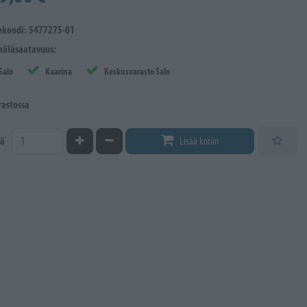
ekoodi: 5477275-01
äläsaatavuus:
Salo
Kaarina
Keskusvarasto Salo
rastossa
Kasvata määrää
Vähennä määrää
ä
Lisää koriin