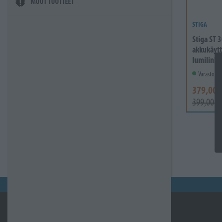
MUUT TUOTTEET
STIGA
Stiga ST 3
akkukäyt
lumilinko,
Varastossa
379,00 
399,00 €