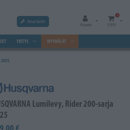
0
Varaa huolto
Avaa kirjautuminen
Avaa os
Kirjaudu
0,00 €
SET
YRITYS
MYYMÄLÄT
A 2025
SQVARNA Lumilevy, Rider 200-sarja
25
9,00 €