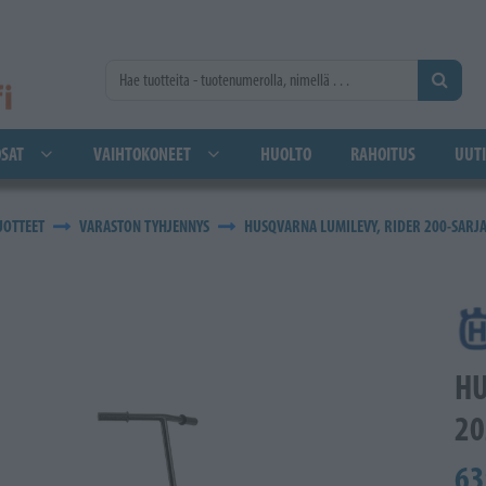
SAT
VAIHTOKONEET
HUOLTO
RAHOITUS
UUTI
UOTTEET
VARASTON TYHJENNYS
HUSQVARNA LUMILEVY, RIDER 200-SARJ
HU
20
63