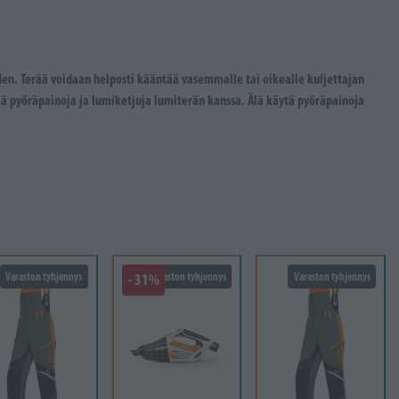
en. Terää voidaan helposti kääntää vasemmalle tai oikealle kuljettajan
ää pyöräpainoja ja lumiketjuja lumiterän kanssa. Älä käytä pyöräpainoja
Varaston tyhjennys
- 31%
Varaston tyhjennys
Varaston tyhjennys