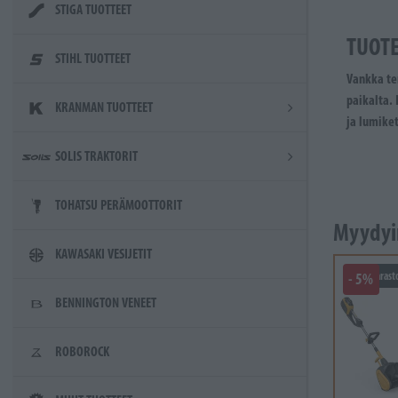
STIGA TUOTTEET
TUOT
STIHL TUOTTEET
Vankka te
paikalta. 
KRANMAN TUOTTEET
ja lumiket
SOLIS TRAKTORIT
TOHATSU PERÄMOOTTORIT
Myydyi
KAWASAKI VESIJETIT
- 5%
Varast
BENNINGTON VENEET
ROBOROCK