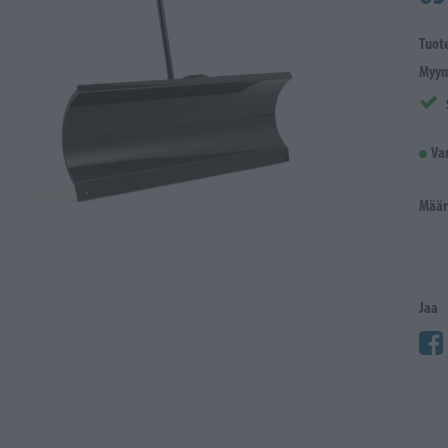
Tuot
Myym
Va
Määr
Jaa