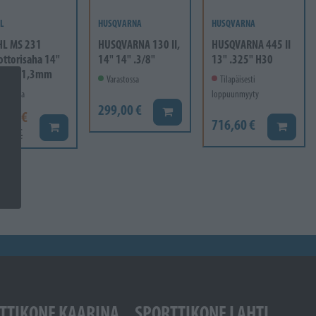
L
HUSQVARNA
HUSQVARNA
HL MS 231
HUSQVARNA 130 II,
HUSQVARNA 445 II
ttorisaha 14"
14" 14" .3/8"
13" .325" H30
" Pm 1,3mm
Varastossa
Tilapäisesti
rastossa
loppuunmyyty
299,00 €
Lisää koriin
9,00 €
716,60 €
Lisää ko
Lisää koriin
,00 €
TTIKONE KAARINA
SPORTTIKONE LAHTI