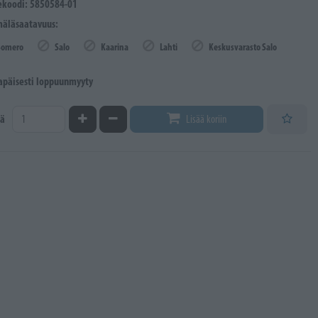
ekoodi: 5850584-01
äläsaatavuus:
Somero
Salo
Kaarina
Lahti
Keskusvarasto Salo
lapäisesti loppuunmyyty
Kasvata määrää
Vähennä määrää
ä
Lisää koriin