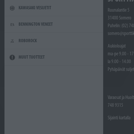
KAWASAKI VESIJETIT
Ruunalantie 5
31400 Somero
BENNINGTON VENEET
Puhelin: (02) 7
somero@sporttik
ROBOROCK
Aukioloajat
ma-pe 9.00 - 17
MUUT TUOTTEET
la 9.00 - 14.00
Pyhäpäivät sulje
Varaosat ja Huol
748 9315
Sijainti kartalla