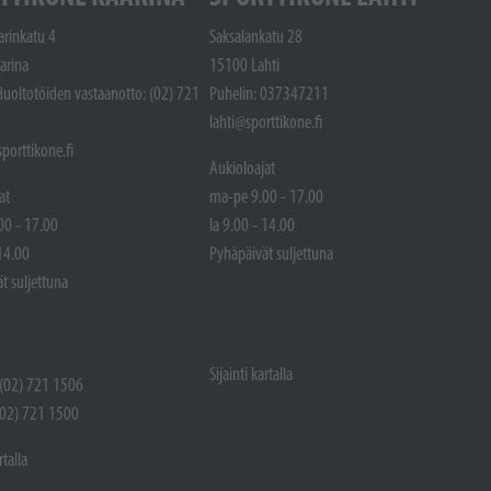
arinkatu 4
Saksalankatu 28
arina
15100 Lahti
Huoltotöiden vastaanotto: (02) 721
Puhelin: 037347211
lahti@sporttikone.fi
porttikone.fi
Aukioloajat
at
ma-pe 9.00 - 17.00
00 - 17.00
la 9.00 - 14.00
 14.00
Pyhäpäivät suljettuna
t suljettuna
Sijainti kartalla
 (02) 721 1506
(02) 721 1500
rtalla