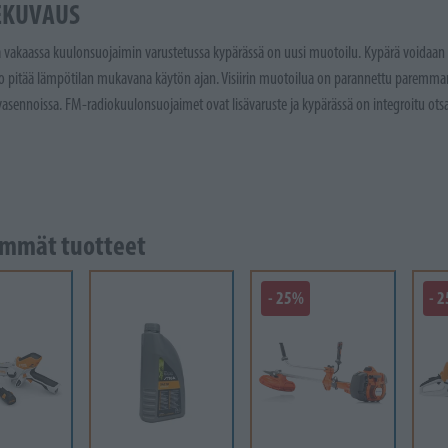
EKUVAUS
a vakaassa kuulonsuojaimin varustetussa kypärässä on uusi muotoilu. Kypärä voidaan sä
o pitää lämpötilan mukavana käytön ajan. Visiirin muotoilua on parannettu paremma
yasennoissa. FM-radiokuulonsuojaimet ovat lisävaruste ja kypärässä on integroitu ot
mmät tuotteet
- 25%
- 