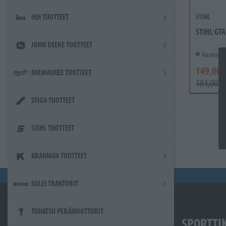
STIHL
IKH TUOTTEET
STIHL GTA
JOHN DEERE TUOTTEET
Varastossa
149,00 
MILWAUKEE TUOTTEET
184,00 €
STIGA TUOTTEET
STIHL TUOTTEET
KRANMAN TUOTTEET
SOLIS TRAKTORIT
TOHATSU PERÄMOOTTORIT
SPORTTI