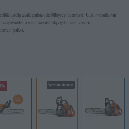
ätää usealla tavalla parhaan yksilöllisyyden saamiseksi. Uusi, innovatiivinen
n suojaavuuden ja ennen kaikkea näkyvyyden saamiseksi eri
salampun paikka.
25%
Varaston tyhjennys