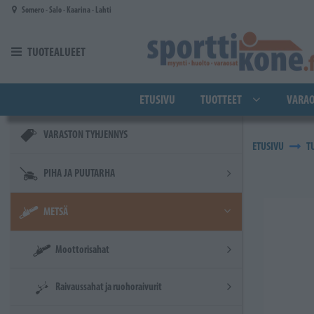
Siirry pääsisältöön
Somero - Salo - Kaarina - Lahti
TUOTEALUEET
ETUSIVU
TUOTTEET
VARAO
VARASTON TYHJENNYS
ETUSIVU
T
PIHA JA PUUTARHA
METSÄ
Moottorisahat
Raivaussahat ja ruohoraivurit