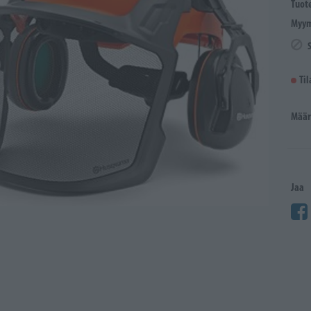
Tuot
Myym
Ti
Määr
Jaa