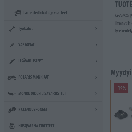
TUOT
Lasten leikkikalut ja vaatteet
Kevyessä j
ilmanvaiht
Työkalut
työskentel
VARAOSAT
LISÄVARUSTEET
Myydyi
POLARIS MÖNKIJÄT
- 19%
MÖNKIJÖIDEN LISÄVARUSTEET
RAKENNUSKONEET
HUSQVARNA TUOTTEET