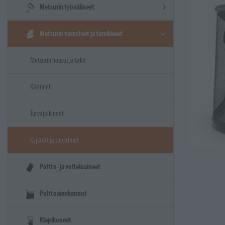
Metsurin työvälineet
Metsurin varusteet ja tarvikkeet
Metsurin housut ja takit
Käsineet
Turvajalkineet
Kypärät ja suojaimet
Poltto- ja voiteluaineet
Polttoainekannut
Klapikoneet