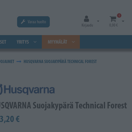
0
Varaa huolto
Avaa kirjautuminen
Avaa os
Kirjaudu
0,00 €
SET
YRITYS
MYYMÄLÄT
UOJAIMET
HUSQVARNA SUOJAKYPÄRÄ TECHNICAL FOREST
SQVARNA Suojakypärä Technical Forest
3,20 €