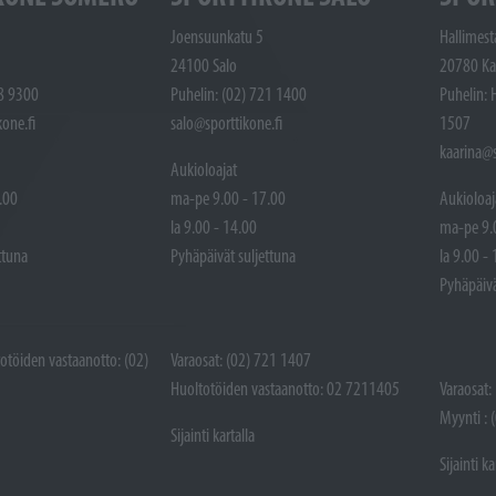
Joensuunkatu 5
Hallimest
24100 Salo
20780 Ka
48 9300
Puhelin: (02) 721 1400
Puhelin: 
one.fi
salo@sporttikone.fi
1507
kaarina@s
Aukioloajat
.00
ma-pe 9.00 - 17.00
Aukioloaj
la 9.00 - 14.00
ma-pe 9.
ttuna
Pyhäpäivät suljettuna
la 9.00 -
Pyhäpäivä
totöiden vastaanotto: (02)
Varaosat: (02) 721 1407
Huoltotöiden vastaanotto: 02 7211405
Varaosat:
Myynti : 
Sijainti kartalla
Sijainti ka