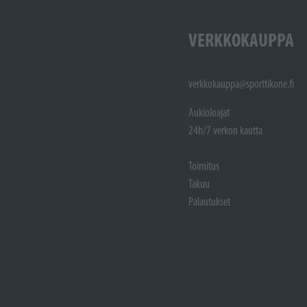
VERKKOKAUPPA
verkkokauppa@sporttikone.fi
Aukioloajat
24h/7 verkon kautta
Toimitus
Takuu
Palautukset