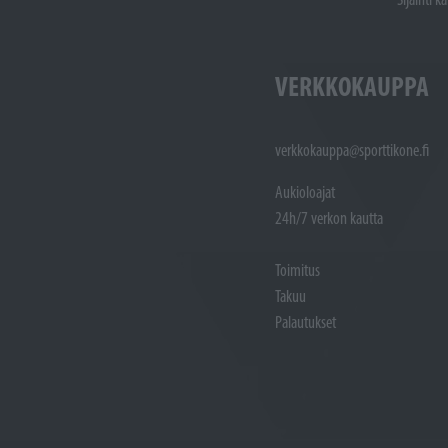
VERKKOKAUPPA
verkkokauppa@sporttikone.fi
Aukioloajat
24h/7 verkon kautta
Toimitus
Takuu
Palautukset