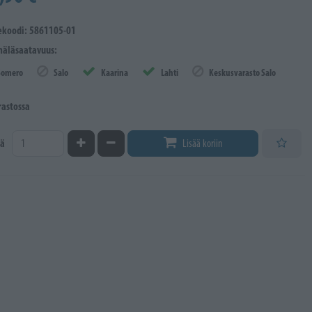
ekoodi: 5861105-01
äläsaatavuus:
Somero
Salo
Kaarina
Lahti
Keskusvarasto Salo
rastossa
Kasvata määrää
Vähennä määrää
ä
Lisää koriin