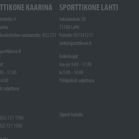
TTIKONE KAARINA
SPORTTIKONE LAHTI
arinkatu 4
Saksalankatu 28
arina
15100 Lahti
Huoltotöiden vastaanotto: (02) 721
Puhelin: 037347211
lahti@sporttikone.fi
porttikone.fi
Aukioloajat
at
ma-pe 9.00 - 17.00
00 - 17.00
la 9.00 - 14.00
 14.00
Pyhäpäivät suljettuna
t suljettuna
Sijainti kartalla
 (02) 721 1506
(02) 721 1500
rtalla