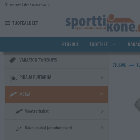
Siirry pääsisältöön
Somero - Salo - Kaarina - Lahti
TUOTEALUEET
ETUSIVU
TUOTTEET
VARAO
VARASTON TYHJENNYS
ETUSIVU
T
PIHA JA PUUTARHA
METSÄ
Moottorisahat
Raivaussahat ja ruohoraivurit