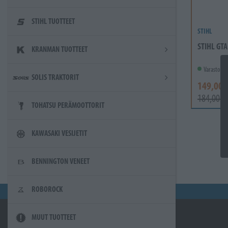
STIHL TUOTTEET
STIHL
STIHL GTA
KRANMAN TUOTTEET
Varastossa
SOLIS TRAKTORIT
149,00 
184,00 €
TOHATSU PERÄMOOTTORIT
KAWASAKI VESIJETIT
BENNINGTON VENEET
ROBOROCK
MUUT TUOTTEET