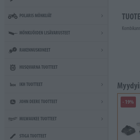
TUOT
POLARIS MÖNKIJÄT
Kombikannu
MÖNKIJÖIDEN LISÄVARUSTEET
RAKENNUSKONEET
HUSQVARNA TUOTTEET
Myydyi
IKH TUOTTEET
- 19%
JOHN DEERE TUOTTEET
MILWAUKEE TUOTTEET
STIGA TUOTTEET