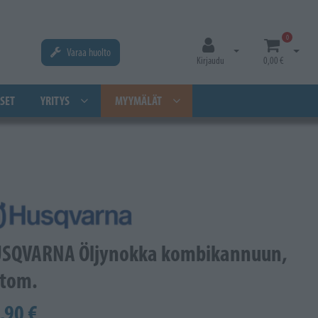
0
Varaa huolto
Avaa kirjautuminen
Avaa os
Kirjaudu
0,00 €
SET
YRITYS
MYYMÄLÄT
SQVARNA Öljynokka kombikannuun,
tom.
,90 €