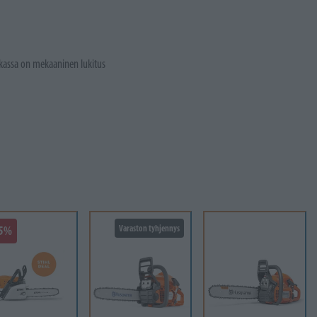
okassa on mekaaninen lukitus
25%
Varaston tyhjennys