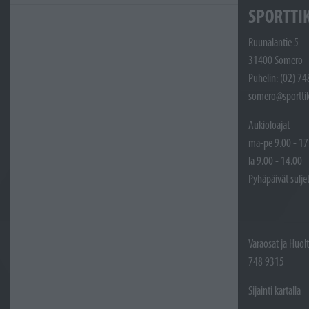
SPORTTI
Ruunalantie 5
31400 Somero
Puhelin: (02) 7
somero@sporttik
Aukioloajat
ma-pe 9.00 - 17
la 9.00 - 14.00
Pyhäpäivät sulje
Varaosat ja Huol
748 9315
Sijainti kartalla