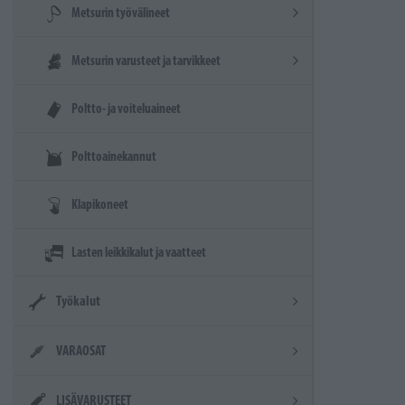
Metsurin työvälineet
Metsurin varusteet ja tarvikkeet
Poltto- ja voiteluaineet
Polttoainekannut
Klapikoneet
Lasten leikkikalut ja vaatteet
Työkalut
VARAOSAT
LISÄVARUSTEET