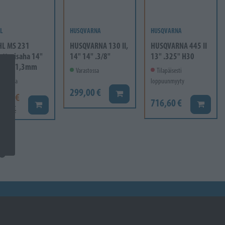
L
HUSQVARNA
HUSQVARNA
HL MS 231
HUSQVARNA 130 II,
HUSQVARNA 445 II
ttorisaha 14"
14" 14" .3/8"
13" .325" H30
" Pm 1,3mm
Varastossa
Tilapäisesti
rastossa
loppuunmyyty
299,00 €
Lisää koriin
9,00 €
716,60 €
Lisää ko
Lisää koriin
,00 €