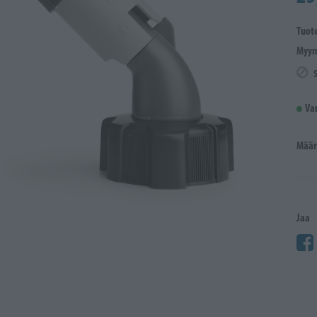
Tuot
Myym
Va
Määr
Jaa