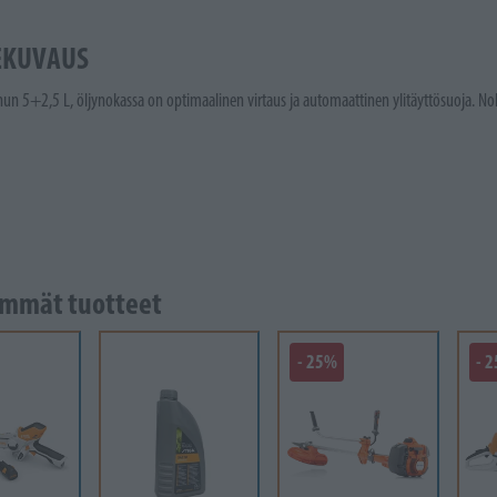
EKUVAUS
n 5+2,5 L, öljynokassa on optimaalinen virtaus ja automaattinen ylitäyttösuoja. N
mmät tuotteet
- 25%
- 