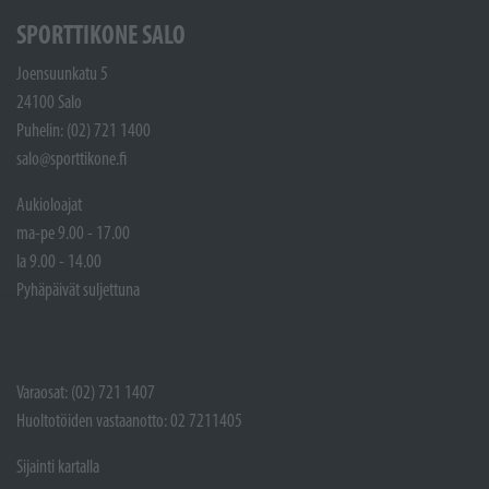
SPORTTIKONE SALO
Joensuunkatu 5
24100 Salo
Puhelin: (02) 721 1400
salo@sporttikone.fi
Aukioloajat
ma-pe 9.00 - 17.00
la 9.00 - 14.00
Pyhäpäivät suljettuna
Varaosat: (02) 721 1407
Huoltotöiden vastaanotto: 02 7211405
Sijainti kartalla