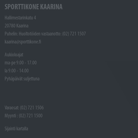
SPORTTIKONE KAARINA
Hallimestarinkatu 4
20780 Kaarina
Puhelin: Huoltotöiden vastaanotto: (02) 721 1507
kaarina@sporttikone.fi
Aukioloajat
ma-pe 9.00 - 17.00
la 9.00 - 14.00
Pyhäpäivät suljettuna
Varaosat: (02) 721 1506
Myynti : (02) 721 1500
Sijainti kartalla