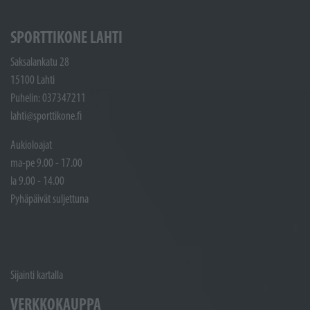
SPORTTIKONE LAHTI
Saksalankatu 28
15100 Lahti
Puhelin: 037347211
lahti@sporttikone.fi
Aukioloajat
ma-pe 9.00 - 17.00
la 9.00 - 14.00
Pyhäpäivät suljettuna
Sijainti kartalla
VERKKOKAUPPA