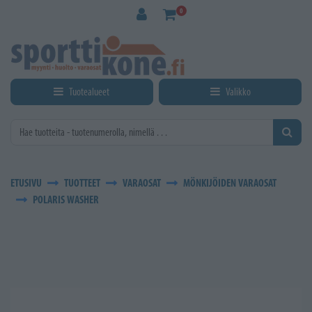
Siirry pääsisältöön
0
Tuotealueet
Valikko
ETUSIVU
TUOTTEET
VARAOSAT
MÖNKIJÖIDEN VARAOSAT
POLARIS WASHER