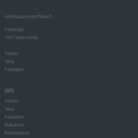
verkkokauppa@sporttikone.fi
Aukioloajat
24h/7 verkon kautta
Toimitus
Takuu
Palautukset
INFO
Toimitus
Takuu
Palautukset
Maksutavat
Rekisteriseloste