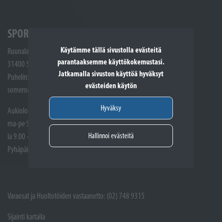
SPORTTIKONE SOMERO
Käytämme tällä sivustolla evästeitä
Ruunalantie 5
parantaaksemme käyttökokemustasi.
31400 Somero
Jatkamalla sivuston käyttöä hyväksyt
Puhelin: (02) 748 9300
evästeiden käytön
somero@sporttikone.fi
Hyväksy
Aukioloajat
ma-pe 9.00 - 17.00
Hallinnoi evästeitä
la 9.00 - 14.00
Pyhäpäivät suljettuna
Varaosat ja Huoltotöiden vastaanotto: (02) 748 9315
Sijainti kartalla