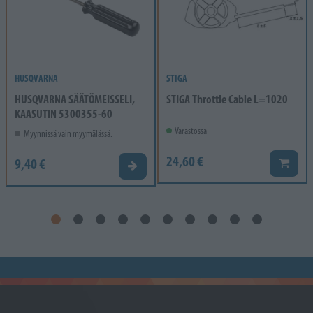
HUSQVARNA
STIGA
HUSQVARNA SÄÄTÖMEISSELI,
STIGA Throttle Cable L=1020
KAASUTIN 5300355-60
Varastossa
Myynnissä vain myymälässä.
24,60 €
9,40 €
Lisää k
Valitse vaihtoehto