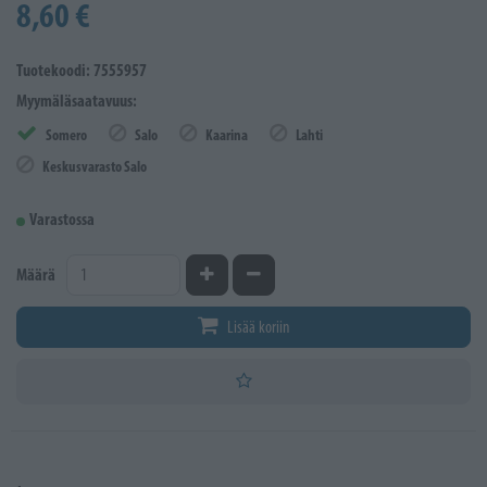
8,60 €
Tuotekoodi: 7555957
Myymäläsaatavuus:
Somero
Salo
Kaarina
Lahti
Keskusvarasto Salo
Varastossa
Kasvata määrää
Vähennä määrää
Määrä
Lisää koriin