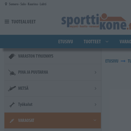
Siirry pääsisältöön
Somero - Salo - Kaarina - Lahti
TUOTEALUEET
ETUSIVU
TUOTTEET
VARAO
VARASTON TYHJENNYS
ETUSIVU
T
PIHA JA PUUTARHA
METSÄ
Työkalut
VARAOSAT