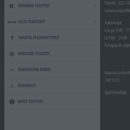
Puhelin: (02) 7
KRANMAN TUOTTEET
somero@sporttik
SOLIS TRAKTORIT
Aukioloajat
ma-pe 9.00 - 17
la 9.00 - 14.00
TOHATSU PERÄMOOTTORIT
Pyhäpäivät sulje
KAWASAKI VESIJETIT
BENNINGTON VENEET
Varaosat ja Huol
748 9315
ROBOROCK
Sijainti kartalla
MUUT TUOTTEET