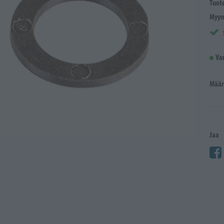
Tuot
Myym
Va
Määr
Jaa