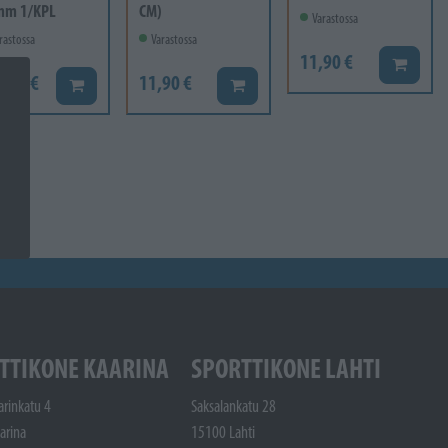
mm 1/KPL
CM)
Varastossa
rastossa
Varastossa
11,90 €
Lisää ko
6,60 €
11,90 €
Lisää koriin
Lisää koriin
TTIKONE KAARINA
SPORTTIKONE LAHTI
arinkatu 4
Saksalankatu 28
arina
15100 Lahti