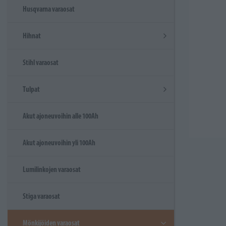
Husqvarna varaosat
Hihnat
Stihl varaosat
Tulpat
Akut ajoneuvoihin alle 100Ah
Akut ajoneuvoihin yli 100Ah
Lumilinkojen varaosat
Stiga varaosat
Mönkijöiden varaosat