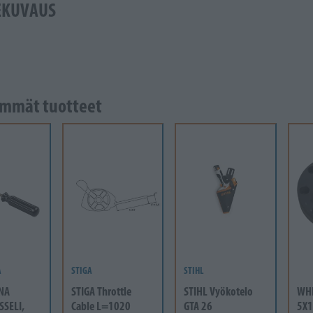
EKUVAUS
mmät tuotteet
A
STIGA
STIHL
NA
STIGA Throttle
STIHL Vyökotelo
WH
SSELI,
Cable L=1020
GTA 26
5X1