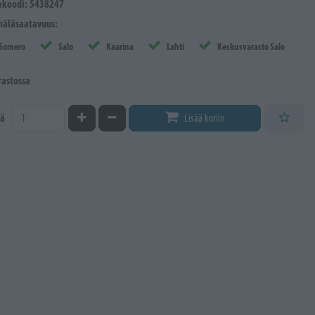
ekoodi: 5438247
äläsaatavuus:
Somero
Salo
Kaarina
Lahti
Keskusvarasto Salo
rastossa
Kasvata määrää
Vähennä määrää
ä
Lisää koriin