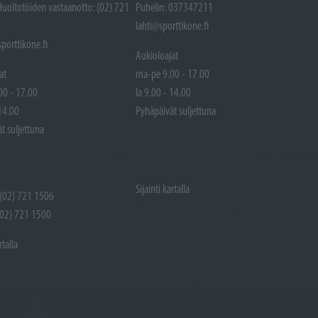
Huoltotöiden vastaanotto: (02) 721
Puhelin: 037347211
lahti@sporttikone.fi
porttikone.fi
Aukioloajat
at
ma-pe 9.00 - 17.00
00 - 17.00
la 9.00 - 14.00
 14.00
Pyhäpäivät suljettuna
t suljettuna
Sijainti kartalla
 (02) 721 1506
(02) 721 1500
rtalla