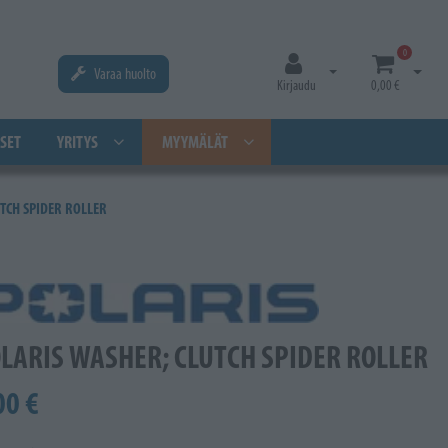
0
Varaa huolto
Avaa kirjautuminen
Avaa os
Kirjaudu
0,00 €
SET
YRITYS
MYYMÄLÄT
TCH SPIDER ROLLER
LARIS WASHER; CLUTCH SPIDER ROLLER
00 €