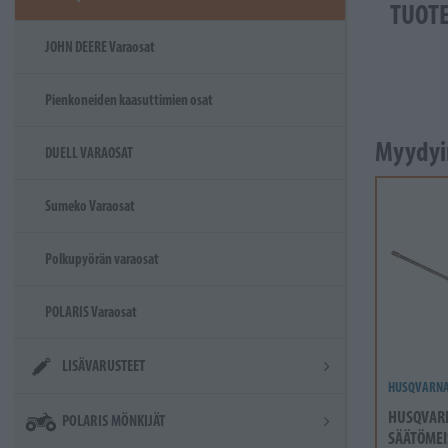
TUOT
JOHN DEERE Varaosat
Pienkoneiden kaasuttimien osat
Myydyi
DUELL VARAOSAT
Sumeko Varaosat
Polkupyörän varaosat
POLARIS Varaosat
LISÄVARUSTEET
HUSQVARN
HUSQVAR
POLARIS MÖNKIJÄT
SÄÄTÖMEI