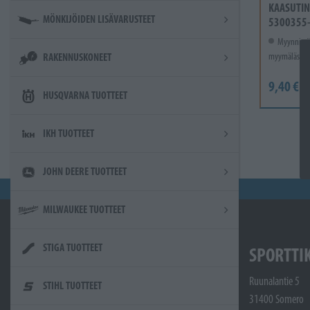
KAASUTIN
MÖNKIJÖIDEN LISÄVARUSTEET
5300355
Myynnissä
myymälässä.
RAKENNUSKONEET
9,40 €
HUSQVARNA TUOTTEET
IKH TUOTTEET
JOHN DEERE TUOTTEET
MILWAUKEE TUOTTEET
STIGA TUOTTEET
SPORTTI
Ruunalantie 5
STIHL TUOTTEET
31400 Somero