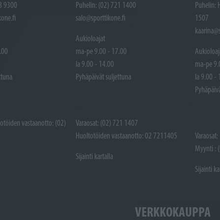
48 9300
Puhelin: (02) 721 1400
Puhelin: 
one.fi
salo@sporttikone.fi
1507
kaarina@s
Aukioloajat
.00
ma-pe 9.00 - 17.00
Aukioloaj
la 9.00 - 14.00
ma-pe 9.
ttuna
Pyhäpäivät suljettuna
la 9.00 -
Pyhäpäivä
totöiden vastaanotto: (02)
Varaosat: (02) 721 1407
Huoltotöiden vastaanotto: 02 7211405
Varaosat:
Myynti : 
Sijainti kartalla
Sijainti ka
VERKKOKAUPPA