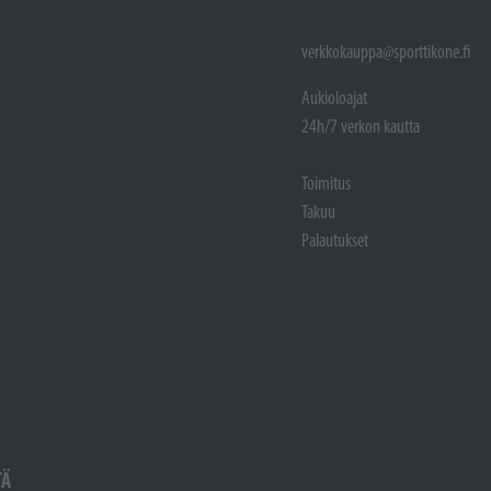
verkkokauppa@sporttikone.fi
Aukioloajat
24h/7 verkon kautta
Toimitus
Takuu
Palautukset
TÄ