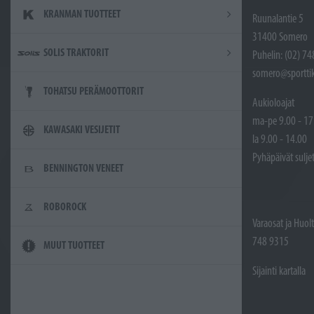
KRANMAN TUOTTEET
Ruunalantie 5
31400 Somero
SOLIS TRAKTORIT
Puhelin: (02) 7
somero@sporttik
TOHATSU PERÄMOOTTORIT
Aukioloajat
ma-pe 9.00 - 17
KAWASAKI VESIJETIT
la 9.00 - 14.00
Pyhäpäivät sulje
BENNINGTON VENEET
ROBOROCK
Varaosat ja Huol
748 9315
MUUT TUOTTEET
Sijainti kartalla