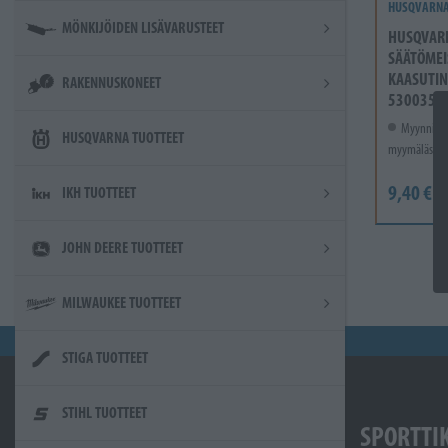
HUSQVARN
MÖNKIJÖIDEN LISÄVARUSTEET
HUSQVAR
SÄÄTÖMEI
KAASUTIN
RAKENNUSKONEET
5300355
Myynnissä
HUSQVARNA TUOTTEET
myymälässä.
9,40 €
IKH TUOTTEET
JOHN DEERE TUOTTEET
MILWAUKEE TUOTTEET
STIGA TUOTTEET
STIHL TUOTTEET
SPORTTI