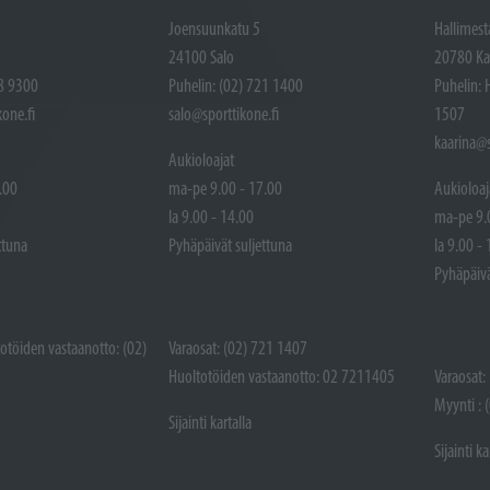
Joensuunkatu 5
Hallimest
24100 Salo
20780 Ka
48 9300
Puhelin: (02) 721 1400
Puhelin: 
one.fi
salo@sporttikone.fi
1507
kaarina@s
Aukioloajat
.00
ma-pe 9.00 - 17.00
Aukioloaj
la 9.00 - 14.00
ma-pe 9.
ttuna
Pyhäpäivät suljettuna
la 9.00 -
Pyhäpäivä
totöiden vastaanotto: (02)
Varaosat: (02) 721 1407
Huoltotöiden vastaanotto: 02 7211405
Varaosat:
Myynti : 
Sijainti kartalla
Sijainti ka