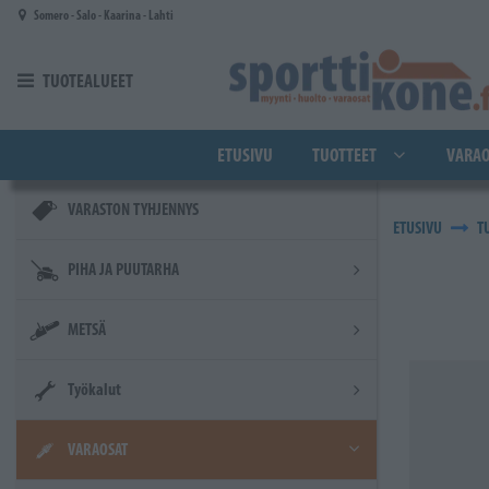
Siirry pääsisältöön
Somero - Salo - Kaarina - Lahti
TUOTEALUEET
ETUSIVU
TUOTTEET
VARAO
VARASTON TYHJENNYS
ETUSIVU
T
PIHA JA PUUTARHA
METSÄ
Työkalut
VARAOSAT