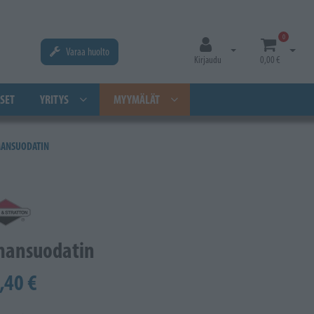
0
Varaa huolto
Avaa kirjautuminen
Avaa os
Kirjaudu
0,00 €
SET
YRITYS
MYYMÄLÄT
MANSUODATIN
mansuodatin
,40 €