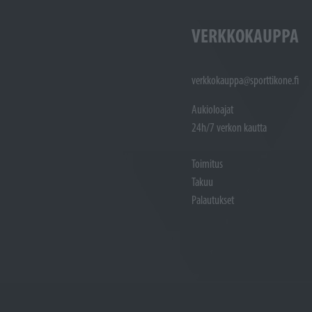
VERKKOKAUPPA
verkkokauppa@sporttikone.fi
Aukioloajat
24h/7 verkon kautta
Toimitus
Takuu
Palautukset