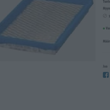
Tuot
Myym
Va
Määr
Jaa