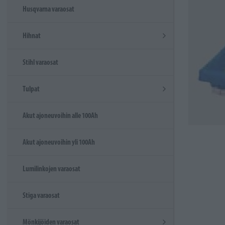
Husqvarna varaosat
Hihnat
Stihl varaosat
Tulpat
Akut ajoneuvoihin alle 100Ah
Akut ajoneuvoihin yli 100Ah
Lumilinkojen varaosat
Stiga varaosat
Mönkijöiden varaosat