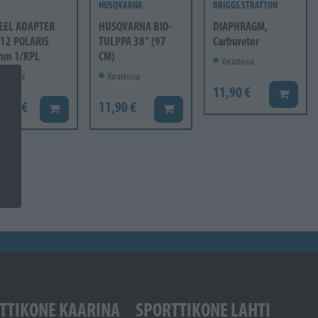
HUSQVARNA
BRIGGS STRATTON
EEL ADAPTER
HUSQVARNA BIO-
DIAPHRAGM,
12 POLARIS
TULPPA 38" (97
Carburetor
mm 1/KPL
CM)
Varastossa
rastossa
Varastossa
11,90 €
Lisää ko
6,60 €
11,90 €
Lisää koriin
Lisää koriin
TTIKONE KAARINA
SPORTTIKONE LAHTI