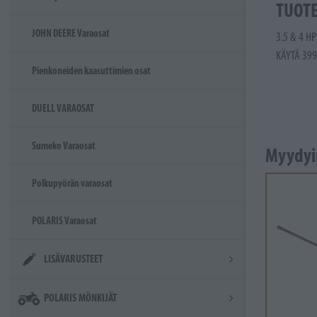
TUOT
JOHN DEERE Varaosat
3.5 & 4 HP
KÄYTÄ 399
Pienkoneiden kaasuttimien osat
DUELL VARAOSAT
Sumeko Varaosat
Myydyi
Polkupyörän varaosat
POLARIS Varaosat
LISÄVARUSTEET
POLARIS MÖNKIJÄT