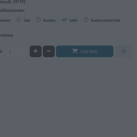
ekoodi: 397795
äläsaatavuus:
Somero
Salo
Kaarina
Lahti
Keskusvarasto Salo
rastossa
Kasvata määrää
Vähennä määrää
ä
Lisää koriin