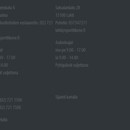
arinkatu 4
Saksalankatu 28
arina
15100 Lahti
Huoltotöiden vastaanotto: (02) 721
Puhelin: 037347211
lahti@sporttikone.fi
porttikone.fi
Aukioloajat
at
ma-pe 9.00 - 17.00
00 - 17.00
la 9.00 - 14.00
 14.00
Pyhäpäivät suljettuna
t suljettuna
Sijainti kartalla
 (02) 721 1506
(02) 721 1500
rtalla