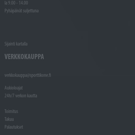
la 9.00 - 14.00
Pyhäpäivät suljettuna
Sijainti kartalla
VERKKOKAUPPA
verkkokauppa@sporttikone.fi
Aukioloajat
24h/7 verkon kautta
Toimitus
Takuu
Palautukset