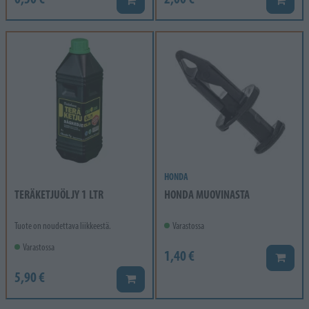
HONDA
TERÄKETJUÖLJY 1 LTR
HONDA MUOVINASTA
Tuote on noudettava liikkeestä.
Varastossa
Varastossa
1,40 €
Lisää k
5,90 €
Lisää koriin