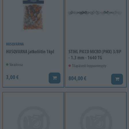
HUSQVARNA
HUSQVARNA jatkoliitin 1kpl
STIHL PICCO MICRO (PMX) 3/8P
- 1.3 mm - 1640 TG
Varastossa
Tilapäisesti loppuunmyyty
3,00 €
804,00 €
Lisää koriin
Lisää k