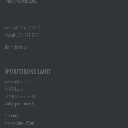
Pyhäpäivät suljettuna
Varaosat: (02) 721 1506
Myynti : (02) 721 1500
Sijainti kartalla
SPORTTIKONE LAHTI
Saksalankatu 28
15100 Lahti
Puhelin: 037347211
lahti@sporttikone.fi
Aukioloajat
ma-pe 9.00 - 17.00