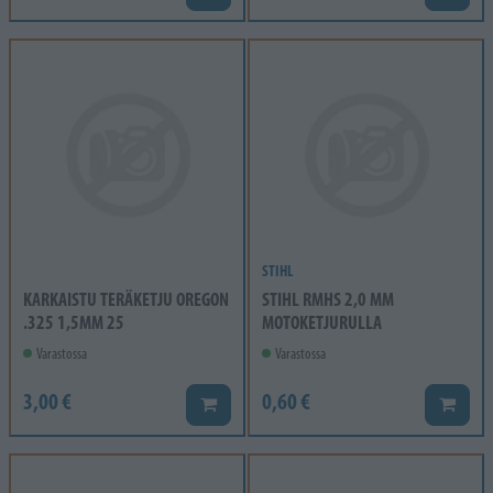
STIHL
KARKAISTU TERÄKETJU OREGON
STIHL RMHS 2,0 MM
.325 1,5MM 25
MOTOKETJURULLA
Varastossa
Varastossa
3,00 €
0,60 €
Lisää koriin
Lisää k