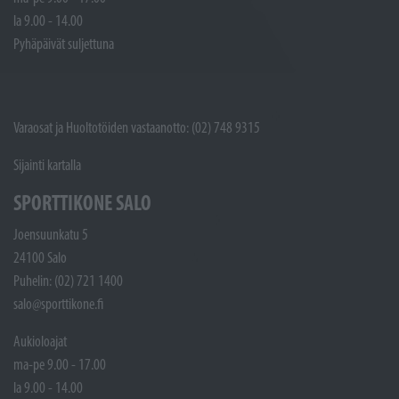
la 9.00 - 14.00
Pyhäpäivät suljettuna
Varaosat ja Huoltotöiden vastaanotto: (02) 748 9315
Sijainti kartalla
SPORTTIKONE SALO
Joensuunkatu 5
24100 Salo
Puhelin: (02) 721 1400
salo@sporttikone.fi
Aukioloajat
ma-pe 9.00 - 17.00
la 9.00 - 14.00