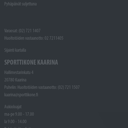
Pyhäpäivät suljettuna
Varaosat: (02) 721 1407
Huoltotöiden vastaanotto: 02 7211405
Sijainti kartalla
SPORTTIKONE KAARINA
Hallimestarinkatu 4
20780 Kaarina
Puhelin: Huoltotöiden vastaanotto: (02) 721 1507
kaarina@sporttikone.fi
Aukioloajat
ma-pe 9.00 - 17.00
la 9.00 - 14.00