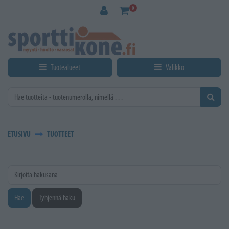
Siirry pääsisältöön
0
Tuotealueet
Valikko
ETUSIVU
TUOTTEET
Kirjoita hakusana
Hae
Tyhjennä haku