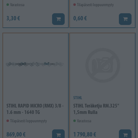
Varastossa
Tilapäisesti loppuunmyyty
3,30 €
0,60 €
Lisää koriin
Lisää k
STIHL
STIHL RAPID MICRO (RMX) 3/8 -
STIHL Teräketju RM.325"
1.6 mm - 1640 TG
1,5mm Rulla
Tilapäisesti loppuunmyyty
Varastossa
869,00 €
1 790,80 €
Lisää koriin
Lisää k