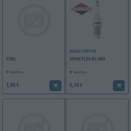
BRIGGS STRATTON
STIHL
SPARK PLUG BS-OHV
Varastossa
Varastossa
3,00 €
6,30 €
Lisää koriin
Lisää k