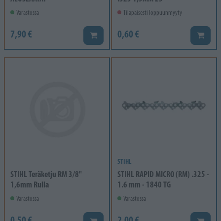
Varastossa
Tilapäisesti loppuunmyyty
7,90 €
0,60 €
Lisää koriin
Lisää k
STIHL
STIHL Teräketju RM 3/8"
STIHL RAPID MICRO (RM) .325 -
1,6mm Rulla
1.6 mm - 1840 TG
Varastossa
Varastossa
0,50 €
2,00 €
Lisää koriin
Lisää k