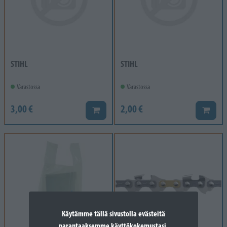
STIHL
STIHL
Varastossa
Varastossa
3,00 €
2,00 €
Lisää koriin
Lisää k
Käytämme tällä sivustolla evästeitä
parantaaksemme käyttökokemustasi.