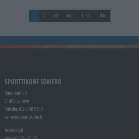
1
2
347
692
1035
1036
SPORTTIKONE SOMERO
Ruunalantie 5
31400 Somero
Puhelin: (02) 748 9300
somero@sporttikone.fi
Aukioloajat
ma-pe 9.00 - 17.00