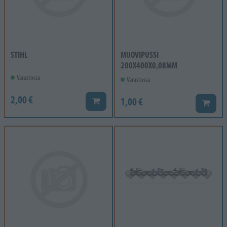
STIHL
MUOVIPUSSI
200X400X0,08MM
Varastossa
Varastossa
2,00 €
1,00 €
Lisää koriin
Lisää k