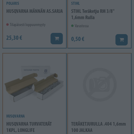
POLARIS
STIHL
HUSQVARNA MÄNNÄN AS.SARJA
STIHL Teräketju RM 3/8"
1,6mm Rulla
Tilapäisesti loppuunmyyty
Varastossa
25,30 €
0,50 €
Lisää koriin
Lisää k
HUSQVARNA
HUSQVARNA TURVATERÄT
TERÄKETJURULLA .404 1,6mm
1KPL, LONGLIFE
100 JALKAA