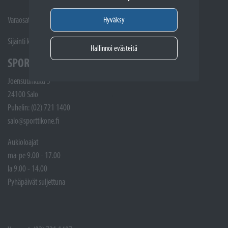
Varaosat ja Huoltotöiden vastaanotto: (02) 748 9315
Hyväksy
Sijainti kartalla
Hallinnoi evästeitä
SPORTTIKONE SALO
Joensuunkatu 5
24100 Salo
Puhelin: (02) 721 1400
salo@sporttikone.fi
Aukioloajat
ma-pe 9.00 - 17.00
la 9.00 - 14.00
Pyhäpäivät suljettuna