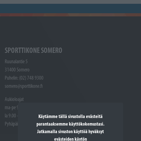
SPORTTIKONE SOMERO
Ruunalantie 5
31400 Somero
Puhelin: (02) 748 9300
somero@sporttikone.fi
Aukioloajat
ma-pe 9.00 - 17.00
la 9.00 - 14.00
Käytämme tällä sivustolla evästeitä
Pyhäpäivät suljettuna
parantaaksemme käyttökokemustasi.
Jatkamalla sivuston käyttöä hyväksyt
evästeiden käytön