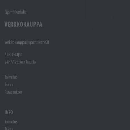
Sijainti kartalla
VERKKOKAUPPA
verkkokauppa@sporttikone.fi
Aukioloajat
24h/7 verkon kautta
Toimitus
Takuu
Palautukset
INFO
Toimitus
Takuu