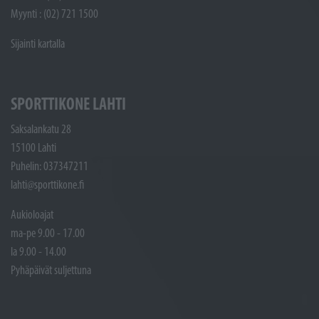
Myynti : (02) 721 1500
Sijainti kartalla
SPORTTIKONE LAHTI
Saksalankatu 28
15100 Lahti
Puhelin: 037347211
lahti@sporttikone.fi
Aukioloajat
ma-pe 9.00 - 17.00
la 9.00 - 14.00
Pyhäpäivät suljettuna