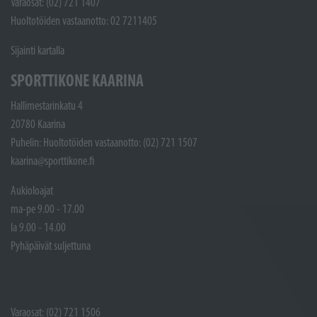
Varaosat: (02) 721 1407
Huoltotöiden vastaanotto: 02 7211405
Sijainti kartalla
SPORTTIKONE KAARINA
Hallimestarinkatu 4
20780 Kaarina
Puhelin: Huoltotöiden vastaanotto: (02) 721 1507
kaarina@sporttikone.fi
Aukioloajat
ma-pe 9.00 - 17.00
la 9.00 - 14.00
Pyhäpäivät suljettuna
Varaosat: (02) 721 1506