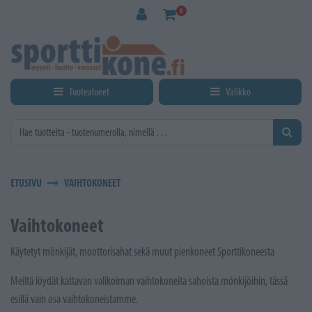
Siirry pääsisältöön
0
Tuotealueet
Valikko
ETUSIVU
VAIHTOKONEET
Vaihtokoneet
Käytetyt mönkijät, moottorisahat sekä muut pienkoneet Sporttikoneesta
Meiltä löydät kattavan valikoiman vaihtokoneita sahoista mönkijöihin, tässä
esillä vain osa vaihtokoneistamme.