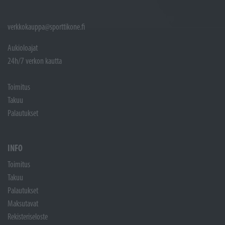
verkkokauppa@sporttikone.fi
Aukioloajat
24h/7 verkon kautta
Toimitus
Takuu
Palautukset
INFO
Toimitus
Takuu
Palautukset
Maksutavat
Rekisteriseloste