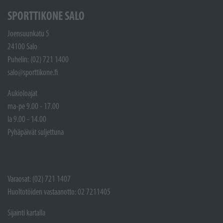
SPORTTIKONE SALO
Joensuunkatu 5
24100 Salo
Puhelin: (02) 721 1400
salo@sporttikone.fi
Aukioloajat
ma-pe 9.00 - 17.00
la 9.00 - 14.00
Pyhäpäivät suljettuna
Varaosat: (02) 721 1407
Huoltotöiden vastaanotto: 02 7211405
Sijainti kartalla