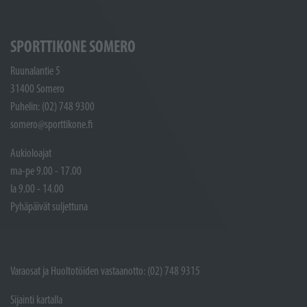
SPORTTIKONE SOMERO
Ruunalantie 5
31400 Somero
Puhelin: (02) 748 9300
somero@sporttikone.fi
Aukioloajat
ma-pe 9.00 - 17.00
la 9.00 - 14.00
Pyhäpäivät suljettuna
Varaosat ja Huoltotöiden vastaanotto: (02) 748 9315
Sijainti kartalla