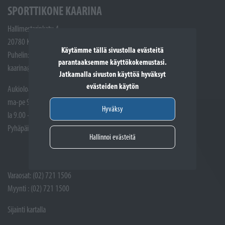
SPORTTIKONE KAARINA
Hallimestarinkatu 4
20780 Kaarina
Käytämme tällä sivustolla evästeitä
Puhelin: Huoltotöiden vastaanotto: (02) 721 1507
parantaaksemme käyttökokemustasi.
kaarina@sporttikone.fi
Jatkamalla sivuston käyttöä hyväksyt
evästeiden käytön
Aukioloajat
ma-pe 9.00 - 17.00
Hyväksy
la 9.00 - 14.00
Pyhäpäivät suljettuna
Hallinnoi evästeitä
Varaosat: (02) 721 1506
Myynti : (02) 721 1500
Sijainti kartalla