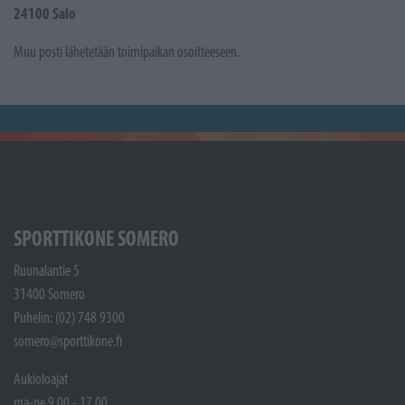
24100 Salo
Muu posti lähetetään toimipaikan osoitteeseen.
SPORTTIKONE SOMERO
Ruunalantie 5
31400 Somero
Puhelin: (02) 748 9300
somero@sporttikone.fi
Aukioloajat
ma-pe 9.00 - 17.00