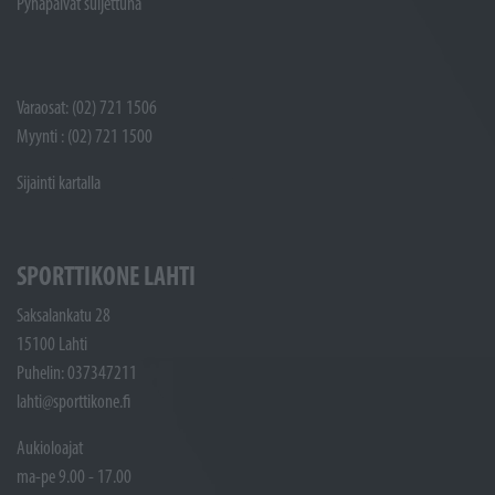
Pyhäpäivät suljettuna
Varaosat: (02) 721 1506
Myynti : (02) 721 1500
Sijainti kartalla
SPORTTIKONE LAHTI
Saksalankatu 28
15100 Lahti
Puhelin: 037347211
lahti@sporttikone.fi
Aukioloajat
ma-pe 9.00 - 17.00