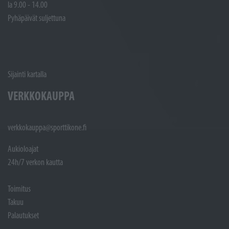
la 9.00 - 14.00
Pyhäpäivät suljettuna
Sijainti kartalla
VERKKOKAUPPA
verkkokauppa@sporttikone.fi
Aukioloajat
24h/7 verkon kautta
Toimitus
Takuu
Palautukset