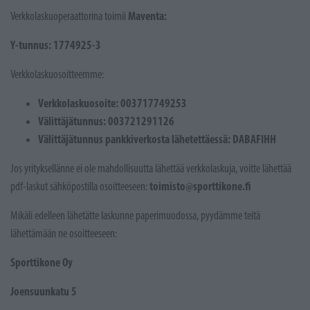
Maventa:
Verkkolaskuoperaattorina toimii
Y-tunnus: 1774925-3
Verkkolaskuosoitteemme:
Verkkolaskuosoite: 003717749253
Välittäjätunnus: 003721291126
Välittäjätunnus pankkiverkosta lähetettäessä: DABAFIHH
Jos yrityksellänne ei ole mahdollisuutta lähettää verkkolaskuja, voitte lähettää
toimisto@sporttikone.fi
pdf-laskut sähköpostilla osoitteeseen:
Mikäli edelleen lähetätte laskunne paperimuodossa, pyydämme teitä
lähettämään ne osoitteeseen:
Sporttikone Oy
Joensuunkatu 5