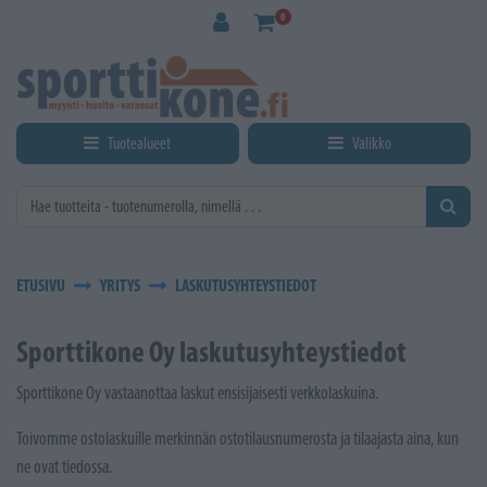
Siirry pääsisältöön
0
Tuotealueet
Valikko
ETUSIVU
YRITYS
LASKUTUSYHTEYSTIEDOT
Sporttikone Oy laskutusyhteystiedot
Sporttikone Oy vastaanottaa laskut ensisijaisesti verkkolaskuina.
Toivomme ostolaskuille merkinnän ostotilausnumerosta ja tilaajasta aina, kun
ne ovat tiedossa.