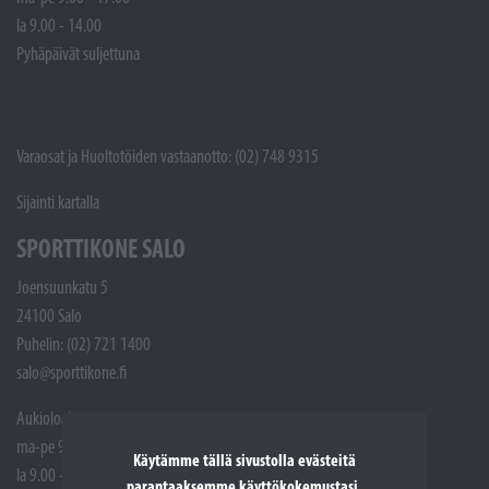
la 9.00 - 14.00
Pyhäpäivät suljettuna
Varaosat ja Huoltotöiden vastaanotto: (02) 748 9315
Sijainti kartalla
SPORTTIKONE SALO
Joensuunkatu 5
24100 Salo
Puhelin: (02) 721 1400
salo@sporttikone.fi
Aukioloajat
ma-pe 9.00 - 17.00
Käytämme tällä sivustolla evästeitä
la 9.00 - 14.00
parantaaksemme käyttökokemustasi.