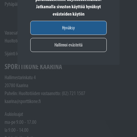
Pyhäpäivät suljettuna
Jatkamalla sivuston käyttöä hyväksyt
evästeiden käytön
Hyväksy
Varaosat: (02) 721 1407
Huoltotöiden vastaanotto: 02 7211405
Hallinnoi evästeitä
Sijainti kartalla
SPORTTIKONE KAARINA
Hallimestarinkatu 4
20780 Kaarina
Puhelin: Huoltotöiden vastaanotto: (02) 721 1507
kaarina@sporttikone.fi
Aukioloajat
ma-pe 9.00 - 17.00
la 9.00 - 14.00