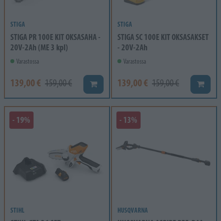
STIGA
STIGA
STIGA PR 100E KIT OKSASAHA -
STIGA SC 100E KIT OKSASAKSET
20V-2Ah (ME 3 kpl)
- 20V-2Ah
Varastossa
Varastossa
139,00 €
139,00 €
159,00 €
159,00 €
Lisää koriin
Lisää k
- 19%
- 13%
STIHL
HUSQVARNA