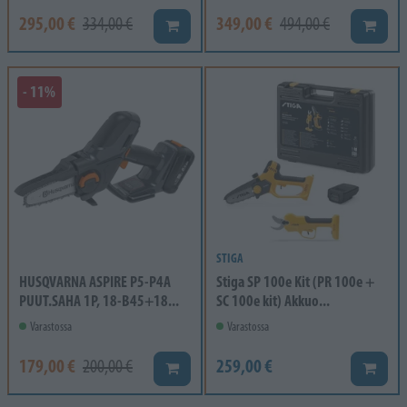
295,00 €
349,00 €
334,00 €
494,00 €
Lisää koriin
Lisää k
- 11%
STIGA
HUSQVARNA ASPIRE P5-P4A
Stiga SP 100e Kit (PR 100e +
PUUT.SAHA 1P, 18-B45+18...
SC 100e kit) Akkuo...
Varastossa
Varastossa
179,00 €
259,00 €
200,00 €
Lisää koriin
Lisää k