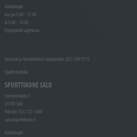
Aukioloajat
ma-pe 9.00 - 17.00
la 9.00 - 14.00
Pyhäpäivät suljettuna
Varaosat ja Huoltotöiden vastaanotto: (02) 748 9315
Sijainti kartalla
SPORTTIKONE SALO
Joensuunkatu 5
24100 Salo
Puhelin: (02) 721 1400
salo@sporttikone.fi
Aukioloajat