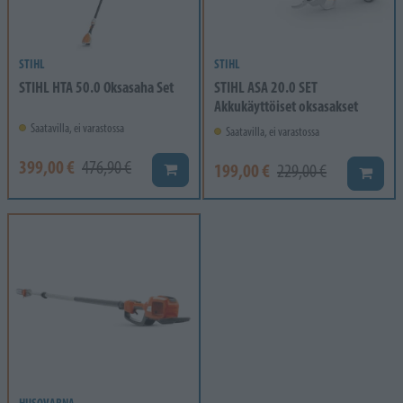
STIHL
STIHL
STIHL HTA 50.0 Oksasaha Set
STIHL ASA 20.0 SET
Akkukäyttöiset oksasakset
Saatavilla, ei varastossa
Saatavilla, ei varastossa
399,00 €
476,90 €
199,00 €
Lisää koriin
229,00 €
Lisää k
HUSQVARNA