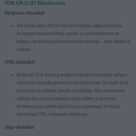
STIHL GTA 26 SET Akkuoksasaha
Husqvarna-oksasahat
Voit luottaa siihen, että työ tulee hyvin tehdyksi kaikissa tilanteissa.
Husqvarnan oksasahat kiihtyy nopeasti, ja sen käsitteleminen on
helppoa. Sen avulla pääset hyviin tuloksiin korkealla – ilman tikkaita tai
nosturia.
STIHL-oksasahat
Meiltä saat STIHL koneet ja tarvikkeet kätevästi tutustumalla rauhassa
verkossa tai ostamalla perinteisesti myymälästämme. Jos sinulle herää
kysymyksiä ota rohkeasti yhteyttä myymälöihin. Näin varmistamme
yhdessä, että saat juuri tarpeisiisi sopivan laitteen ja pystymme
tarvittaessa sinua laitteen käytöönotossa opastamaan. Tervetuloa
tutustumaan STIHL:n kattavaan valikoimaan.
Stiga-oksasahat