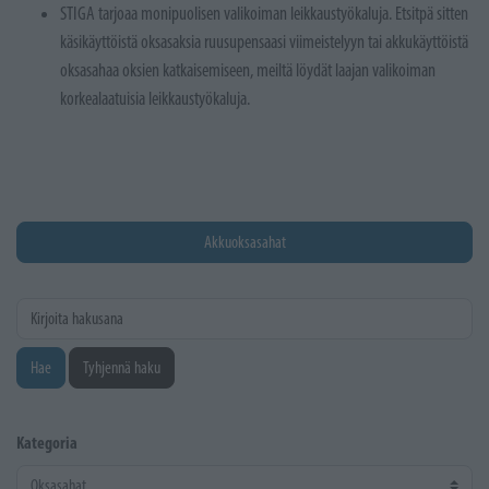
STIGA tarjoaa monipuolisen valikoiman leikkaustyökaluja. Etsitpä sitten
käsikäyttöistä oksasaksia ruusupensaasi viimeistelyyn tai akkukäyttöistä
oksasahaa oksien katkaisemiseen, meiltä löydät laajan valikoiman
korkealaatuisia leikkaustyökaluja.
Akkuoksasahat
Kirjoita hakusana
Hae
Tyhjennä haku
Kategoria