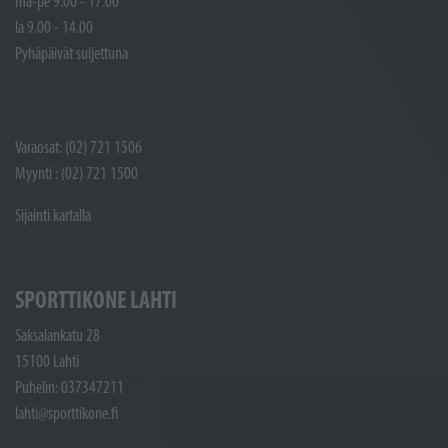
ma-pe 9.00 - 17.00
la 9.00 - 14.00
Pyhäpäivät suljettuna
Varaosat: (02) 721 1506
Myynti : (02) 721 1500
Sijainti kartalla
SPORTTIKONE LAHTI
Saksalankatu 28
15100 Lahti
Puhelin: 037347211
lahti@sporttikone.fi