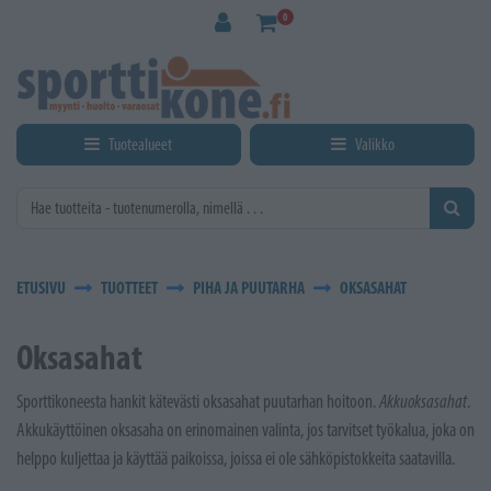
Siirry pääsisältöön
0
Tuotealueet
Valikko
ETUSIVU
TUOTTEET
PIHA JA PUUTARHA
OKSASAHAT
Oksasahat
Sporttikoneesta hankit kätevästi oksasahat puutarhan hoitoon.
Akkuoksasahat
.
Akkukäyttöinen oksasaha on erinomainen valinta, jos tarvitset työkalua, joka on
helppo kuljettaa ja käyttää paikoissa, joissa ei ole sähköpistokkeita saatavilla.