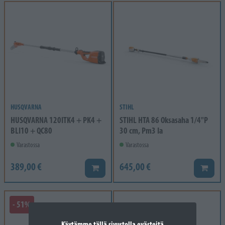
HUSQVARNA
STIHL
HUSQVARNA 120ITK4 + PK4 +
STIHL HTA 86 Oksasaha 1/4"P
BLI10 + QC80
30 cm, Pm3 Ia
Varastossa
Varastossa
389,00 €
645,00 €
Lisää koriin
Lisää k
- 51%
Käytämme tällä sivustolla evästeitä