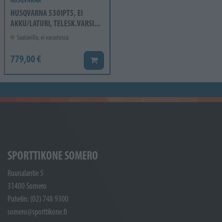
HUSQVARNA 530IPT5, EI
AKKU/LATURI, TELESK.VARSI...
Saatavilla, ei varastossa
779,00 €
Lisää koriin
SPORTTIKONE SOMERO
Ruunalantie 5
31400 Somero
Puhelin: (02) 748 9300
somero@sporttikone.fi