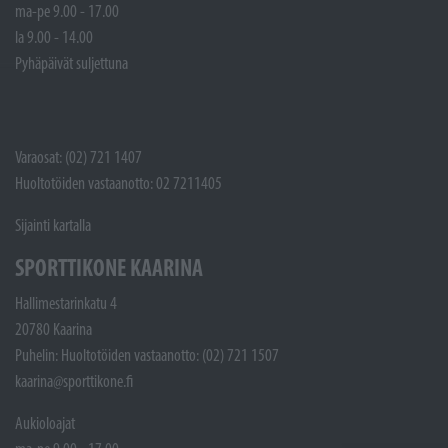
ma-pe 9.00 - 17.00
la 9.00 - 14.00
Pyhäpäivät suljettuna
Varaosat: (02) 721 1407
Huoltotöiden vastaanotto: 02 7211405
Sijainti kartalla
SPORTTIKONE KAARINA
Hallimestarinkatu 4
20780 Kaarina
Puhelin: Huoltotöiden vastaanotto: (02) 721 1507
kaarina@sporttikone.fi
Aukioloajat