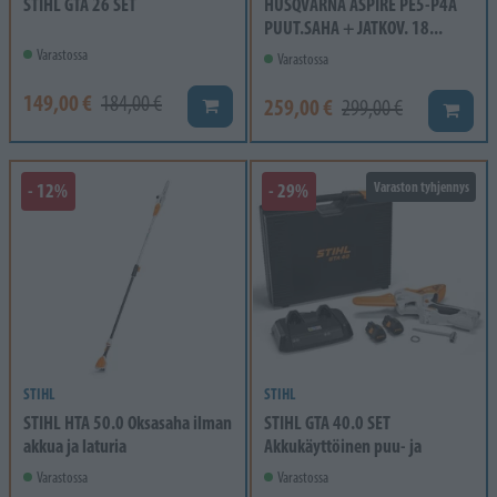
STIHL GTA 26 SET
HUSQVARNA ASPIRE PE5-P4A
PUUT.SAHA + JATKOV. 18...
Varastossa
Varastossa
149,00 €
184,00 €
259,00 €
Lisää koriin
299,00 €
Lisää k
- 12%
- 29%
Varaston tyhjennys
STIHL
STIHL
STIHL HTA 50.0 Oksasaha ilman
STIHL GTA 40.0 SET
akkua ja laturia
Akkukäyttöinen puu- ja
Varastossa
Varastossa