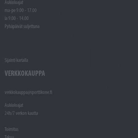
Aukioloajat
ma-pe 9.00 - 17.00
la 9.00 - 14.00
Pyhäpäivät suljettuna
Sijainti kartalla
VERKKOKAUPPA
verkkokauppa@sporttikone.fi
Aukioloajat
24h/7 verkon kautta
Toimitus
Takuu