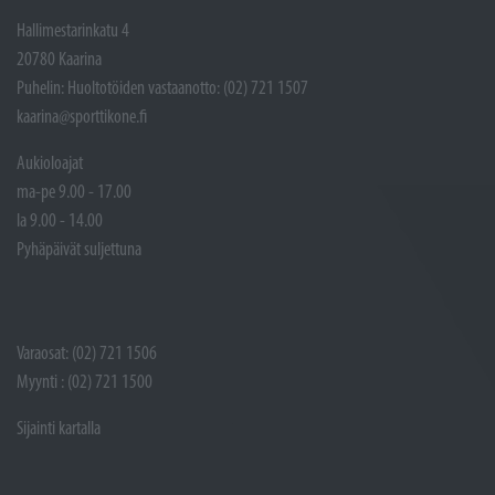
Hallimestarinkatu 4
20780 Kaarina
Puhelin: Huoltotöiden vastaanotto: (02) 721 1507
kaarina@sporttikone.fi
Aukioloajat
ma-pe 9.00 - 17.00
la 9.00 - 14.00
Pyhäpäivät suljettuna
Varaosat: (02) 721 1506
Myynti : (02) 721 1500
Sijainti kartalla