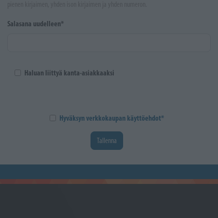
pienen kirjaimen, yhden ison kirjaimen ja yhden numeron.
Salasana uudelleen*
Haluan liittyä kanta-asiakkaaksi
Hyväksyn verkkokaupan käyttöehdot*
Tallenna