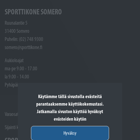
SPORTTIKONE SOMERO
Ruunalantie 5
31400 Somero
Puhelin: (02) 748 9300
somero@sporttikone.fi
Aukioloajat
ma-pe 9.00 - 17.00
la 9.00 - 14.00
Pyhäpäivät suljettuna
Käytämme tällä sivustolla evästeitä
parantaaksemme käyttökokemustasi.
Jatkamalla sivuston käyttöä hyväksyt
Varaosat ja Huoltotöiden vastaanotto: (02) 748 9315
evästeiden käytön
Sijainti kartalla
Hyväksy