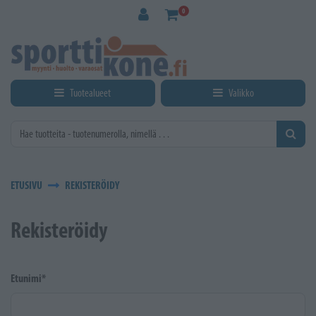
Siirry pääsisältöön
0
Tuotealueet
Valikko
ETUSIVU
REKISTERÖIDY
Rekisteröidy
Etunimi*