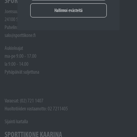
SPORTTIKONE SALO
Hallinnoi evästeitä
Joensuunkatu 5
24100 Salo
Puhelin: (02) 721 1400
salo@sporttikone.fi
Aukioloajat
ma-pe 9.00 - 17.00
la 9.00 - 14.00
Pyhäpäivät suljettuna
Varaosat: (02) 721 1407
Huoltotöiden vastaanotto: 02 7211405
Sijainti kartalla
SPORTTIKONE KAARINA