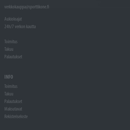
verkkokauppa@sporttikone.fi
Aukioloajat
24h/7 verkon kautta
Toimitus
Takuu
Palautukset
INFO
Toimitus
Takuu
Palautukset
Maksutavat
Rekisteriseloste