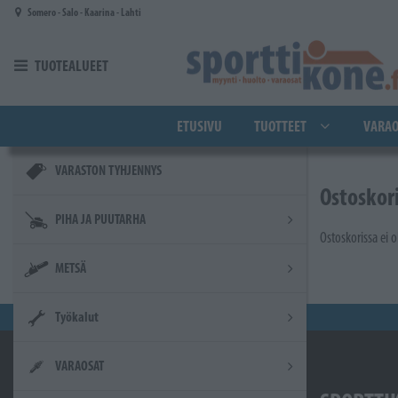
Siirry pääsisältöön
Somero - Salo - Kaarina - Lahti
TUOTEALUEET
ETUSIVU
TUOTTEET
VARAO
VARASTON TYHJENNYS
Ostoskor
PIHA JA PUUTARHA
Ostoskorissa ei o
METSÄ
Työkalut
VARAOSAT