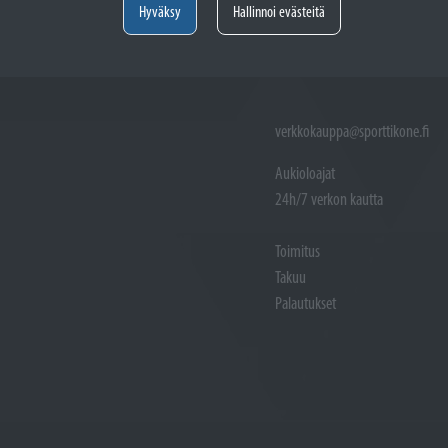
Hyväksy
Hallinnoi evästeitä
VERKKOKAUPPA
verkkokauppa@sporttikone.fi
Aukioloajat
24h/7 verkon kautta
Toimitus
Takuu
Palautukset