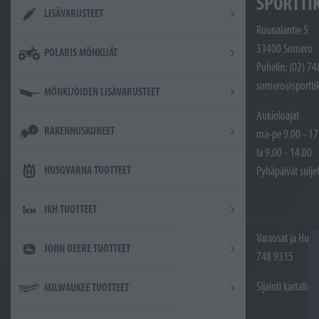
SPORTTI
LISÄVARUSTEET
Ruunalantie 5
31400 Somero
POLARIS MÖNKIJÄT
Puhelin: (02) 7
somero@sporttik
MÖNKIJÖIDEN LISÄVARUSTEET
Aukioloajat
RAKENNUSKONEET
ma-pe 9.00 - 17
la 9.00 - 14.00
HUSQVARNA TUOTTEET
Pyhäpäivät sulje
IKH TUOTTEET
Varaosat ja Huol
JOHN DEERE TUOTTEET
748 9315
Sijainti kartalla
MILWAUKEE TUOTTEET