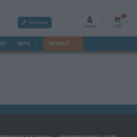
0
Varaa huolto
Avaa kirjautuminen
Avaa os
Kirjaudu
0,00 €
SET
YRITYS
MYYMÄLÄT