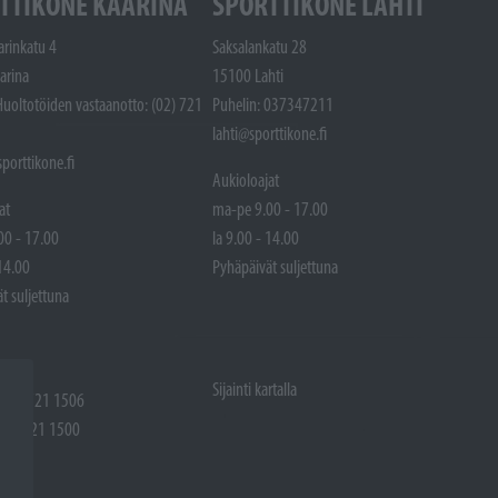
TTIKONE KAARINA
SPORTTIKONE LAHTI
arinkatu 4
Saksalankatu 28
arina
15100 Lahti
Huoltotöiden vastaanotto: (02) 721
Puhelin: 037347211
lahti@sporttikone.fi
porttikone.fi
Aukioloajat
at
ma-pe 9.00 - 17.00
00 - 17.00
la 9.00 - 14.00
 14.00
Pyhäpäivät suljettuna
t suljettuna
Sijainti kartalla
 (02) 721 1506
(02) 721 1500
rtalla