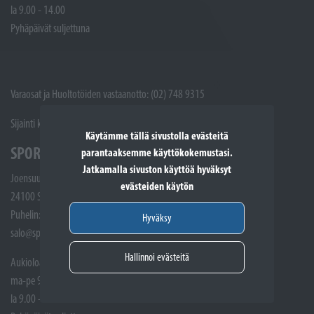
la 9.00 - 14.00
Pyhäpäivät suljettuna
Varaosat ja Huoltotöiden vastaanotto: (02) 748 9315
Sijainti kartalla
Käytämme tällä sivustolla evästeitä
SPORTTIKONE SALO
parantaaksemme käyttökokemustasi.
Jatkamalla sivuston käyttöä hyväksyt
Joensuunkatu 5
evästeiden käytön
24100 Salo
Puhelin: (02) 721 1400
Hyväksy
salo@sporttikone.fi
Hallinnoi evästeitä
Aukioloajat
ma-pe 9.00 - 17.00
la 9.00 - 14.00