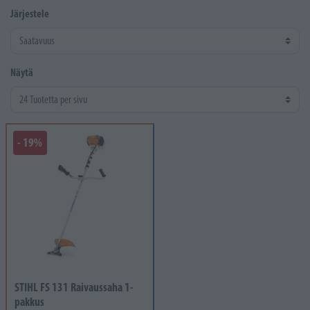
Järjestele
Näytä
- 19%
STIHL FS 131 Raivaussaha 1-
pakkus