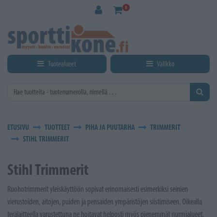
Siirry pääsisältöön
0
Tuotealueet
Valikko
ETUSIVU
TUOTTEET
PIHA JA PUUTARHA
TRIMMERIT
STIHL TRIMMERIT
Stihl Trimmerit
Ruohotrimmerit yleiskäyttöön sopivat erinomaisesti esimerkiksi seinien
vierustoiden, aitojen, puiden ja pensaiden ympäristöjen siistimiseen. Oikealla
terälaitteella varustettuna ne hoitavat helposti myös pienemmät nurmialueet.