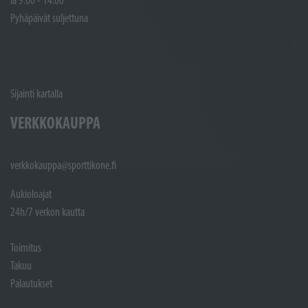
Pyhäpäivät suljettuna
Sijainti kartalla
VERKKOKAUPPA
verkkokauppa@sporttikone.fi
Aukioloajat
24h/7 verkon kautta
Toimitus
Takuu
Palautukset