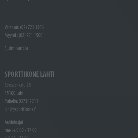
Varaosat: (02) 721 1506
Myynti : (02) 721 1500
Sijainti kartalla
SPORTTIKONE LAHTI
Saksalankatu 28
15100 Lahti
Puhelin: 037347211
lahti@sporttikone.fi
Aukioloajat
ma-pe 9.00 - 17.00
la 9.00 - 14.00