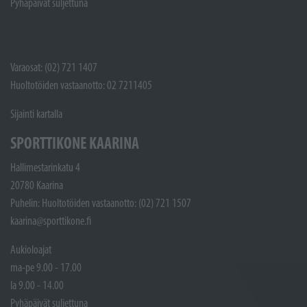
Pyhäpäivät suljettuna
Varaosat: (02) 721 1407
Huoltotöiden vastaanotto: 02 7211405
Sijainti kartalla
SPORTTIKONE KAARINA
Hallimestarinkatu 4
20780 Kaarina
Puhelin: Huoltotöiden vastaanotto: (02) 721 1507
kaarina@sporttikone.fi
Aukioloajat
ma-pe 9.00 - 17.00
la 9.00 - 14.00
Pyhäpäivät suljettuna