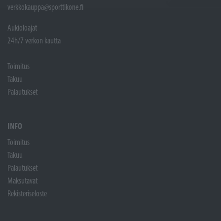
verkkokauppa@sporttikone.fi
Aukioloajat
24h/7 verkon kautta
Toimitus
Takuu
Palautukset
INFO
Toimitus
Takuu
Palautukset
Maksutavat
Rekisteriseloste