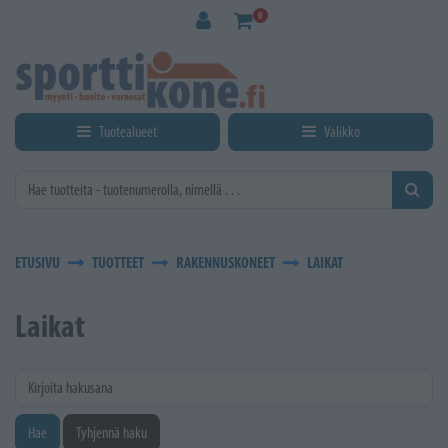
Siirry pääsisältöön
0
Tuotealueet
Valikko
ETUSIVU
TUOTTEET
RAKENNUSKONEET
LAIKAT
Laikat
Kirjoita hakusana
Hae
Tyhjennä haku