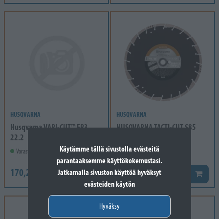
HUSQVARNA
HUSQVARNA
Husqvarna VARI-CUT™ FR3
HUSQVARNA TACTI-CUT S85
22.2
400 10 25.4/20
Käytämme tällä sivustolla evästeitä
Varastossa
Varastossa
parantaaksemme käyttökokemustasi.
170,20 €
292,30 €
Jatkamalla sivuston käyttöä hyväksyt
Lisää koriin
Lisää k
evästeiden käytön
Hyväksy