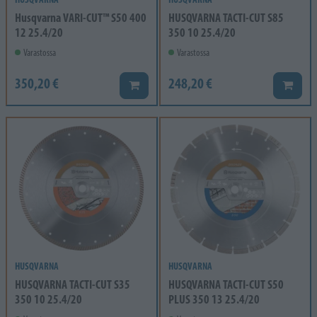
Husqvarna VARI-CUT™ S50 400
HUSQVARNA TACTI-CUT S85
12 25.4/20
350 10 25.4/20
Varastossa
Varastossa
350,20 €
248,20 €
Lisää koriin
Lisää k
HUSQVARNA
HUSQVARNA
HUSQVARNA TACTI-CUT S35
HUSQVARNA TACTI-CUT S50
350 10 25.4/20
PLUS 350 13 25.4/20