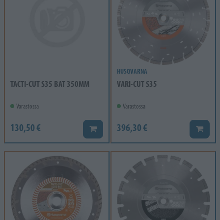
HUSQVARNA
TACTI-CUT S35 BAT 350MM
VARI-CUT S35
Varastossa
Varastossa
130,50 €
396,30 €
Lisää koriin
Lisää k