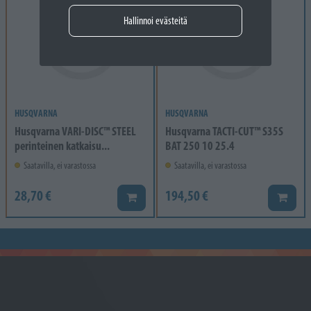
Hallinnoi evästeitä
HUSQVARNA
HUSQVARNA
Husqvarna VARI-DISC™ STEEL
Husqvarna TACTI-CUT™ S35S
perinteinen katkaisu...
BAT 250 10 25.4
Saatavilla, ei varastossa
Saatavilla, ei varastossa
28,70 €
194,50 €
Lisää koriin
Lisää k