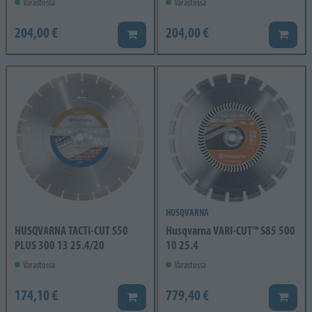
Varastossa
Varastossa
204,00 €
204,00 €
Lisää koriin
Lisää k
HUSQVARNA
HUSQVARNA TACTI-CUT S50
Husqvarna VARI-CUT™ S85 500
PLUS 300 13 25.4/20
10 25.4
Varastossa
Varastossa
174,10 €
779,40 €
Lisää koriin
Lisää k