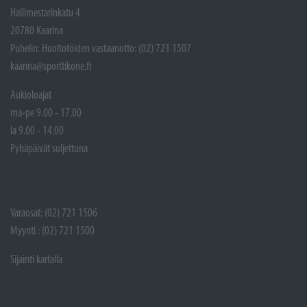
Hallimestarinkatu 4
20780 Kaarina
Puhelin: Huoltotöiden vastaanotto: (02) 721 1507
kaarina@sporttikone.fi
Aukioloajat
ma-pe 9.00 - 17.00
la 9.00 - 14.00
Pyhäpäivät suljettuna
Varaosat: (02) 721 1506
Myynti : (02) 721 1500
Sijainti kartalla