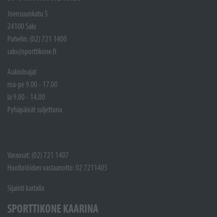
Joensuunkatu 5
24100 Salo
Puhelin: (02) 721 1400
salo@sporttikone.fi
Aukioloajat
ma-pe 9.00 - 17.00
la 9.00 - 14.00
Pyhäpäivät suljettuna
Varaosat: (02) 721 1407
Huoltotöiden vastaanotto: 02 7211405
Sijainti kartalla
SPORTTIKONE KAARINA