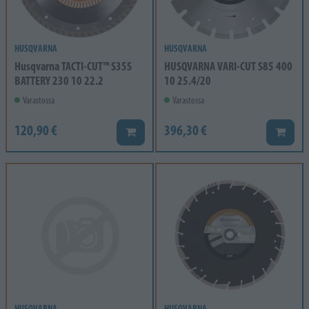
HUSQVARNA
HUSQVARNA
Husqvarna TACTI-CUT™ S35S
HUSQVARNA VARI-CUT S85 400
BATTERY 230 10 22.2
10 25.4/20
Varastossa
Varastossa
120,90 €
396,30 €
Lisää koriin
Lisää k
HUSQVARNA
HUSQVARNA