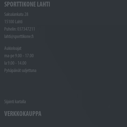
SPORTTIKONE LAHTI
Saksalankatu 28
15100 Lahti
Puhelin: 037347211
lahti@sporttikone.fi
Aukioloajat
ma-pe 9.00 - 17.00
la 9.00 - 14.00
Pyhäpäivät suljettuna
Sijainti kartalla
VERKKOKAUPPA