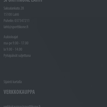
Saksalankatu 28
15100 Lahti
Puhelin: 037347211
lahti@sporttikone.fi
Aukioloajat
ma-pe 9.00 - 17.00
la 9.00 - 14.00
Pyhäpäivät suljettuna
Sijainti kartalla
VERKKOKAUPPA
verkkokauppa@sporttikone.fi