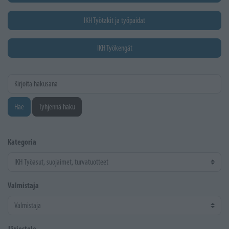
IKH Työtakit ja työpaidat
IKH Työkengät
Kirjoita hakusana
Hae
Tyhjennä haku
Kategoria
Valmistaja
Järjestele