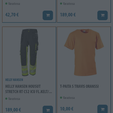
Varastossa
Varastossa
42,70 €
189,00 €
Lisää koriin
Lisää k
HELLY HANSEN
HELLY HANSEN HOUSUT
T-PAITA S TRAVIS ORANSSI
STRETCH RT C52 ICU FL.KELT/...
Varastossa
Varastossa
10,00 €
189,00 €
Lisää k
Lisää koriin