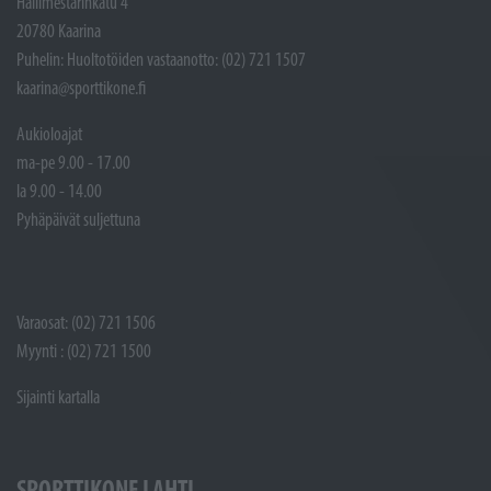
Hallimestarinkatu 4
20780 Kaarina
Puhelin: Huoltotöiden vastaanotto: (02) 721 1507
kaarina@sporttikone.fi
Aukioloajat
ma-pe 9.00 - 17.00
la 9.00 - 14.00
Pyhäpäivät suljettuna
Varaosat: (02) 721 1506
Myynti : (02) 721 1500
Sijainti kartalla
SPORTTIKONE LAHTI