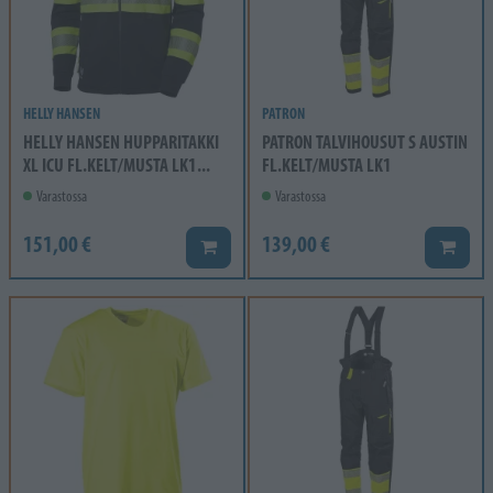
HELLY HANSEN
PATRON
HELLY HANSEN HUPPARITAKKI
PATRON TALVIHOUSUT S AUSTIN
XL ICU FL.KELT/MUSTA LK1...
FL.KELT/MUSTA LK1
Varastossa
Varastossa
151,00 €
139,00 €
Lisää koriin
Lisää k