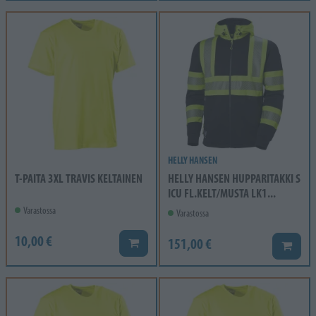
HELLY HANSEN
T-PAITA 3XL TRAVIS KELTAINEN
HELLY HANSEN HUPPARITAKKI S
ICU FL.KELT/MUSTA LK1...
Varastossa
Varastossa
10,00 €
151,00 €
Lisää koriin
Lisää k