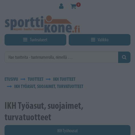
Siirry pääsisältöön
0
Tuotealueet
Valikko
ETUSIVU
TUOTTEET
IKH TUOTTEET
IKH TYÖASUT, SUOJAIMET, TURVATUOTTEET
IKH Työasut, suojaimet,
turvatuotteet
IKH Työhousut