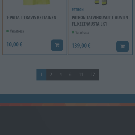
PATRON
T-PAITA L TRAVIS KELTAINEN
PATRON TALVIHOUSUT L AUSTIN
FL.KELT/MUSTA LK1
Varastossa
Varastossa
10,00 €
139,00 €
Lisää koriin
Lisää k
1
2
4
6
11
12