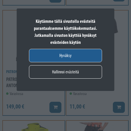
Käytämme tällä sivustolla evästeitä
parantaaksemme käyttökokemustasi.
Jatkamalla sivuston käyttöä hyväksyt
evästeiden käytön
Hyväksy
Hallinnoi evästeitä
PATRON
PATRON
PATRON HUOMIOTALVITAKKI XL
PATRON T-PAITA 2XL VETY
ANTON ORANS/MUSTA LK2
MUSTA
Varastossa
Varastossa
149,00 €
11,00 €
Lisää koriin
Lisää k