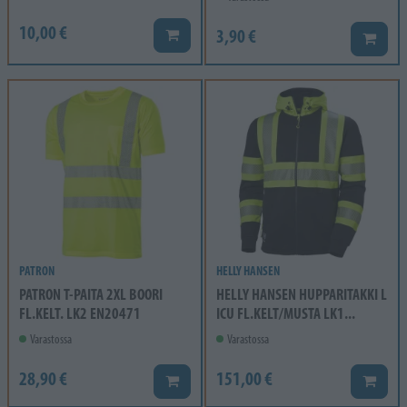
10,00 €
3,90 €
Lisää koriin
Lisää k
PATRON
HELLY HANSEN
PATRON T-PAITA 2XL BOORI
HELLY HANSEN HUPPARITAKKI L
FL.KELT. LK2 EN20471
ICU FL.KELT/MUSTA LK1...
Varastossa
Varastossa
28,90 €
151,00 €
Lisää koriin
Lisää k