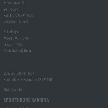
Joensuunkatu 5
24100 Salo
Puhelin: (02) 721 1400
salo@sporttikone.fi
Aukioloajat
ma-pe 9.00 - 17.00
la 9.00 - 14.00
Pyhäpäivät suljettuna
Varaosat: (02) 721 1407
Huoltotöiden vastaanotto: 02 7211405
Sijainti kartalla
SPORTTIKONE KAARINA