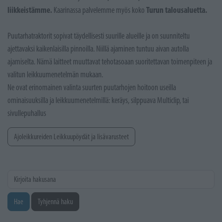
liikkeistämme.
Turun talousaluetta.
Kaarinassa palvelemme myös koko
Puutarhatraktorit sopivat täydellisesti suurille alueille ja on suunniteltu
ajettavaksi kaikenlaisilla pinnoilla. Niillä ajaminen tuntuu aivan autolla
ajamiselta. Nämä laitteet muuttavat tehotasoaan suoritettavan toimenpiteen ja
valitun leikkuumenetelmän mukaan.
Ne ovat erinomainen valinta suurten puutarhojen hoitoon useilla
ominaisuuksilla ja leikkuumenetelmillä: keräys, silppuava Multiclip, tai
sivullepuhallus
Ajoleikkureiden Leikkuupöydät ja lisävarusteet
Kirjoita hakusana
Hae
Tyhjennä haku