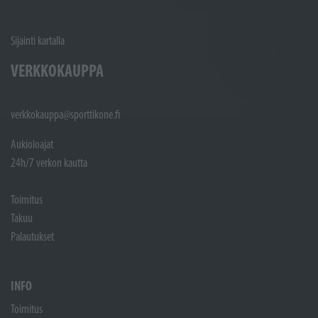
Sijainti kartalla
VERKKOKAUPPA
verkkokauppa@sporttikone.fi
Aukioloajat
24h/7 verkon kautta
Toimitus
Takuu
Palautukset
INFO
Toimitus