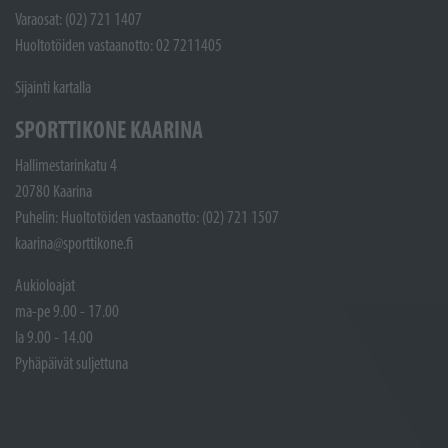
Varaosat: (02) 721 1407
Huoltotöiden vastaanotto: 02 7211405
Sijainti kartalla
SPORTTIKONE KAARINA
Hallimestarinkatu 4
20780 Kaarina
Puhelin: Huoltotöiden vastaanotto: (02) 721 1507
kaarina@sporttikone.fi
Aukioloajat
ma-pe 9.00 - 17.00
la 9.00 - 14.00
Pyhäpäivät suljettuna