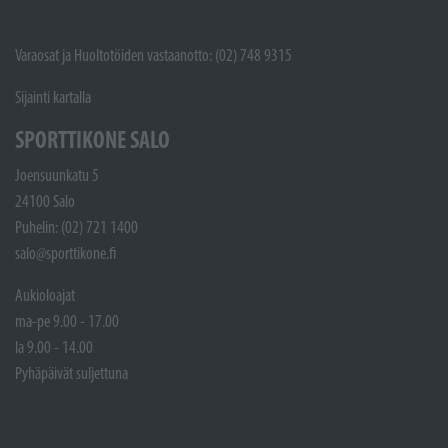
Varaosat ja Huoltotöiden vastaanotto: (02) 748 9315
Sijainti kartalla
SPORTTIKONE SALO
Joensuunkatu 5
24100 Salo
Puhelin: (02) 721 1400
salo@sporttikone.fi
Aukioloajat
ma-pe 9.00 - 17.00
la 9.00 - 14.00
Pyhäpäivät suljettuna