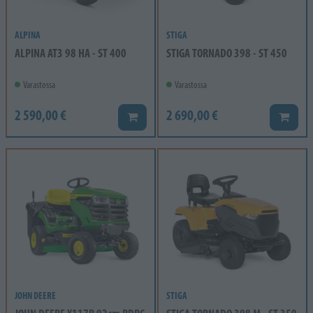
ALPINA
STIGA
ALPINA AT3 98 HA - ST 400
STIGA TORNADO 398 - ST 450
Varastossa
Varastossa
2 590,00 €
2 690,00 €
Lisää koriin
Lisää k
JOHN DEERE
STIGA