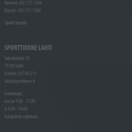
Varaosat: (02) 721 1506
Myynti : (02) 721 1500
Sijainti kartalla
SPORTTIKONE LAHTI
Saksalankatu 28
15100 Lahti
Puhelin: 037347211
lahti@sporttikone.fi
Aukioloajat
ma-pe 9.00 - 17.00
la 9.00 - 14.00
Pyhäpäivät suljettuna