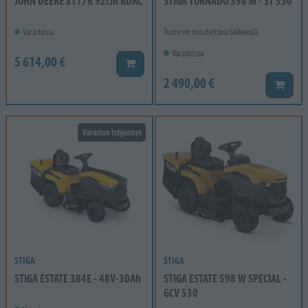
JOHN DEERE X117R 92cm RDRC
STIGA TORNADO 398 M - ST 350
Varastossa
Tuote on noudettava liikkeestä.
Varastossa
5 614,00 €
Lisää koriin
2 490,00 €
Lisää k
Varaston tyhjennys
STIGA
STIGA
STIGA ESTATE 384E - 48V-30Ah
STIGA ESTATE 598 W SPECIAL -
GCV 530