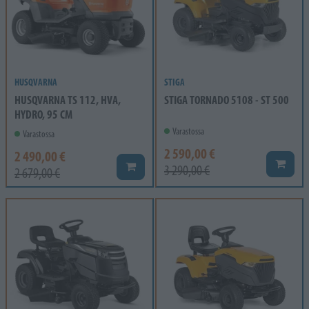
HUSQVARNA
STIGA
HUSQVARNA TS 112, HVA,
STIGA TORNADO 5108 - ST 500
HYDRO, 95 CM
Varastossa
Varastossa
2 590,00 €
2 490,00 €
Lisää k
Lisää koriin
3 290,00 €
2 679,00 €