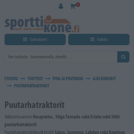
Siirry pääsisältöön
0
Tuotealueet
Valikko
ETUSIVU
TUOTTEET
PIHA JA PUUTARHA
AJOLEIKKURIT
PUUTARHATRAKTORIT
Puutarhatraktorit
Husqvarna , Stiga Tornado sekä Estate sekä Stihl
Valikoimissamme
puutarhatraktorit
t
Salon, Someron, Lahden sekä Kaarinan
Puutarhatraktorileikkuri
löydät