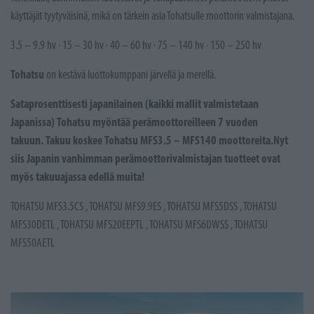
käyttäjät tyytyväisinä, mikä on tärkein asia Tohatsulle moottorin valmistajana.
3.5 – 9.9 hv · 15 – 30 hv · 40 – 60 hv · 75 – 140 hv · 150 – 250 hv
Tohatsu
on kestävä luottokumppani järvellä ja merellä.
Sataprosenttisesti japanilainen (kaikki mallit valmistetaan
Japanissa) Tohatsu myöntää perämoottoreilleen 7 vuoden
takuun. Takuu koskee Tohatsu MFS3.5 – MFS140 moottoreita.Nyt
siis Japanin vanhimman perämoottorivalmistajan tuotteet ovat
myös takuuajassa edellä muita!
TOHATSU MFS3.5CS , TOHATSU MFS9.9ES , TOHATSU MFS5DSS , TOHATSU
MFS30DETL , TOHATSU MFS20EEPTL , TOHATSU MFS6DWSS , TOHATSU
MFS50AETL