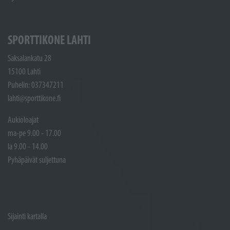
SPORTTIKONE LAHTI
Saksalankatu 28
15100 Lahti
Puhelin: 037347211
lahti@sporttikone.fi
Aukioloajat
ma-pe 9.00 - 17.00
la 9.00 - 14.00
Pyhäpäivät suljettuna
Sijainti kartalla