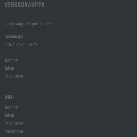
VERKKOKAUPPA
verkkokauppa@sporttikone.fi
Aukioloajat
24h/7 verkon kautta
Toimitus
Takuu
Palautukset
INFO
Toimitus
Takuu
Palautukset
Maksutavat