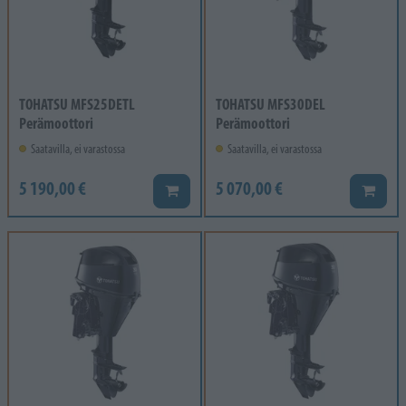
TOHATSU MFS25DETL
TOHATSU MFS30DEL
Perämoottori
Perämoottori
Saatavilla, ei varastossa
Saatavilla, ei varastossa
5 190,00 €
5 070,00 €
Lisää koriin
Lisää k