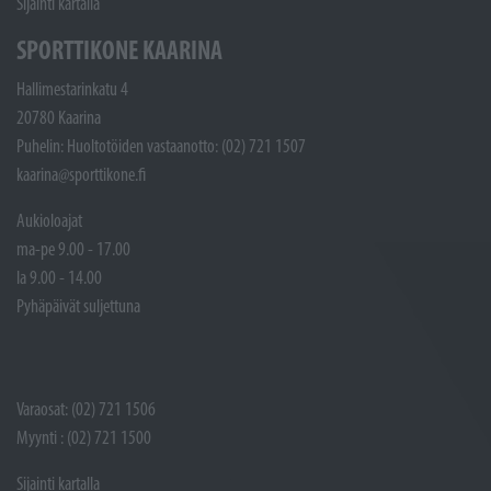
Sijainti kartalla
SPORTTIKONE KAARINA
Hallimestarinkatu 4
20780 Kaarina
Puhelin: Huoltotöiden vastaanotto: (02) 721 1507
kaarina@sporttikone.fi
Aukioloajat
ma-pe 9.00 - 17.00
la 9.00 - 14.00
Pyhäpäivät suljettuna
Varaosat: (02) 721 1506
Myynti : (02) 721 1500
Sijainti kartalla