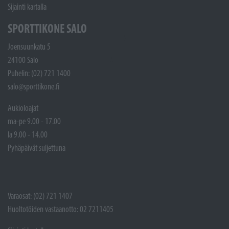
Sijainti kartalla
SPORTTIKONE SALO
Joensuunkatu 5
24100 Salo
Puhelin: (02) 721 1400
salo@sporttikone.fi
Aukioloajat
ma-pe 9.00 - 17.00
la 9.00 - 14.00
Pyhäpäivät suljettuna
Varaosat: (02) 721 1407
Huoltotöiden vastaanotto: 02 7211405