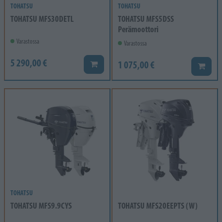
TOHATSU
TOHATSU
TOHATSU MFS30DETL
TOHATSU MFS5DSS
Perämoottori
Varastossa
Varastossa
5 290,00 €
1 075,00 €
Lisää koriin
Lisää k
TOHATSU
TOHATSU MFS9.9CYS
TOHATSU MFS20EEPTS (W)