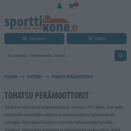
Siirry pääsisältöön
0
Tuotealueet
Valikko
ETUSIVU
TUOTTEET
TOHATSU PERÄMOOTTORIT
TOHATSU PERÄMOOTTORIT
Tohatsu on valmistanut perämoottoreita jo vuodesta 1956 alkaen. Alun perin
moottoreita rakennettiin vaativissa avomeriolosuhteissa työskenteleville
kalastajille. Tänä päivänä Tohatsu on tunnettu vahvasta kehitystyöstään.
Tehokkaat, äärimmäisen luotettavat ja vähäpäästöiset perämoottorit pitävät