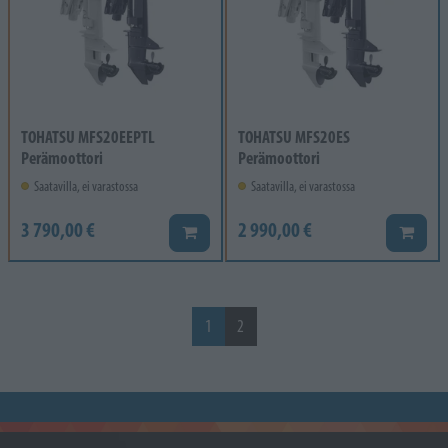
TOHATSU MFS20EEPTL
TOHATSU MFS20ES
Perämoottori
Perämoottori
Saatavilla, ei varastossa
Saatavilla, ei varastossa
3 790,00 €
2 990,00 €
Lisää koriin
Lisää k
1
2