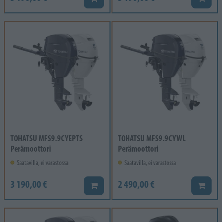
TOHATSU MFS9.9CYEPTS
TOHATSU MFS9.9CYWL
Perämoottori
Perämoottori
Saatavilla, ei varastossa
Saatavilla, ei varastossa
3 190,00 €
2 490,00 €
Lisää koriin
Lisää k