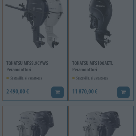
TOHATSU MFS9.9CYWS
TOHATSU MFS100AETL
Perämoottori
Perämoottori
Saatavilla, ei varastossa
Saatavilla, ei varastossa
2 490,00 €
11 870,00 €
Lisää koriin
Lisää k