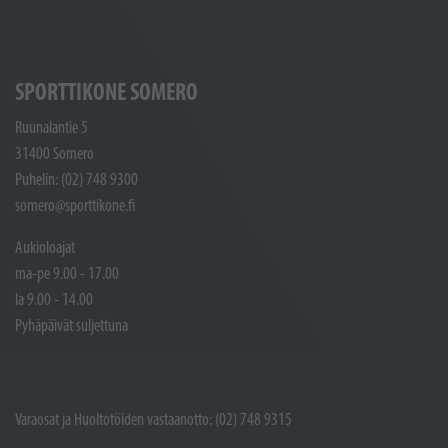
SPORTTIKONE SOMERO
Ruunalantie 5
31400 Somero
Puhelin: (02) 748 9300
somero@sporttikone.fi
Aukioloajat
ma-pe 9.00 - 17.00
la 9.00 - 14.00
Pyhäpäivät suljettuna
Varaosat ja Huoltotöiden vastaanotto: (02) 748 9315