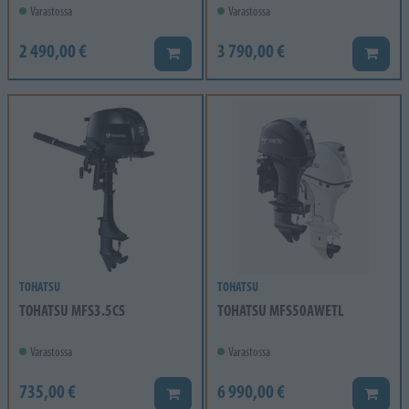
Varastossa
Varastossa
2 490,00 €
3 790,00 €
Lisää koriin
Lisää k
TOHATSU
TOHATSU
TOHATSU MFS3.5CS
TOHATSU MFS50AWETL
Varastossa
Varastossa
735,00 €
6 990,00 €
Lisää koriin
Lisää k