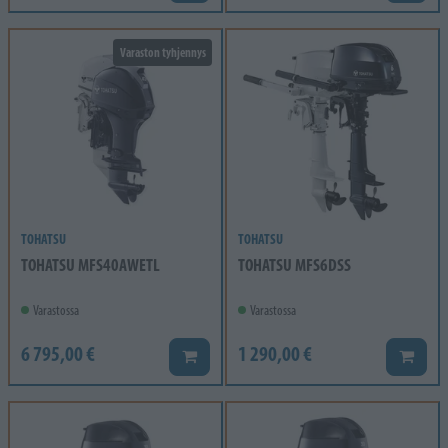
Varaston tyhjennys
TOHATSU
TOHATSU
TOHATSU MFS40AWETL
TOHATSU MFS6DSS
Varastossa
Varastossa
6 795,00 €
1 290,00 €
Lisää koriin
Lisää k