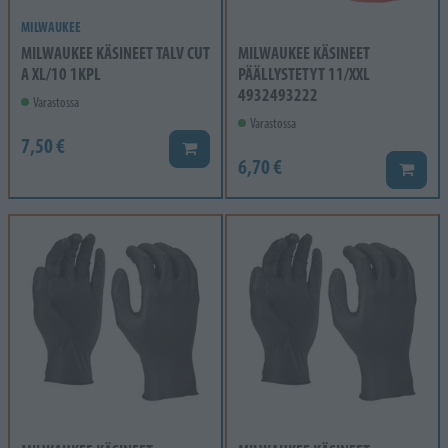
MILWAUKEE
MILWAUKEE KÄSINEET TALV CUT
MILWAUKEE KÄSINEET
A XL/10 1KPL
PÄÄLLYSTETYT 11/XXL
4932493222
Varastossa
Varastossa
7,50 €
Lisää koriin
6,70 €
Lisää k