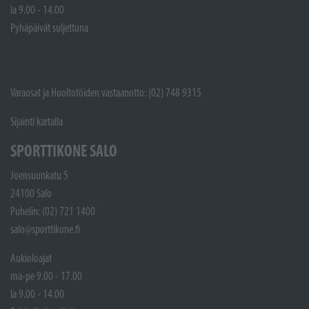
la 9.00 - 14.00
Pyhäpäivät suljettuna
Varaosat ja Huoltotöiden vastaanotto: (02) 748 9315
Sijainti kartalla
SPORTTIKONE SALO
Joensuunkatu 5
24100 Salo
Puhelin: (02) 721 1400
salo@sporttikone.fi
Aukioloajat
ma-pe 9.00 - 17.00
la 9.00 - 14.00