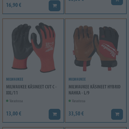
16,90 €
Lisää koriin
MILWAUKEE
MILWAUKEE
MILWAUKEE KÄSINEET CUT C -
MILWAUKEE KÄSINEET HYBRID
XXL/11
NAHKA - L/9
Varastossa
Varastossa
13,00 €
33,50 €
Lisää koriin
Lisää k