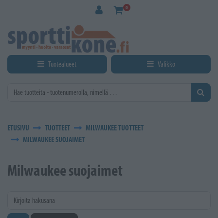
Siirry pääsisältöön
0
Tuotealueet
Valikko
ETUSIVU
TUOTTEET
MILWAUKEE TUOTTEET
MILWAUKEE SUOJAIMET
Milwaukee suojaimet
Kirjoita hakusana