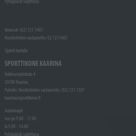
Pyhäpäivät suljettuna
Varaosat: (02) 721 1407
Huoltotöiden vastaanotto: 02 7211405
Sijainti kartalla
SPORTTIKONE KAARINA
Hallimestarinkatu 4
20780 Kaarina
Puhelin: Huoltotöiden vastaanotto: (02) 721 1507
kaarina@sporttikone.fi
Aukioloajat
ma-pe 9.00 - 17.00
la 9.00 - 14.00
Pyhäpäivät suljettuna