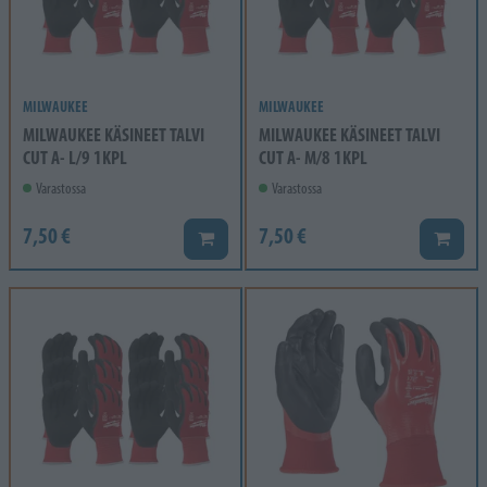
MILWAUKEE
MILWAUKEE
MILWAUKEE KÄSINEET TALVI
MILWAUKEE KÄSINEET TALVI
CUT A- L/9 1KPL
CUT A- M/8 1KPL
Varastossa
Varastossa
7,50 €
7,50 €
Lisää koriin
Lisää k