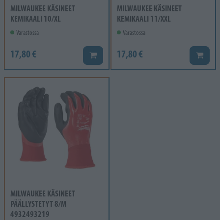
MILWAUKEE KÄSINEET
MILWAUKEE KÄSINEET
KEMIKAALI 10/XL
KEMIKAALI 11/XXL
Varastossa
Varastossa
17,80 €
17,80 €
Lisää koriin
Lisää k
MILWAUKEE KÄSINEET
PÄÄLLYSTETYT 8/M
4932493219