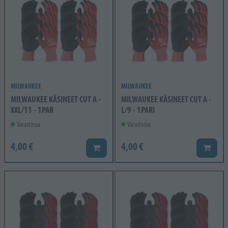
MILWAUKEE
MILWAUKEE
MILWAUKEE KÄSINEET CUT A -
MILWAUKEE KÄSINEET CUT A -
XXL/11 - 1PAR
L/9 - 1PARI
Varastossa
Varastossa
4,00 €
4,00 €
Lisää koriin
Lisää k