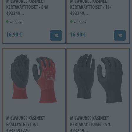
MILWAUKEE KÄSINEET
MILWAUKEE KÄSINEET
KERTAKÄYTTÖISET - 8/M
KERTAKÄYTTÖISET - 11/
493249...
493249...
Varastossa
Varastossa
16,90 €
16,90 €
Lisää koriin
Lisää k
MILWAUKEE KÄSINEET
MILWAUKEE KÄSINEET
PÄÄLLYSTETYT 9/L
KERTAKÄYTTÖISET - 9/L
4932493220
493249...