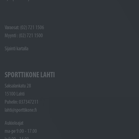
Varaosat: (02) 721 1506
Myynti : (02) 721 1500
Sijainti kartalla
SPORTTIKONE LAHTI
Saksalankatu 28
15100 Lahti
Puhelin: 037347211
lahti@sporttikone.fi
Aukioloajat
ma-pe 9.00 - 17.00
la 9.00 - 14.00