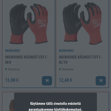
MILWAUKEE
MILWAUKEE
MILWAUKEE KÄSINEET CUT C -
MILWAUKEE KÄSINEET CUT C -
M/8
XL/10
Varastossa
Varastossa
13,00 €
12,60 €
Lisää koriin
Lisää k
Käytämme tällä sivustolla evästeitä
parantaaksemme käyttökokemustasi.