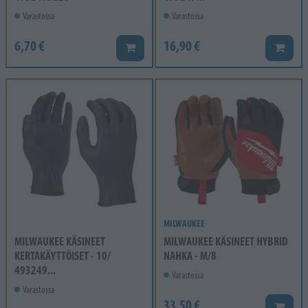
Varastossa
Varastossa
6,70 €
16,90 €
Lisää koriin
Lisää k
MILWAUKEE
MILWAUKEE KÄSINEET
MILWAUKEE KÄSINEET HYBRID
KERTAKÄYTTÖISET - 10/
NAHKA - M/8
493249...
Varastossa
Varastossa
33,50 €
Lisää k