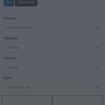
Hae
Tyhjennä haku
Kategoria
Valmistaja
Järjestele
Näytä