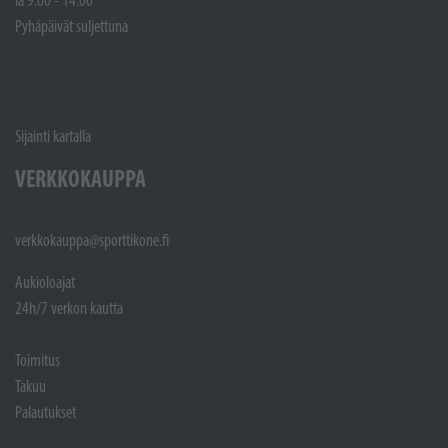
Pyhäpäivät suljettuna
Sijainti kartalla
VERKKOKAUPPA
verkkokauppa@sporttikone.fi
Aukioloajat
24h/7 verkon kautta
Toimitus
Takuu
Palautukset