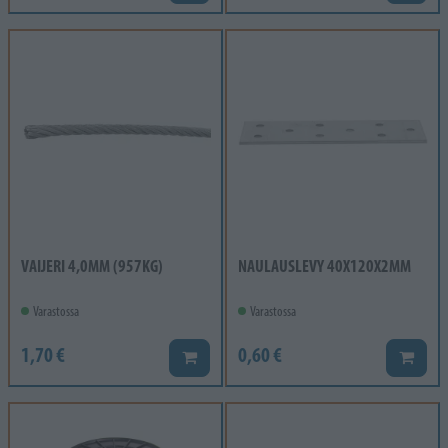
VAIJERI 4,0MM (957KG)
NAULAUSLEVY 40X120X2MM
Varastossa
Varastossa
1,70 €
0,60 €
Lisää koriin
Lisää k