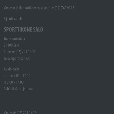
Varaosat ja Huoltotöiden vastaanotto: (02) 748 9315
Sijainti kartalla
SPORTTIKONE SALO
Joensuunkatu 5
24100 Salo
Puhelin: (02) 721 1400
salo@sporttikone.fi
Aukioloajat
ma-pe 9.00 - 17.00
la 9.00 - 14.00
Pyhäpäivät suljettuna
Varaosat: (02) 721 1407