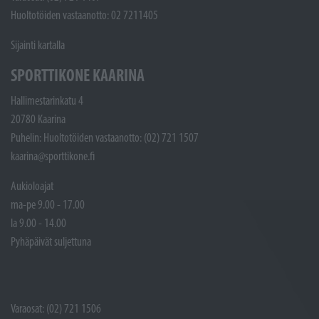
Huoltotöiden vastaanotto: 02 7211405
Sijainti kartalla
SPORTTIKONE KAARINA
Hallimestarinkatu 4
20780 Kaarina
Puhelin: Huoltotöiden vastaanotto: (02) 721 1507
kaarina@sporttikone.fi
Aukioloajat
ma-pe 9.00 - 17.00
la 9.00 - 14.00
Pyhäpäivät suljettuna
Varaosat: (02) 721 1506