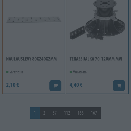
NAULAUSLEVY 80X240X2MM
TERASSIJALKA 70-120MM MVI
Varastossa
Varastossa
2,10 €
4,40 €
Lisää koriin
Lisää k
1
2
57
112
166
167