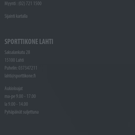
Myynti : (02) 721 1500
Sijainti kartalla
SPORTTIKONE LAHTI
Saksalankatu 28
15100 Lahti
Puhelin: 037347211
lahti@sporttikone.fi
Aukioloajat
ma-pe 9.00 - 17.00
la 9.00 - 14.00
Pyhäpäivät suljettuna