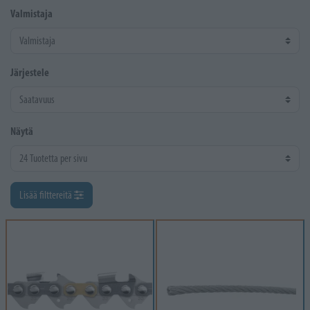
Valmistaja
Järjestele
Näytä
Lisää filttereitä