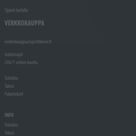
Sijainti kartalla
VERKKOKAUPPA
verkkokauppa@sporttikone.fi
Aukioloajat
24h/7 verkon kautta
Toimitus
Takuu
Palautukset
INFO
Toimitus
Takuu