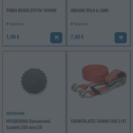
PIIKKI REIKÄLEVYYN 100MM
OREGON VIILA 6,3MM
Varastossa
Varastossa
1,90 €
7,00 €
Lisää koriin
Lisää k
HUSQVARNA
HUSQVARNA Raivausterä
SIDONTALAITE 50MM/10M 2/4T
Scarlett 200 mm/20