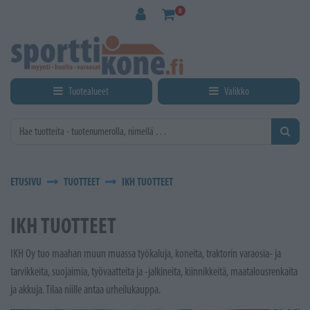
Siirry pääsisältöön
0
Tuotealueet
Valikko
ETUSIVU
TUOTTEET
IKH TUOTTEET
IKH TUOTTEET
IKH Oy tuo maahan muun muassa työkaluja, koneita, traktorin varaosia- ja
tarvikkeita, suojaimia, työvaatteita ja -jalkineita, kiinnikkeitä, maatalousrenkaita
ja akkuja. Tilaa niille antaa urheilukauppa.