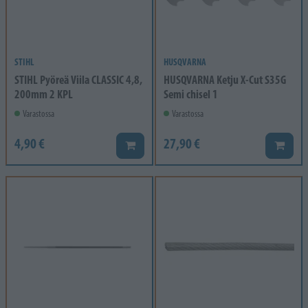
STIHL
HUSQVARNA
STIHL Pyöreä Viila CLASSIC 4,8,
HUSQVARNA Ketju X-Cut S35G
200mm 2 KPL
Semi chisel 1
Varastossa
Varastossa
4,90 €
27,90 €
Lisää koriin
Lisää k