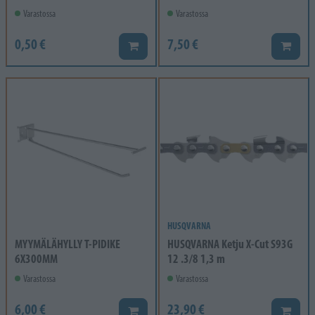
Varastossa
Varastossa
0,50 €
7,50 €
Lisää koriin
Lisää k
HUSQVARNA
MYYMÄLÄHYLLY T-PIDIKE
HUSQVARNA Ketju X-Cut S93G
6X300MM
12 .3/8 1,3 m
Varastossa
Varastossa
6,00 €
23,90 €
Lisää koriin
Lisää k