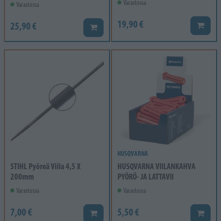
Varastossa
Varastossa
19,90 €
25,90 €
Lisää k
Lisää koriin
HUSQVARNA
STIHL Pyöreä Viila 4,5 X
HUSQVARNA VIILANKAHVA
200mm
PYÖRÖ- JA LATTAVII
Varastossa
Varastossa
7,00 €
5,50 €
Lisää koriin
Lisää k