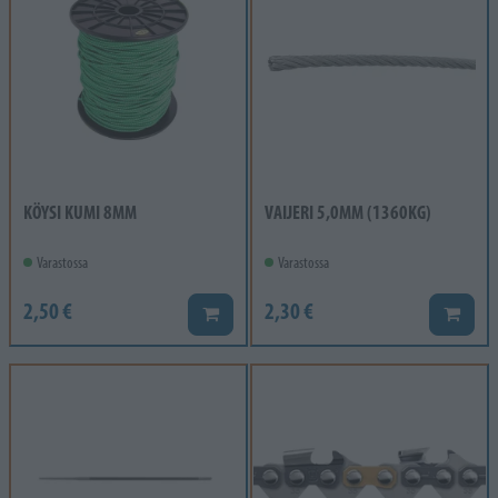
KÖYSI KUMI 8MM
VAIJERI 5,0MM (1360KG)
Varastossa
Varastossa
2,50 €
2,30 €
Lisää koriin
Lisää k