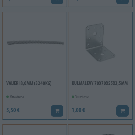
VAIJERI 8,0MM (3240KG)
KULMALEVY 70X70X55X2,5MM
Varastossa
Varastossa
5,50 €
1,00 €
Lisää koriin
Lisää k