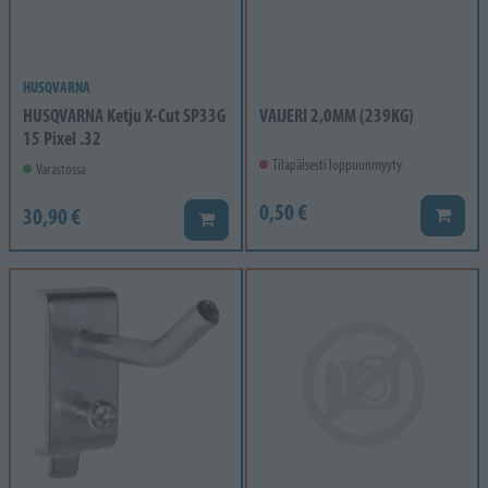
HUSQVARNA
HUSQVARNA Ketju X-Cut SP33G
VAIJERI 2,0MM (239KG)
15 Pixel .32
Tilapäisesti loppuunmyyty
Varastossa
0,50 €
30,90 €
Lisää k
Lisää koriin