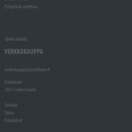
Pyhäpäivät suljettuna
Sijainti kartalla
VERKKOKAUPPA
verkkokauppa@sporttikone.fi
Aukioloajat
24h/7 verkon kautta
Toimitus
Takuu
Palautukset