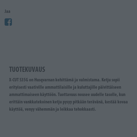
Jaa
TUOTEKUVAUS
X-CUT S35G on Husqvarnan kehittämä ja valmistama. Ketju sopii
erityisesti vaativille ammattilaisille ja kuluttajille päivittäiseen
ammattimaiseen käyttöön. Tuottavuus nousee uudelle tasolle, kun
erittäin vankkatekoinen ketju pysyy pitkään terävänä, kestää kovaa
käyttöä, venyy vähemmän ja leikkaa tehokkaasti.