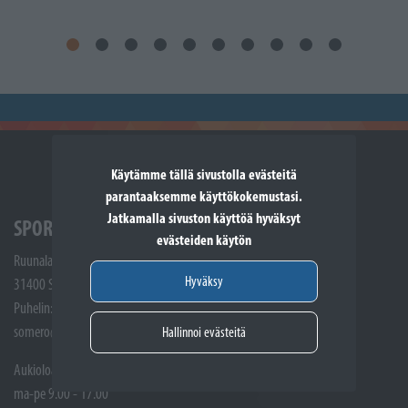
Käytämme tällä sivustolla evästeitä
parantaaksemme käyttökokemustasi.
Jatkamalla sivuston käyttöä hyväksyt
SPORTTIKONE SOMERO
evästeiden käytön
Ruunalantie 5
Hyväksy
31400 Somero
Puhelin: (02) 748 9300
somero@sporttikone.fi
Hallinnoi evästeitä
Aukioloajat
ma-pe 9.00 - 17.00