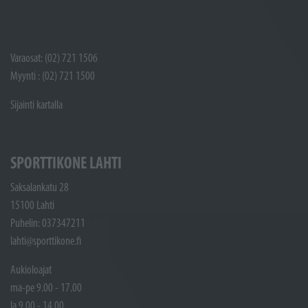
Varaosat: (02) 721 1506
Myynti : (02) 721 1500
Sijainti kartalla
SPORTTIKONE LAHTI
Saksalankatu 28
15100 Lahti
Puhelin: 037347211
lahti@sporttikone.fi
Aukioloajat
ma-pe 9.00 - 17.00
la 9.00 - 14.00