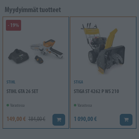
Myydyimmät tuotteet
- 19%
STIHL
STIGA
STIHL GTA 26 SET
STIGA ST 4262 P WS 210
Varastossa
Varastossa
149,00 €
1 090,00 €
184,00 €
Lisää koriin
Lisää k