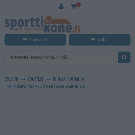
Siirry pääsisältöön
0
Tuotealueet
Valikko
ETUSIVU
TUOTTEET
PIHA JA PUUTARHA
HUSQVARNA KETJU X-CUT S35G SEMI CHISEL 1