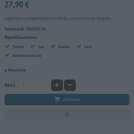
27,90 €
Lujatekoinen ja helppohuoltoinen teräketju, jossa on lievempi takapotku
Tuotekoodi: 5856395-56
Myymäläsaatavuus:
Somero
Salo
Kaarina
Lahti
Keskusvarasto Salo
Varastossa
Kasvata määrää
Vähennä määrää
Määrä
Lisää koriin