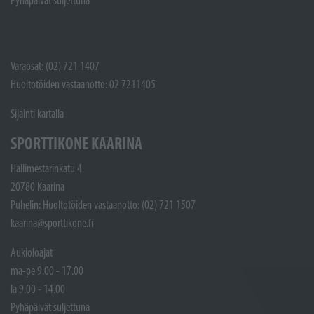
Pyhäpäivät suljettuna
Varaosat: (02) 721 1407
Huoltotöiden vastaanotto: 02 7211405
Sijainti kartalla
SPORTTIKONE KAARINA
Hallimestarinkatu 4
20780 Kaarina
Puhelin: Huoltotöiden vastaanotto: (02) 721 1507
kaarina@sporttikone.fi
Aukioloajat
ma-pe 9.00 - 17.00
la 9.00 - 14.00
Pyhäpäivät suljettuna