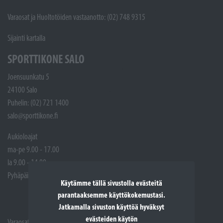
Varaosat ja Huoltotöiden vastaanotto: (02) 748 9315
Sijainti kartalla
SPORTTIKONE SALO
Joensuunkatu 5
24100 Salo
Puhelin: (02) 721 1400
salo@sporttikone.fi
Aukioloajat
ma-pe 9.00 - 17.00
la 9.00 - 14.00
Pyhäpäivät suljettuna
Käytämme tällä sivustolla evästeitä
parantaaksemme käyttökokemustasi.
Jatkamalla sivuston käyttöä hyväksyt
evästeiden käytön
Varaosat: (02) 721 1407