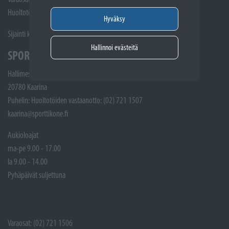
Huoltotöiden vastaanotto: 02 7211405
Hyväksy
Sijainti kartalla
Hallinnoi evästeitä
SPORTTIKONE KAARINA
Hallimestarinkatu 4
20780 Kaarina
Puhelin: Huoltotöiden vastaanotto: (02) 721 1507
kaarina@sporttikone.fi
Aukioloajat
ma-pe 9.00 - 17.00
la 9.00 - 14.00
Pyhäpäivät suljettuna
Varaosat: (02) 721 1506