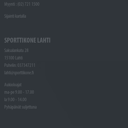
Myynti : (02) 721 1500
Sijainti kartalla
SPORTTIKONE LAHTI
Saksalankatu 28
15100 Lahti
Puhelin: 037347211
lahti@sporttikone.fi
Aukioloajat
ma-pe 9.00 - 17.00
la 9.00 - 14.00
Pyhäpäivät suljettuna