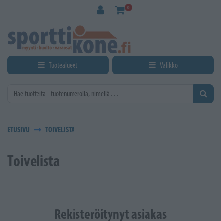
Siirry pääsisältöön
0
Tuotealueet
Valikko
ETUSIVU
TOIVELISTA
Toivelista
Rekisteröitynyt asiakas