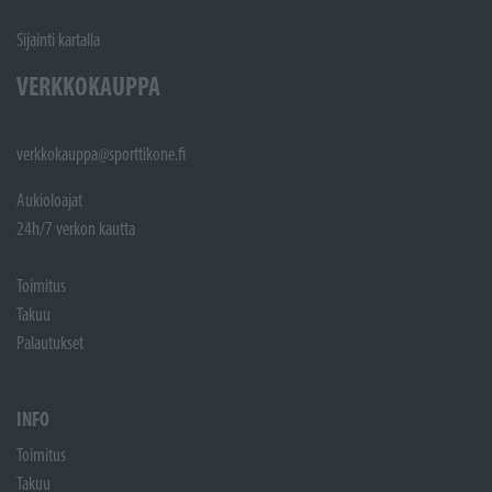
Sijainti kartalla
VERKKOKAUPPA
verkkokauppa@sporttikone.fi
Aukioloajat
24h/7 verkon kautta
Toimitus
Takuu
Palautukset
INFO
Toimitus
Takuu