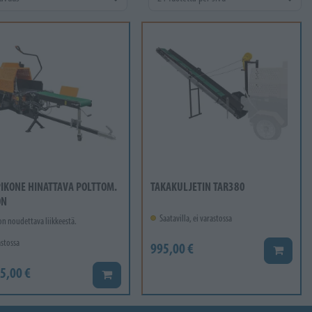
IKONE HINATTAVA POLTTOM.
TAKAKULJETIN TAR380
ON
Saatavilla, ei varastossa
on noudettava liikkeestä.
stossa
995,00 €
Lisää ko
5,00 €
Lisää koriin