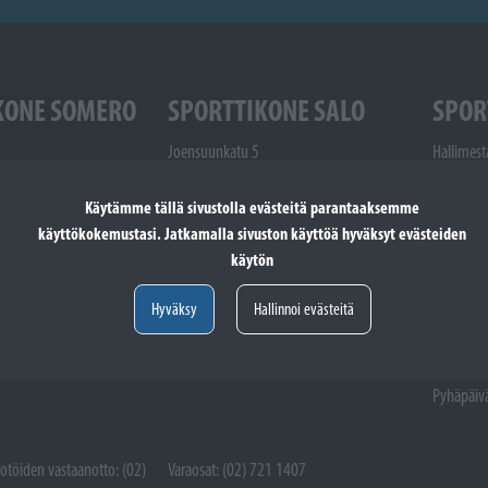
KONE SOMERO
SPORTTIKONE SALO
SPOR
Joensuunkatu 5
Hallimest
24100 Salo
20780 Ka
48 9300
Käytämme tällä sivustolla evästeitä parantaaksemme
Puhelin: (02) 721 1400
Puhelin: 
käyttökokemustasi. Jatkamalla sivuston käyttöä hyväksyt evästeiden
one.fi
salo@sporttikone.fi
1507
käytön
kaarina@s
Aukioloajat
Hyväksy
Hallinnoi evästeitä
.00
ma-pe 9.00 - 17.00
Aukioloaj
la 9.00 - 14.00
ma-pe 9.
ttuna
Pyhäpäivät suljettuna
la 9.00 -
Pyhäpäivä
totöiden vastaanotto: (02)
Varaosat: (02) 721 1407