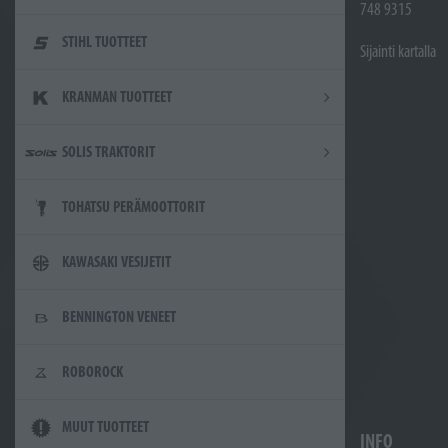
748 9315
STIHL TUOTTEET
Sijainti kartalla
KRANMAN TUOTTEET
SOLIS TRAKTORIT
TOHATSU PERÄMOOTTORIT
KAWASAKI VESIJETIT
BENNINGTON VENEET
ROBOROCK
MUUT TUOTTEET
INFO