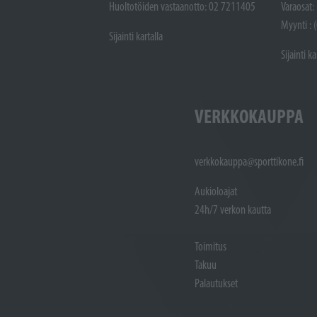
Huoltotöiden vastaanotto: 02 7211405
Varaosat:
Myynti : 
Sijainti kartalla
Sijainti ka
VERKKOKAUPPA
verkkokauppa@sporttikone.fi
Aukioloajat
24h/7 verkon kautta
Toimitus
Takuu
Palautukset