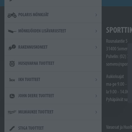
POLARIS MÖNKIJÄT
SPORTTI
MÖNKIJÖIDEN LISÄVARUSTEET
Ruunalantie 5
RAKENNUSKONEET
31400 Somero
Puhelin: (02) 7
HUSQVARNA TUOTTEET
somero@sporttik
Aukioloajat
IKH TUOTTEET
ma-pe 9.00 - 17
la 9.00 - 14.00
JOHN DEERE TUOTTEET
Pyhäpäivät sulje
MILWAUKEE TUOTTEET
Varaosat ja Huol
STIGA TUOTTEET