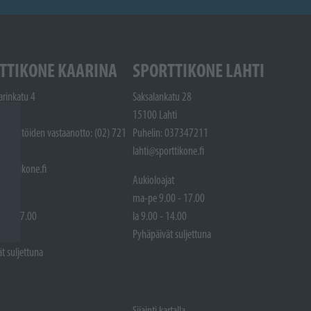
TTIKONE KAARINA
SPORTTIKONE LAHTI
arinkatu 4
Saksalankatu 28
arina
15100 Lahti
Huoltotöiden vastaanotto: (02) 721
Puhelin: 037347211
lahti@sporttikone.fi
porttikone.fi
Aukioloajat
at
ma-pe 9.00 - 17.00
00 - 17.00
la 9.00 - 14.00
 14.00
Pyhäpäivät suljettuna
t suljettuna
Sijainti kartalla