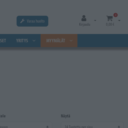
0
Varaa huolto
Avaa kirjautuminen
Avaa os
Kirjaudu
0,00 €
SET
YRITYS
MYYMÄLÄT
tele
Näytä