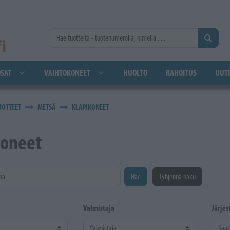
SAT
VAIHTOKONEET
HUOLTO
RAHOITUS
UUTI
UOTTEET
METSÄ
KLAPIKONEET
koneet
na
Hae
Tyhjennä haku
Valmistaja
Järjes