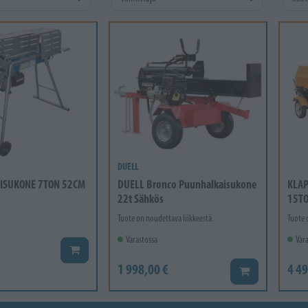
DUELL
ISUKONE 7TON 52CM
DUELL Bronco Puunhalkaisukone
KLAP
22t Sähkös
15T
Tuote on noudettava liikkeestä.
Tuote 
Varastossa
Vara
Lisää koriin
1 998,00 €
4 49
Lisää koriin