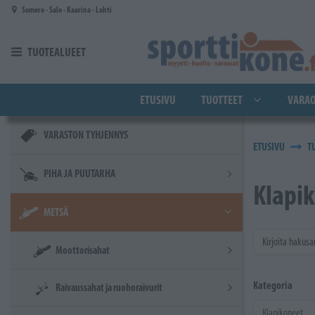
Siirry pääsisältöön
Somero - Salo - Kaarina - Lahti
TUOTEALUEET
ETUSIVU
TUOTTEET
VARAO
VARASTON TYHJENNYS
ETUSIVU
T
PIHA JA PUUTARHA
Klapi
METSÄ
Kirjoita hakusa
Moottorisahat
Kategoria
Raivaussahat ja ruohoraivurit