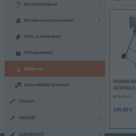
Metsurin työvälineet
Metsurin varusteet ja tarvikkeet
Poltto- ja voiteluaineet
Polttoainekannut
Klapikoneet
PUUNHALKA
Lasten leikkikalut ja vaatteet
JALUSTALLA
Varastossa
Työkalut
349,00 €
VARAOSAT
LISÄVARUSTEET