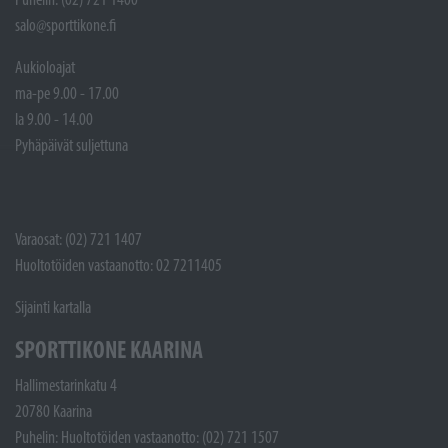
salo@sporttikone.fi
Aukioloajat
ma-pe 9.00 - 17.00
la 9.00 - 14.00
Pyhäpäivät suljettuna
Varaosat: (02) 721 1407
Huoltotöiden vastaanotto: 02 7211405
Sijainti kartalla
SPORTTIKONE KAARINA
Hallimestarinkatu 4
20780 Kaarina
Puhelin: Huoltotöiden vastaanotto: (02) 721 1507