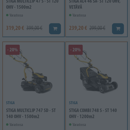
STIGA MULTICLIP 47 S - ST 120
STIGA AL4 46 SA- ST 120 OHV,
OHV - 1500m2
VETÄVÄ
Varastossa
Varastossa
319,20 €
239,20 €
399,00 €
299,00 €
Lisää koriin
Lisää k
- 20%
- 20%
STIGA
STIGA
STIGA MULTICLIP 747 SD - ST
STIGA COMBI 748 S - ST 140
140 OHV - 1500m2
OHV - 1200m2
Varastossa
Varastossa