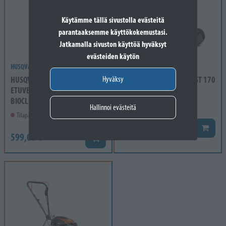
Käytämme tällä sivustolla evästeitä
parantaaksemme käyttökokemustasi.
Jatkamalla sivuston käyttöä hyväksyt
evästeiden käytön
HUSQVARNA
STIGA
HUSQVARNA LB 251S,
STIGA MULTICLIP 750 S - ST 170
Hyväksy
ETUVETO,
OHV - 1700m2
BIOCLIP/SIVULLEPUH,...
Tilapäisesti loppuunmyyty
Hallinnoi evästeitä
Tilapäisesti loppuunmyyty
589,00 €
Lisää k
599,00 €
Lisää koriin