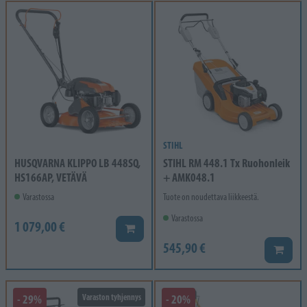
STIHL
HUSQVARNA KLIPPO LB 448SQ,
STIHL RM 448.1 Tx Ruohonleik
HS166AP, VETÄVÄ
+ AMK048.1
Varastossa
Tuote on noudettava liikkeestä.
Varastossa
1 079,00 €
Lisää koriin
545,90 €
Lisää k
- 29%
Varaston tyhjennys
- 20%