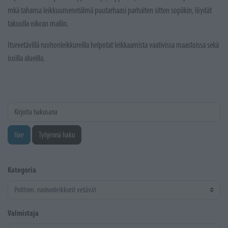
mkä tahansa leikkuumenetälmä puutarhaasi parhaiten sitten sopiikin, löydät
takuulla oikean mallin.
Itsevetävillä ruohonleikkureilla helpotat leikkaamista vaativissa maastoissa sekä
isoilla alueilla.
Kirjoita hakusana
Hae
Tyhjennä haku
Kategoria
Valmistaja