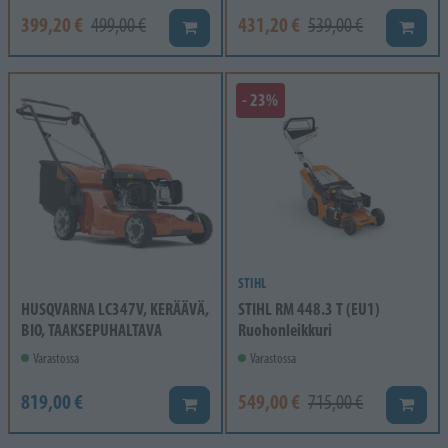
399,20 €
431,20 €
499,00 €
539,00 €
Lisää koriin
Lisää k
- 23%
STIHL
HUSQVARNA LC347V, KERÄÄVÄ,
STIHL RM 448.3 T (EU1)
BIO, TAAKSEPUHALTAVA
Ruohonleikkuri
Varastossa
Varastossa
819,00 €
549,00 €
715,00 €
Lisää koriin
Lisää k