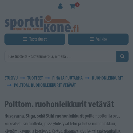
Siirry pääsisältöön
0
Tuotealueet
Valikko
ETUSIVU
TUOTTEET
PIHA JA PUUTARHA
RUOHONLEIKKURIT
POLTTOM. RUOHONLEIKKURIT VETÄVÄT
Polttom. ruohonleikkurit vetävät
Husqvarna, Stiga, sekä Stihl ruohonleikkurit p
olttomoottorilla ovat
korkealaatuisia tuotteita, joissa yhdistyvät teho ja tarkka ruohonleikkuu,
käyttömukavuus ja kestävyys. Keräys, silppuava, sivulle- tai taaksepuhallus: