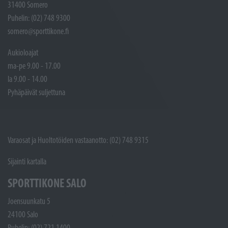
31400 Somero
Puhelin: (02) 748 9300
somero@sporttikone.fi
Aukioloajat
ma-pe 9.00 - 17.00
la 9.00 - 14.00
Pyhäpäivät suljettuna
Varaosat ja Huoltotöiden vastaanotto: (02) 748 9315
Sijainti kartalla
SPORTTIKONE SALO
Joensuunkatu 5
24100 Salo
Puhelin: (02) 721 1400