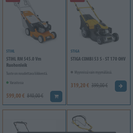
STIHL
STIGA
STIHL RM 545.0 Vm
STIGA COMBI 53 S - ST 170 OHV
Ruohonleik
Myynnissä vain myymälässä.
Tuote on noudettava liikkeestä.
Varastossa
319,20 €
399,00 €
Valitse
599,00 €
840,00 €
Lisää koriin