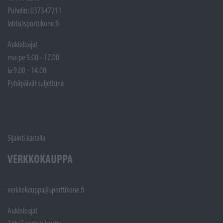
Puhelin: 037347211
lahti@sporttikone.fi
Aukioloajat
ma-pe 9.00 - 17.00
la 9.00 - 14.00
Pyhäpäivät suljettuna
Sijainti kartalla
VERKKOKAUPPA
verkkokauppa@sporttikone.fi
Aukioloajat