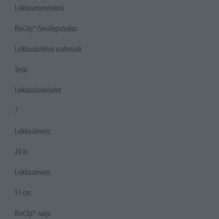
Leikkuumenetelmä
BioClip®/Sivullepuhallus
Leikkuukotelon materiaali
Teräs
Leikkuukorkeudet
7
Leikkuuleveys
20 in
Leikkuuleveys
51 cm
BioClip®-sarja