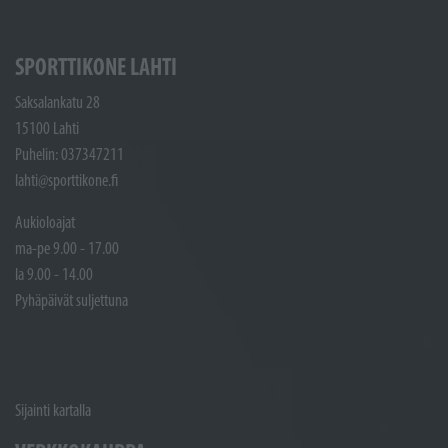
SPORTTIKONE LAHTI
Saksalankatu 28
15100 Lahti
Puhelin: 037347211
lahti@sporttikone.fi
Aukioloajat
ma-pe 9.00 - 17.00
la 9.00 - 14.00
Pyhäpäivät suljettuna
Sijainti kartalla