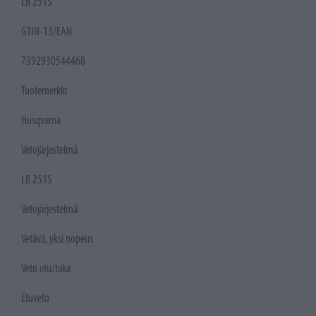
LB 251S
GTIN-13/EAN
7392930544468
Tuotemerkki
Husqvarna
Vetojärjestelmä
LB 251S
Vetojärjestelmä
Vetävä, yksi nopeus
Veto etu/taka
Etuveto