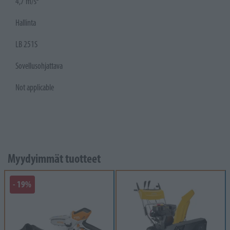
4,7 m/s²
Hallinta
LB 251S
Sovellusohjattava
Not applicable
Myydyimmät tuotteet
- 19%