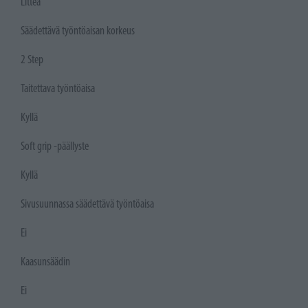
Litteä
Säädettävä työntöaisan korkeus
2 Step
Taitettava työntöaisa
Kyllä
Soft grip -päällyste
Kyllä
Sivusuunnassa säädettävä työntöaisa
Ei
Kaasunsäädin
Ei