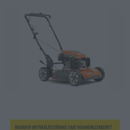
HUOMIO! MYYMÄLÖISTÄMME SAAT RUOHONLEIKKURIT