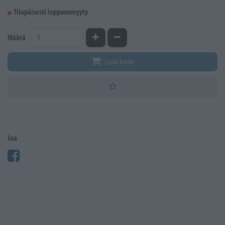
Tilapäisesti loppuunmyyty
Kasvata määrää
Vähennä määrää
Määrä
Lisää koriin
Jaa