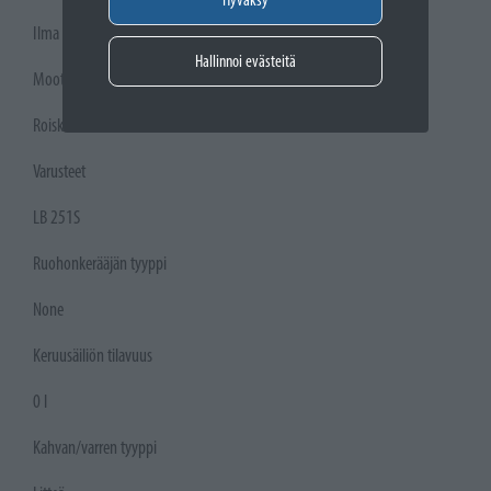
Ilma
Hallinnoi evästeitä
Moottorin voiteluperiaate
Roiskevoitelu
Varusteet
LB 251S
Ruohonkerääjän tyyppi
None
Keruusäiliön tilavuus
0 l
Kahvan/varren tyyppi