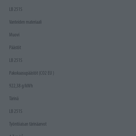
LB 251S
Vanteiden materiaali
Muovi
Päästöt
LB 251S
Pakokaasupäästöt (CO2 EU )
922,38 g/kWh
Tärinä
LB 251S
Työntöaisan tärinäarvot