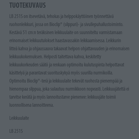
TUOTEKUVAUS
LB 251S on itsevetävä, tehokas ja helppokäyttöinen työnnettävä
ruohonleikkuri, jossa on Bioclip® (silppuri)- ja sivullepuhallustoiminto.
Kestävä 51 cm:n teräksinen leikkuulaite on suunniteltu varmistamaan
erinomaiset leikkuutulokset haastavassakin leikkaamisessa. Leikkurin
litteä kahva ja ohjaussauva takaavat helpon ohjattavuuden ja erinomaisen
leikkuukokemuksen. Helposti taitettava kahva, keskitetty
leikkuukorkeuden säätö ja renkaan optimoitu kulutuspinta helpottavat
käsittelyä ja parantavat suorituskykyä myös suurilla nurmikoilla.
Optimoitu Bioclip®-terä ja leikkuulaite tekevät ruohosta pienempää ja
hienompaa silppua, joka sulautuu nurmikkoon nopeasti. Leikkuujätettä ei
tarvitse kerätä ja myös lannoitustarve pienenee: leikkuujäte toimii
luonnollisena lannoitteena.
Leikkuulaite
LB 251S