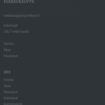
VERKKOKAUPPA
verkkokauppa@sporttikone.fi
Aukioloajat
24h/7 verkon kautta
Toimitus
Takuu
Palautukset
INFO
Toimitus
Takuu
Palautukset
Maksutavat
Rekisteriseloste