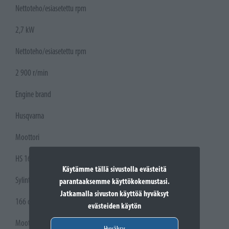
Nettoteho/esiasetettu rpm
2,7 kW
Nettoteho/esiasetettu rpm
2 900 r/min
Engine brand
Husqvarna
Moottori
HS 166A
Käytämme tällä sivustolla evästeitä
Sylinteritilavuus
parantaaksemme käyttökokemustasi.
Jatkamalla sivuston käyttöä hyväksyt
166 cm³
evästeiden käytön
Moottorin jäähdytys
Hyväksy