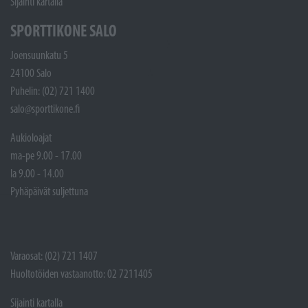
Sijainti kartalla
SPORTTIKONE SALO
Joensuunkatu 5
24100 Salo
Puhelin: (02) 721 1400
salo@sporttikone.fi
Aukioloajat
ma-pe 9.00 - 17.00
la 9.00 - 14.00
Pyhäpäivät suljettuna
Varaosat: (02) 721 1407
Huoltotöiden vastaanotto: 02 7211405
Sijainti kartalla