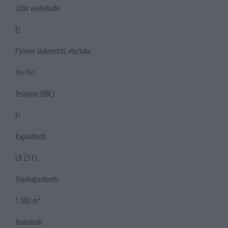
Liitin vesiletkulle
Ei
Pyörien laakerointi, etu/taka
Yes/Yes
Teräjarru (BBC)
Ei
Kapasiteetti
LB 251S
Aluekapasiteetti
1 000 m²
Materiaali