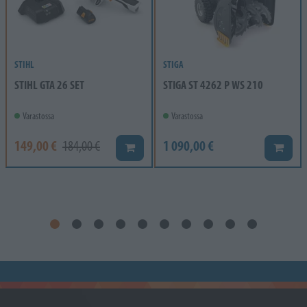
STIHL
STIGA
STIHL GTA 26 SET
STIGA ST 4262 P WS 210
Varastossa
Varastossa
149,00 €
1 090,00 €
184,00 €
Lisää koriin
Lisää k