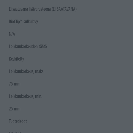
Ei saatavana lisävarusteena (EI SAATAVANA)
BioClip®-sulkulevy
N/A
Leikkuukorkeuden säätö
Keskitetty
Leikkuukorkeus, maks.
75 mm
Leikkuukorkeus, min.
25 mm
Tuotetiedot