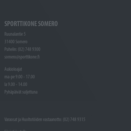
SPORTTIKONE SOMERO
Ruunalantie 5
31400 Somero
Puhelin: (02) 748 9300
somero@sporttikone.fi
Aukioloajat
ma-pe 9.00 - 17.00
la 9.00 - 14.00
Pyhäpäivät suljettuna
Varaosat ja Huoltotöiden vastaanotto: (02) 748 9315