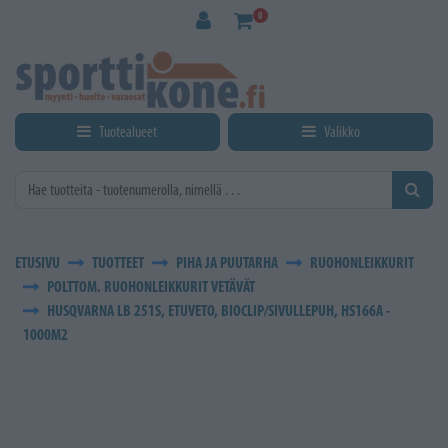
Siirry pääsisältöön
0
Tuotealueet
Valikko
ETUSIVU
TUOTTEET
PIHA JA PUUTARHA
RUOHONLEIKKURIT
POLTTOM. RUOHONLEIKKURIT VETÄVÄT
HUSQVARNA LB 251S, ETUVETO, BIOCLIP/SIVULLEPUH, HS166A -
1000M2