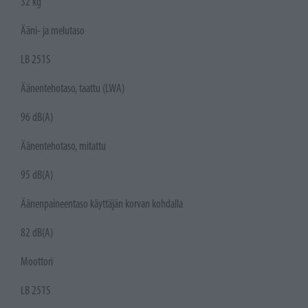
32 kg
Ääni- ja melutaso
LB 251S
Äänentehotaso, taattu (LWA)
96 dB(A)
Äänentehotaso, mitattu
95 dB(A)
Äänenpaineentaso käyttäjän korvan kohdalla
82 dB(A)
Moottori
LB 251S