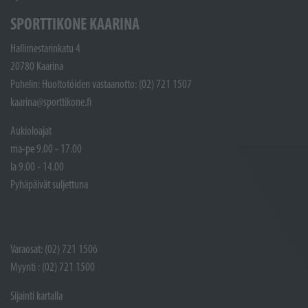
SPORTTIKONE KAARINA
Hallimestarinkatu 4
20780 Kaarina
Puhelin: Huoltotöiden vastaanotto: (02) 721 1507
kaarina@sporttikone.fi
Aukioloajat
ma-pe 9.00 - 17.00
la 9.00 - 14.00
Pyhäpäivät suljettuna
Varaosat: (02) 721 1506
Myynti : (02) 721 1500
Sijainti kartalla