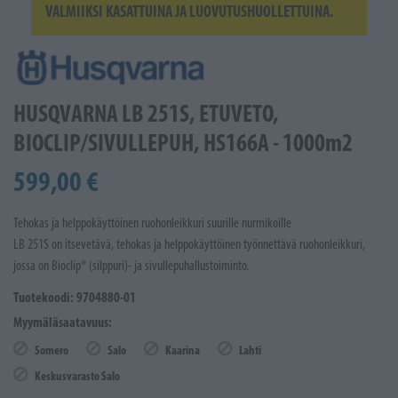
VALMIIKSI KASATTUINA JA LUOVUTUSHUOLLETTUINA.
HUSQVARNA LB 251S, ETUVETO,
BIOCLIP/SIVULLEPUH, HS166A - 1000m2
599,00 €
Tehokas ja helppokäyttöinen ruohonleikkuri suurille nurmikoille
LB 251S on itsevetävä, tehokas ja helppokäyttöinen työnnettävä ruohonleikkuri,
jossa on Bioclip® (silppuri)- ja sivullepuhallustoiminto.
Tuotekoodi: 9704880-01
Myymäläsaatavuus:
Somero
Salo
Kaarina
Lahti
Keskusvarasto Salo