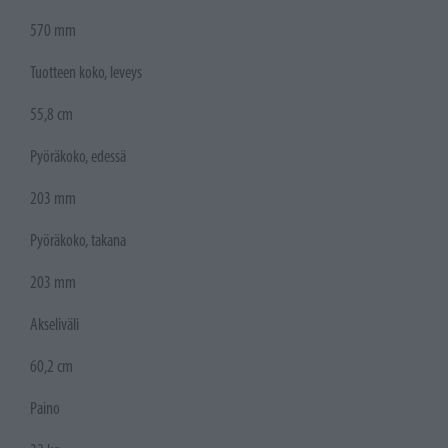
570 mm
Tuotteen koko, leveys
55,8 cm
Pyöräkoko, edessä
203 mm
Pyöräkoko, takana
203 mm
Akseliväli
60,2 cm
Paino