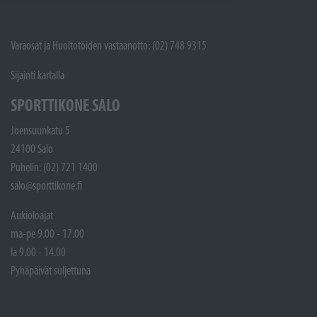
Varaosat ja Huoltotöiden vastaanotto: (02) 748 9315
Sijainti kartalla
SPORTTIKONE SALO
Joensuunkatu 5
24100 Salo
Puhelin: (02) 721 1400
salo@sporttikone.fi
Aukioloajat
ma-pe 9.00 - 17.00
la 9.00 - 14.00
Pyhäpäivät suljettuna