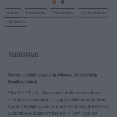
lumilinko
Pihan lumilinko
Tehokas lumilinko
Sporttikone lumilinko
stiga lumilinko
TUOTEKUVAUS
Tehokas lumilinko jossa 62 cm työleveys. Sähköstartti ja
lämmitetyt kahvat
STIGA ST 5262 P on luotettava ja vankkarakenteinen kaksivaiheinen
lumilinko. Se soveltuu kotikäyttöön ja pystyy käsittelemään jopa 50 cm
syvää lunta keskisuurilla ja suurilla alueilla kuten ajoteillä, jalkakäytävillä ja
pysäköintialueilla. Käännettävät jalakset ja 14" Snow Hog renkaat