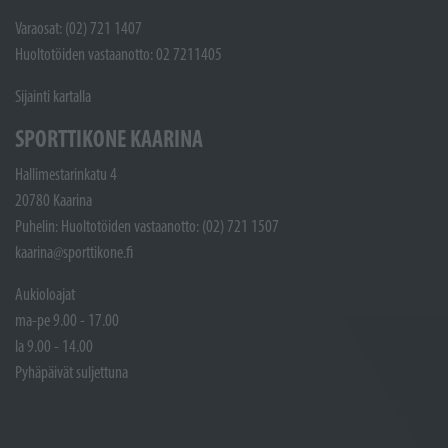
Varaosat: (02) 721 1407
Huoltotöiden vastaanotto: 02 7211405
Sijainti kartalla
SPORTTIKONE KAARINA
Hallimestarinkatu 4
20780 Kaarina
Puhelin: Huoltotöiden vastaanotto: (02) 721 1507
kaarina@sporttikone.fi
Aukioloajat
ma-pe 9.00 - 17.00
la 9.00 - 14.00
Pyhäpäivät suljettuna