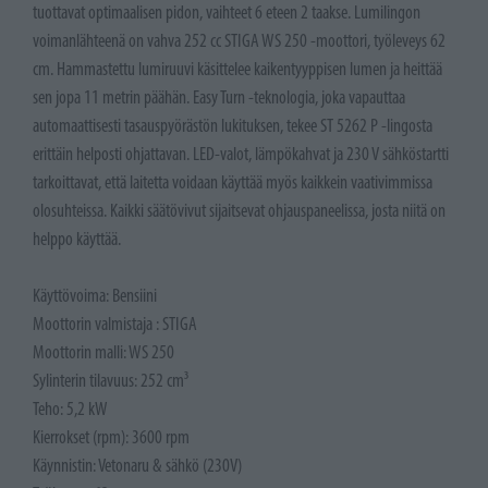
tuottavat optimaalisen pidon, vaihteet 6 eteen 2 taakse. Lumilingon
voimanlähteenä on vahva 252 cc STIGA WS 250 -moottori, työleveys 62
cm. Hammastettu lumiruuvi käsittelee kaikentyyppisen lumen ja heittää
sen jopa 11 metrin päähän. Easy Turn -teknologia, joka vapauttaa
automaattisesti tasauspyörästön lukituksen, tekee ST 5262 P -lingosta
erittäin helposti ohjattavan. LED-valot, lämpökahvat ja 230 V sähköstartti
tarkoittavat, että laitetta voidaan käyttää myös kaikkein vaativimmissa
olosuhteissa. Kaikki säätövivut sijaitsevat ohjauspaneelissa, josta niitä on
helppo käyttää.
Käyttövoima: Bensiini
Moottorin valmistaja : STIGA
Moottorin malli: WS 250
Sylinterin tilavuus: 252 cm³
Teho: 5,2 kW
Kierrokset (rpm): 3600 rpm
Käynnistin: Vetonaru & sähkö (230V)