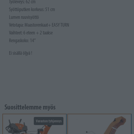
Työleveys: 62 cm
Syöttöputken korkeus: 51 cm
Lumen ruuvisyöttö
Vetotapa: Maastorenkaat+ EASY TURN
Vaihteet: 6 eteen + 2 taakse
Rengaskoko: 14”
Ei sisällä öljyä !
Suosittelemme myös
Varaston tyhjennys