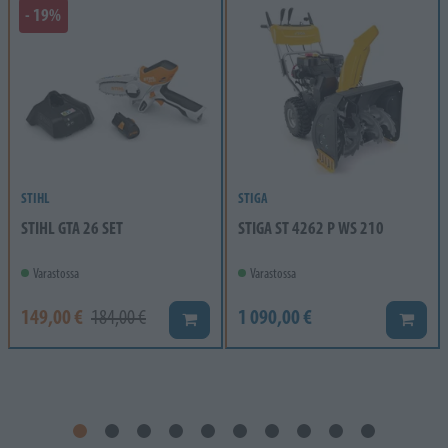
- 19%
STIHL
STIGA
STIHL GTA 26 SET
STIGA ST 4262 P WS 210
Varastossa
Varastossa
149,00 €
1 090,00 €
184,00 €
Lisää koriin
Lisää k