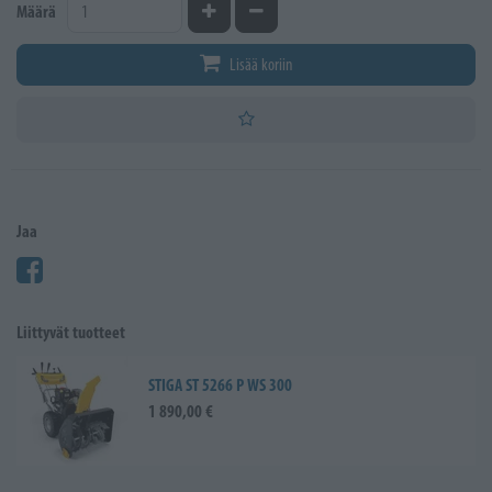
Kasvata määrää
Vähennä määrää
Määrä
Lisää koriin
Jaa
Liittyvät tuotteet
STIGA ST 5266 P WS 300
1 890,00 €