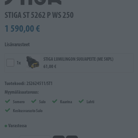
STIGA ST 5262 P WS 250
1 590,00 €
Lisävarusteet
STIGA LUMILINGON SUOJAPEITE (ME 5KPL)
1x
61,00 €
Tuotekoodi: 2S2624511/ST1
Myymäläsaatavuus:
Somero
Salo
Kaarina
Lahti
Keskusvarasto Salo
Varastossa