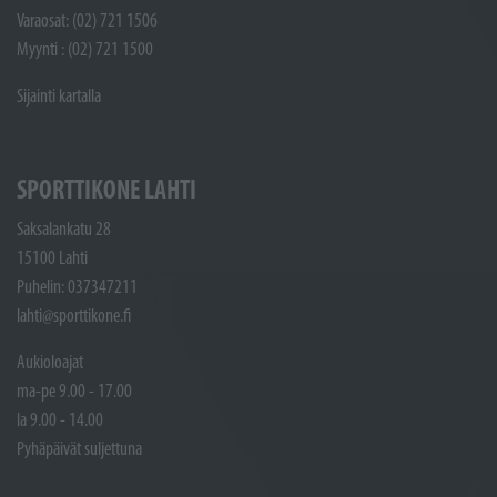
Varaosat: (02) 721 1506
Myynti : (02) 721 1500
Sijainti kartalla
SPORTTIKONE LAHTI
Saksalankatu 28
15100 Lahti
Puhelin: 037347211
lahti@sporttikone.fi
Aukioloajat
ma-pe 9.00 - 17.00
la 9.00 - 14.00
Pyhäpäivät suljettuna