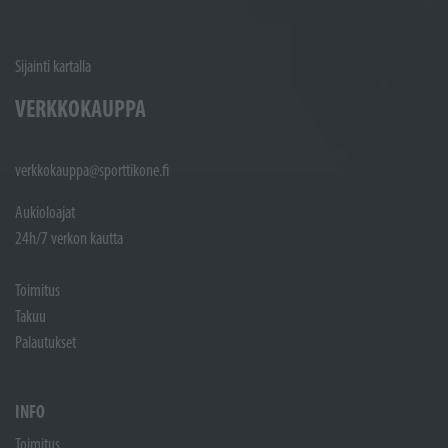
Sijainti kartalla
VERKKOKAUPPA
verkkokauppa@sporttikone.fi
Aukioloajat
24h/7 verkon kautta
Toimitus
Takuu
Palautukset
INFO
Toimitus