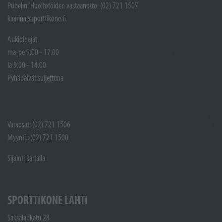
Puhelin: Huoltotöiden vastaanotto: (02) 721 1507
kaarina@sporttikone.fi
Aukioloajat
ma-pe 9.00 - 17.00
la 9.00 - 14.00
Pyhäpäivät suljettuna
Varaosat: (02) 721 1506
Myynti : (02) 721 1500
Sijainti kartalla
SPORTTIKONE LAHTI
Saksalankatu 28