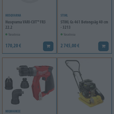
HUSQVARNA
STIHL
Husqvarna VARI-CUT™ FR3
STIHL Gs 461 Betongsåg 40 cm
22.2
- 3213
Varastossa
Varastossa
170,20 €
2 745,00 €
Lisää koriin
Lisää k
MILWAUKEE