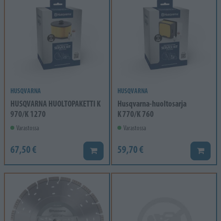
HUSQVARNA
HUSQVARNA
HUSQVARNA HUOLTOPAKETTI K
Husqvarna-huoltosarja
970/K 1270
K 770/K 760
Varastossa
Varastossa
67,50 €
59,70 €
Lisää koriin
Lisää k