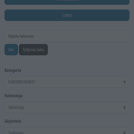
Laikat
Kirjoita hakusana
Hae
Tyhjennä haku
Kategoria
Valmistaja
Järjestele