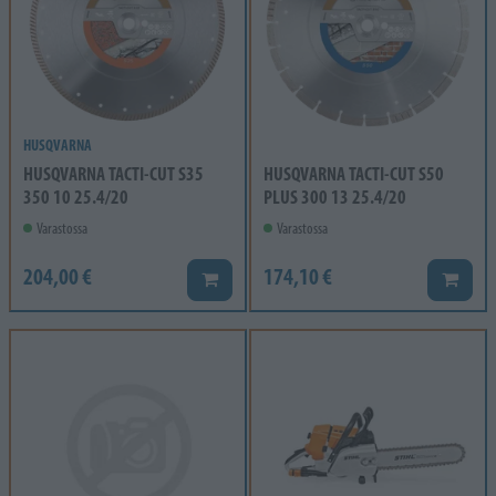
HUSQVARNA
HUSQVARNA TACTI-CUT S35
HUSQVARNA TACTI-CUT S50
350 10 25.4/20
PLUS 300 13 25.4/20
Varastossa
Varastossa
204,00 €
174,10 €
Lisää koriin
Lisää k