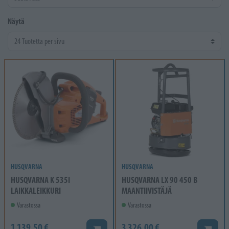
Näytä
HUSQVARNA
HUSQVARNA
HUSQVARNA K 535I
HUSQVARNA LX 90 450 B
LAIKKALEIKKURI
MAANTIIVISTÄJÄ
Varastossa
Varastossa
1 139,50 €
3 326,00 €
Lisää koriin
Lisää k