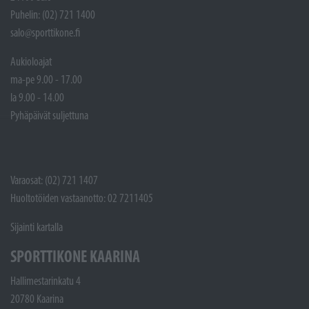
Puhelin: (02) 721 1400
salo@sporttikone.fi
Aukioloajat
ma-pe 9.00 - 17.00
la 9.00 - 14.00
Pyhäpäivät suljettuna
Varaosat: (02) 721 1407
Huoltotöiden vastaanotto: 02 7211405
Sijainti kartalla
SPORTTIKONE KAARINA
Hallimestarinkatu 4
20780 Kaarina