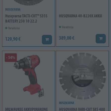
HUSQVARNA
Husqvarna TACTI-CUT™ S35S
HUSQVARNA 40-B220X AKKU
BATTERY 230 10 22.2
Varastossa
Varastossa
389,00 €
120,90 €
Lisää k
Lisää koriin
- 54%
HUSQVARNA
MILWAUKEE AKKUPORAKONE
HUSQVARNA VARI-CUT S85 400