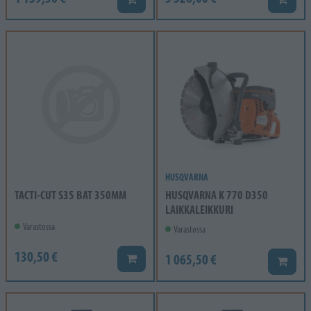
HUSQVARNA
TACTI-CUT S35 BAT 350MM
HUSQVARNA K 770 D350
LAIKKALEIKKURI
Varastossa
Varastossa
130,50 €
1 065,50 €
Lisää koriin
Lisää k