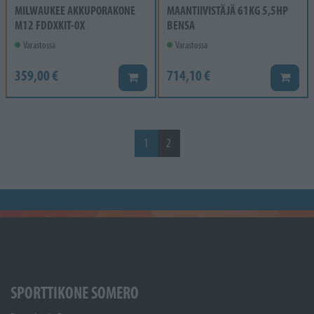
MILWAUKEE AKKUPORAKONE
MAANTIIVISTÄJÄ 61KG 5,5HP
M12 FDDXKIT-0X
BENSA
Varastossa
Varastossa
359,00 €
714,10 €
Lisää koriin
Lisää k
1
2
SPORTTIKONE SOMERO