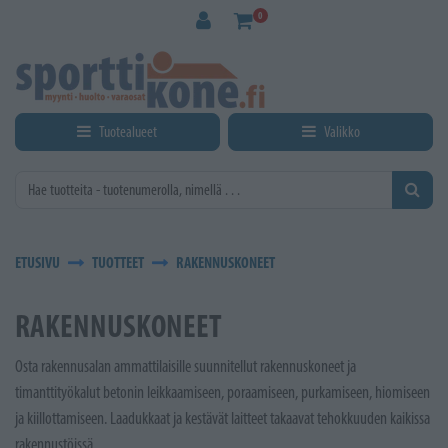
Siirry pääsisältöön
0
Tuotealueet
Valikko
ETUSIVU
TUOTTEET
RAKENNUSKONEET
RAKENNUSKONEET
Osta rakennusalan ammattilaisille suunnitellut rakennuskoneet ja
timanttityökalut betonin leikkaamiseen, poraamiseen, purkamiseen, hiomiseen
ja kiillottamiseen. Laadukkaat ja kestävät laitteet takaavat tehokkuuden kaikissa
rakennustöissä.