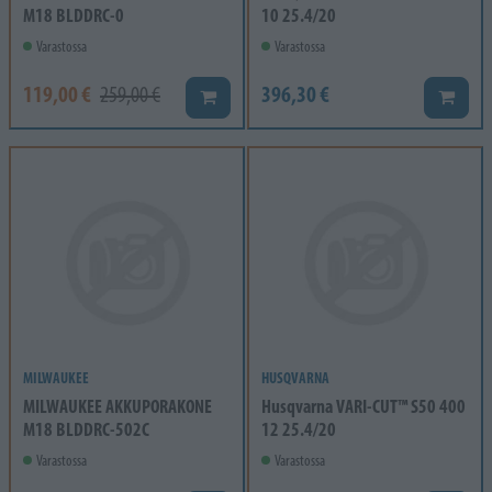
M18 BLDDRC-0
10 25.4/20
Varastossa
Varastossa
119,00 €
396,30 €
259,00 €
Lisää koriin
Lisää k
MILWAUKEE
HUSQVARNA
MILWAUKEE AKKUPORAKONE
Husqvarna VARI-CUT™ S50 400
M18 BLDDRC-502C
12 25.4/20
Varastossa
Varastossa