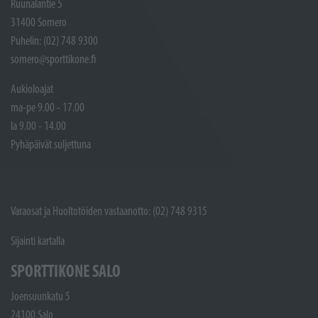
Ruunalantie 5
31400 Somero
Puhelin: (02) 748 9300
somero@sporttikone.fi
Aukioloajat
ma-pe 9.00 - 17.00
la 9.00 - 14.00
Pyhäpäivät suljettuna
Varaosat ja Huoltotöiden vastaanotto: (02) 748 9315
Sijainti kartalla
SPORTTIKONE SALO
Joensuunkatu 5
24100 Salo