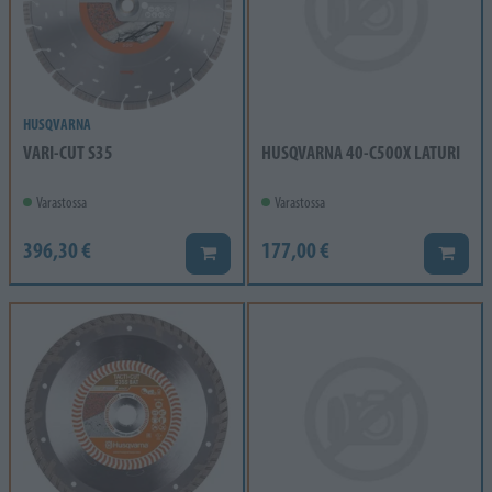
HUSQVARNA
VARI-CUT S35
HUSQVARNA 40-C500X LATURI
Varastossa
Varastossa
396,30 €
177,00 €
Lisää koriin
Lisää k