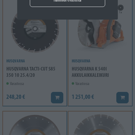
HUSQVARNA
HUSQVARNA
HUSQVARNA TACTI-CUT S85
HUSQVARNA K 540I
350 10 25.4/20
AKKULAIKKALEIKURI
Varastossa
Varastossa
248,20 €
1 251,00 €
Lisää koriin
Lisää k