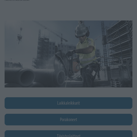
Laikkaleikkurit
Porakoneet
Tiivistyslaitteet