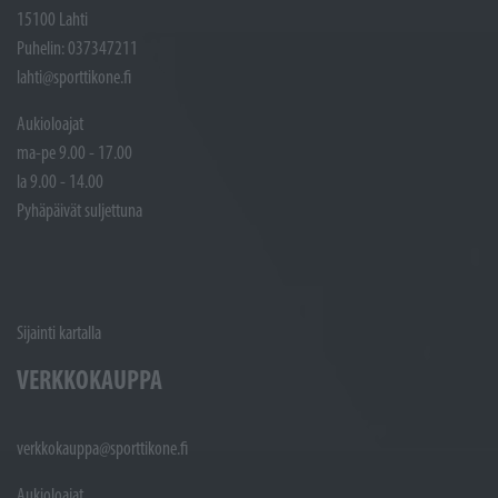
15100 Lahti
Puhelin: 037347211
lahti@sporttikone.fi
Aukioloajat
ma-pe 9.00 - 17.00
la 9.00 - 14.00
Pyhäpäivät suljettuna
Sijainti kartalla
VERKKOKAUPPA
verkkokauppa@sporttikone.fi
Aukioloajat