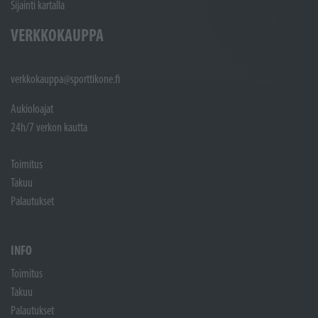
Sijainti kartalla
VERKKOKAUPPA
verkkokauppa@sporttikone.fi
Aukioloajat
24h/7 verkon kautta
Toimitus
Takuu
Palautukset
INFO
Toimitus
Takuu
Palautukset