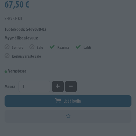
67,50 €
SERVICE KIT
Tuotekoodi: 5469030-02
Myymäläsaatavuus:
Somero
Salo
Kaarina
Lahti
Keskusvarasto Salo
Varastossa
Kasvata määrää
Vähennä määrää
Määrä
Lisää koriin