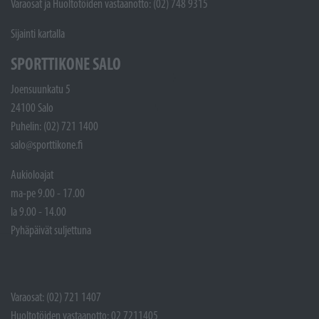
Varaosat ja Huoltotöiden vastaanotto: (02) 748 9315
Sijainti kartalla
SPORTTIKONE SALO
Joensuunkatu 5
24100 Salo
Puhelin: (02) 721 1400
salo@sporttikone.fi
Aukioloajat
ma-pe 9.00 - 17.00
la 9.00 - 14.00
Pyhäpäivät suljettuna
Varaosat: (02) 721 1407
Huoltotöiden vastaanotto: 02 7211405