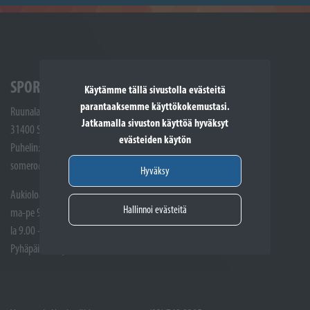
SPORTTIKONE SOMERO
Käytämme tällä sivustolla evästeitä
parantaaksemme käyttökokemustasi.
Ruunalantie 5
Jatkamalla sivuston käyttöä hyväksyt
31400 Somero
evästeiden käytön
Puhelin: (02) 748 9300
somero@sporttikone.fi
Hyväksy
Aukioloajat
Hallinnoi evästeitä
ma-pe 9.00 - 17.00
la 9.00 - 14.00
Pyhäpäivät suljettuna