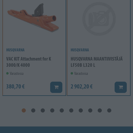
HUSQVARNA
HUSQVARNA
VAC KIT Attachment for K
HUSQVARNA MAANTIIVISTÄJÄ
3000/K 4000
LF50B L320 L
Varastossa
Varastossa
380,70 €
2 902,20 €
Lisää koriin
Lisää k