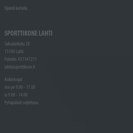
Sijainti kartalla
SPORTTIKONE LAHTI
Saksalankatu 28
15100 Lahti
Puhelin: 037347211
lahti@sporttikone.fi
Aukioloajat
ma-pe 9.00 - 17.00
la 9.00 - 14.00
Pyhäpäivät suljettuna