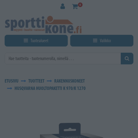
Siirry pääsisältöön
0
Tuotealueet
Valikko
ETUSIVU
TUOTTEET
RAKENNUSKONEET
HUSQVARNA HUOLTOPAKETTI K 970/K 1270