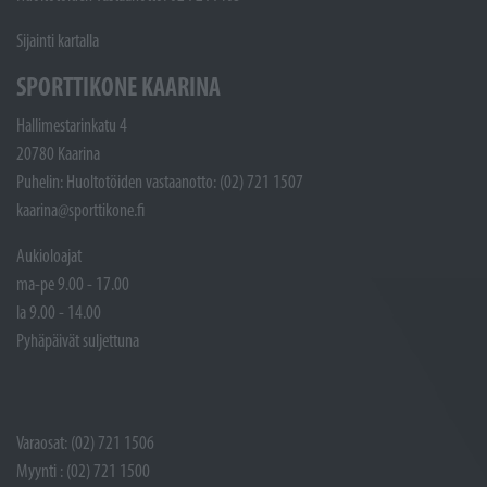
Sijainti kartalla
SPORTTIKONE KAARINA
Hallimestarinkatu 4
20780 Kaarina
Puhelin: Huoltotöiden vastaanotto: (02) 721 1507
kaarina@sporttikone.fi
Aukioloajat
ma-pe 9.00 - 17.00
la 9.00 - 14.00
Pyhäpäivät suljettuna
Varaosat: (02) 721 1506
Myynti : (02) 721 1500