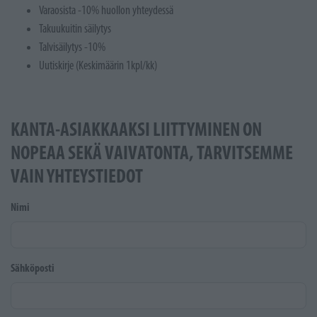
Varaosista -10% huollon yhteydessä
Takuukuitin säilytys
Talvisäilytys -10%
Uutiskirje (Keskimäärin 1kpl/kk)
KANTA-ASIAKKAAKSI LIITTYMINEN ON
NOPEAA SEKÄ VAIVATONTA, TARVITSEMME
VAIN YHTEYSTIEDOT
Nimi
Sähköposti