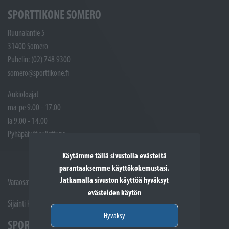
SPORTTIKONE SOMERO
Ruunalantie 5
31400 Somero
Puhelin: (02) 748 9300
somero@sporttikone.fi
Aukioloajat
ma-pe 9.00 - 17.00
la 9.00 - 14.00
Pyhäpäivät suljettuna
Käytämme tällä sivustolla evästeitä
parantaaksemme käyttökokemustasi.
Jatkamalla sivuston käyttöä hyväksyt
Varaosat ja Huoltotöiden vastaanotto: (02) 748 9315
evästeiden käytön
Sijainti kartalla
Hyväksy
SPORTTIKONE SALO