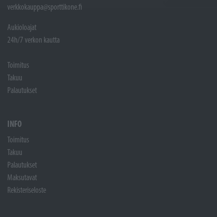
verkkokauppa@sporttikone.fi
Aukioloajat
24h/7 verkon kautta
Toimitus
Takuu
Palautukset
INFO
Toimitus
Takuu
Palautukset
Maksutavat
Rekisteriseloste