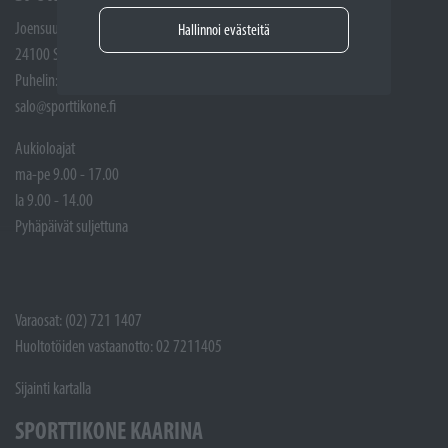
Joensuunkatu 5
Hallinnoi evästeitä
24100 Salo
Puhelin: (02) 721 1400
salo@sporttikone.fi
Aukioloajat
ma-pe 9.00 - 17.00
la 9.00 - 14.00
Pyhäpäivät suljettuna
Varaosat: (02) 721 1407
Huoltotöiden vastaanotto: 02 7211405
Sijainti kartalla
SPORTTIKONE KAARINA