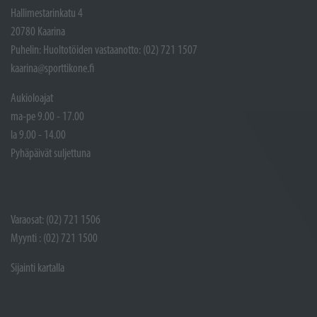
Hallimestarinkatu 4
20780 Kaarina
Puhelin: Huoltotöiden vastaanotto: (02) 721 1507
kaarina@sporttikone.fi
Aukioloajat
ma-pe 9.00 - 17.00
la 9.00 - 14.00
Pyhäpäivät suljettuna
Varaosat: (02) 721 1506
Myynti : (02) 721 1500
Sijainti kartalla