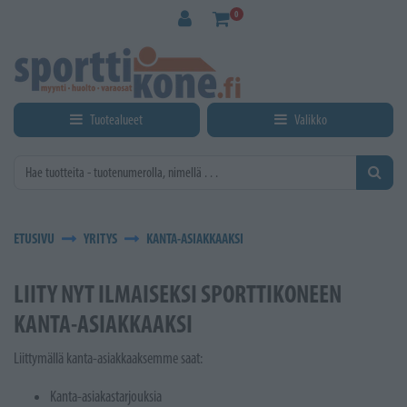
Siirry pääsisältöön
0
Tuotealueet
Valikko
ETUSIVU
YRITYS
KANTA-ASIAKKAAKSI
LIITY NYT ILMAISEKSI SPORTTIKONEEN
KANTA-ASIAKKAAKSI
Liittymällä kanta-asiakkaaksemme saat:
Kanta-asiakastarjouksia