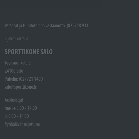
Varaosat ja Huoltotöiden vastaanotto: (02) 748 9315
Sijainti kartalla
SPORTTIKONE SALO
Joensuunkatu 5
24100 Salo
Puhelin: (02) 721 1400
salo@sporttikone.fi
Aukioloajat
ma-pe 9.00 - 17.00
la 9.00 - 14.00
Pyhäpäivät suljettuna