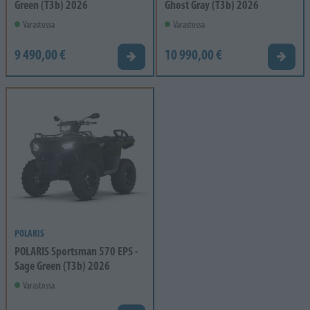
Green (T3b) 2026
Ghost Gray (T3b) 2026
Varastossa
Varastossa
9 490,00 €
10 990,00 €
Tarjouspyyntö
Tarjou
POLARIS
POLARIS Sportsman 570 EPS -
Sage Green (T3b) 2026
Varastossa