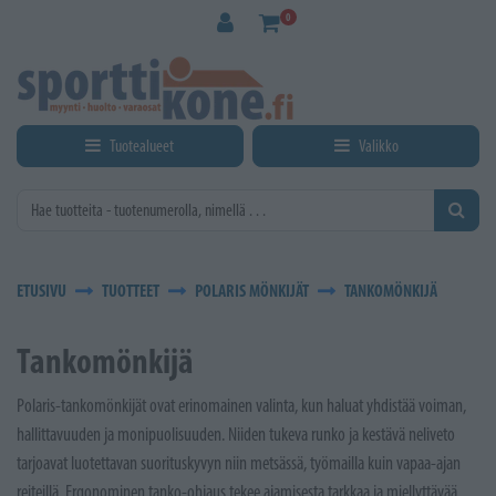
Siirry pääsisältöön
0
Tuotealueet
Valikko
ETUSIVU
TUOTTEET
POLARIS MÖNKIJÄT
TANKOMÖNKIJÄ
Tankomönkijä
Polaris-tankomönkijät ovat erinomainen valinta, kun haluat yhdistää voiman,
hallittavuuden ja monipuolisuuden. Niiden tukeva runko ja kestävä neliveto
tarjoavat luotettavan suorituskyvyn niin metsässä, työmailla kuin vapaa-ajan
reiteillä. Ergonominen tanko-ohjaus tekee ajamisesta tarkkaa ja miellyttävää