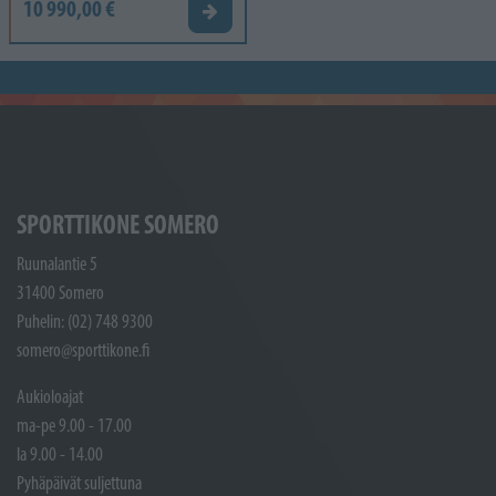
10 990,00 €
Tarjouspyyntö
SPORTTIKONE SOMERO
Ruunalantie 5
31400 Somero
Puhelin: (02) 748 9300
somero@sporttikone.fi
Aukioloajat
ma-pe 9.00 - 17.00
la 9.00 - 14.00
Pyhäpäivät suljettuna