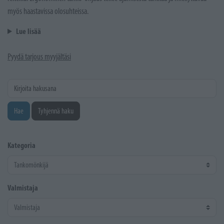
myös haastavissa olosuhteissa.
Lue lisää
Pyydä tarjous myyjältäsi
Kirjoita hakusana
Hae
Tyhjennä haku
Kategoria
Valmistaja