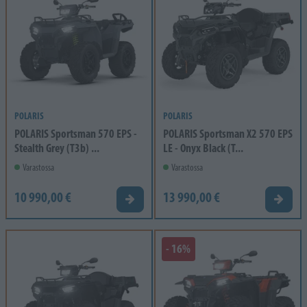
POLARIS
POLARIS
POLARIS Sportsman 570 EPS -
POLARIS Sportsman X2 570 EPS
Stealth Grey (T3b) ...
LE - Onyx Black (T...
Varastossa
Varastossa
10 990,00 €
13 990,00 €
Tarjouspyyntö
Tarjou
- 16%