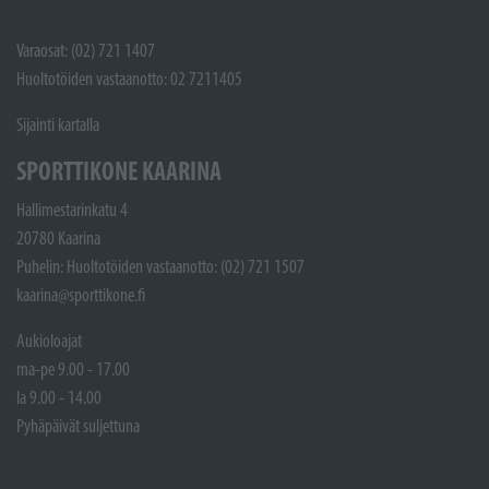
Varaosat: (02) 721 1407
Huoltotöiden vastaanotto: 02 7211405
Sijainti kartalla
SPORTTIKONE KAARINA
Hallimestarinkatu 4
20780 Kaarina
Puhelin: Huoltotöiden vastaanotto: (02) 721 1507
kaarina@sporttikone.fi
Aukioloajat
ma-pe 9.00 - 17.00
la 9.00 - 14.00
Pyhäpäivät suljettuna