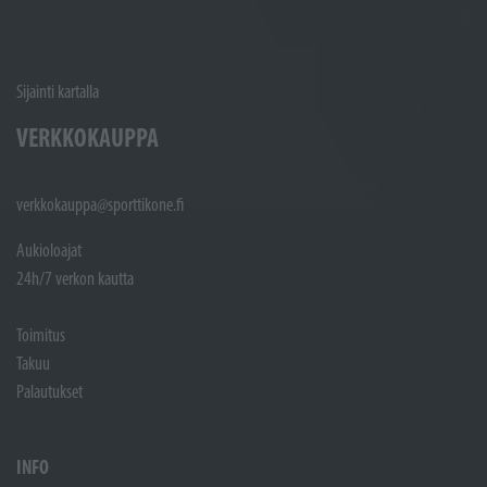
Sijainti kartalla
VERKKOKAUPPA
verkkokauppa@sporttikone.fi
Aukioloajat
24h/7 verkon kautta
Toimitus
Takuu
Palautukset
INFO