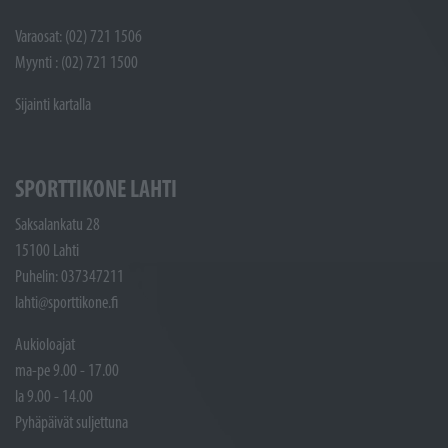
Varaosat: (02) 721 1506
Myynti : (02) 721 1500
Sijainti kartalla
SPORTTIKONE LAHTI
Saksalankatu 28
15100 Lahti
Puhelin: 037347211
lahti@sporttikone.fi
Aukioloajat
ma-pe 9.00 - 17.00
la 9.00 - 14.00
Pyhäpäivät suljettuna