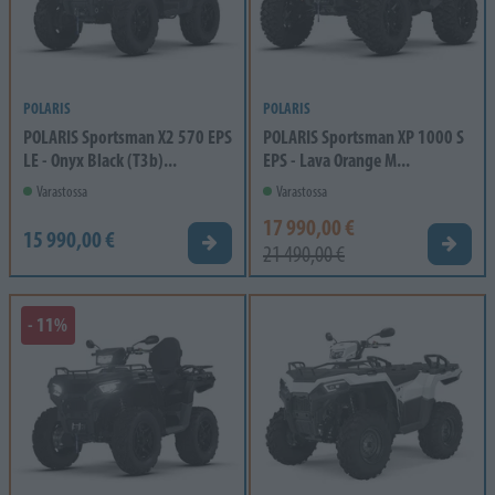
POLARIS
POLARIS
POLARIS Sportsman X2 570 EPS
POLARIS Sportsman XP 1000 S
LE - Onyx Black (T3b)...
EPS - Lava Orange M...
Varastossa
Varastossa
17 990,00 €
15 990,00 €
Tarjouspyyntö
Tarjou
21 490,00 €
- 11%