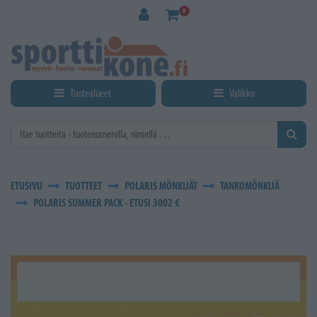
Siirry pääsisältöön
0
Tuotealueet
Valikko
ETUSIVU
TUOTTEET
POLARIS MÖNKIJÄT
TANKOMÖNKIJÄ
POLARIS SUMMER PACK - ETUSI 3002 €