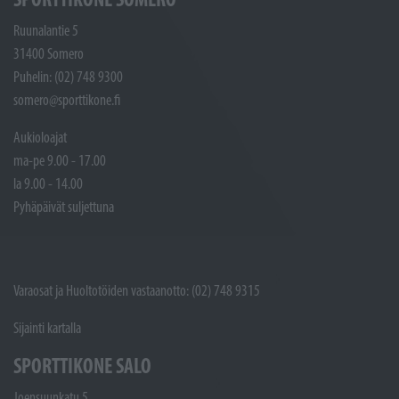
Ruunalantie 5
31400 Somero
Puhelin: (02) 748 9300
somero@sporttikone.fi
Aukioloajat
ma-pe 9.00 - 17.00
la 9.00 - 14.00
Pyhäpäivät suljettuna
Varaosat ja Huoltotöiden vastaanotto: (02) 748 9315
Sijainti kartalla
SPORTTIKONE SALO
Joensuunkatu 5