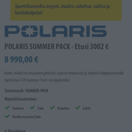
Sporttikoneelta myynti, huolto, rahoitus, vaihto ja
kotiinkuljetus!
POLARIS SUMMER PACK - Etusi 3002 €
8 990,00 €
Kodin, mökin tai maatalon pihatyöt sujuvat mukavasti ja helposti huippusuositulla
Sportsman 570 Summer Pack -kesäpaketilla!
Tuotekoodi: SUMMER PACK
Myymäläsaatavuus:
Somero
Salo
Kaarina
Lahti
Keskusvarasto Salo
Varastossa