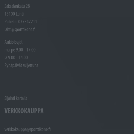
Saksalankatu 28
15100 Lahti
Puhelin: 037347211
lahti@sporttikone.fi
Aukioloajat
ma-pe 9.00 - 17.00
la 9.00 - 14.00
Pyhäpäivät suljettuna
Sijainti kartalla
VERKKOKAUPPA
verkkokauppa@sporttikone.fi