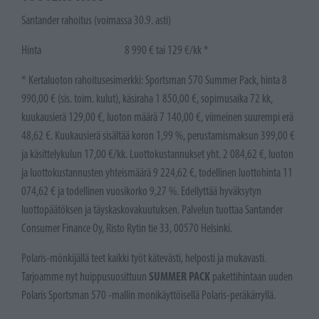
Santander rahoitus (voimassa 30.9. asti)
Hinta 8 990 € tai 129 €/kk *
* Kertaluoton rahoitusesimerkki: Sportsman 570 Summer Pack, hinta 8
990,00 € (sis. toim. kulut), käsiraha 1 850,00 €, sopimusaika 72 kk,
kuukausierä 129,00 €, luoton määrä 7 140,00 €, viimeinen suurempi erä
48,62 €. Kuukausierä sisältää koron 1,99 %, perustamismaksun 399,00 €
ja käsittelykulun 17,00 €/kk. Luottokustannukset yht. 2 084,62 €, luoton
ja luottokustannusten yhteismäärä 9 224,62 €, todellinen luottohinta 11
074,62 € ja todellinen vuosikorko 9,27 %. Edellyttää hyväksytyn
luottopäätöksen ja täyskaskovakuutuksen. Palvelun tuottaa Santander
Consumer Finance Oy, Risto Rytin tie 33, 00570 Helsinki.
Polaris-mönkijällä teet kaikki työt kätevästi, helposti ja mukavasti.
SUMMER PACK
Tarjoamme nyt huippusuosittuun
pakettihintaan uuden
Polaris Sportsman 570 -mallin monikäyttöisellä Polaris-peräkärryllä.