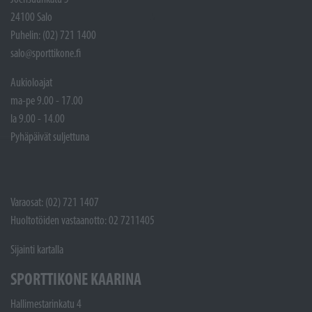
24100 Salo
Puhelin: (02) 721 1400
salo@sporttikone.fi
Aukioloajat
ma-pe 9.00 - 17.00
la 9.00 - 14.00
Pyhäpäivät suljettuna
Varaosat: (02) 721 1407
Huoltotöiden vastaanotto: 02 7211405
Sijainti kartalla
SPORTTIKONE KAARINA
Hallimestarinkatu 4