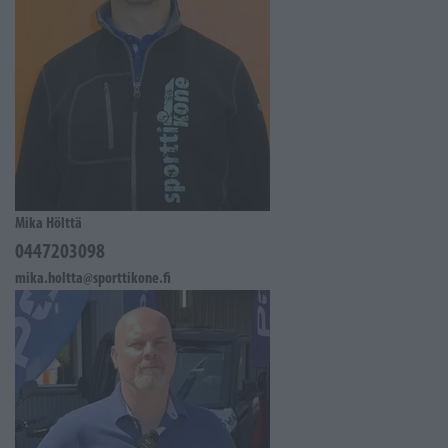
Mika Hölttä
0447203098
mika.holtta@sporttikone.fi