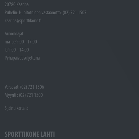
20780 Kaarina
Puhelin: Huoltotöiden vastaanotto: (02) 721 1507
kaarina@sporttikone.fi
Aukioloajat
ma-pe 9.00 - 17.00
la 9.00 - 14.00
Pyhäpäivät suljettuna
Varaosat: (02) 721 1506
Myynti : (02) 721 1500
Sijainti kartalla
SPORTTIKONE LAHTI