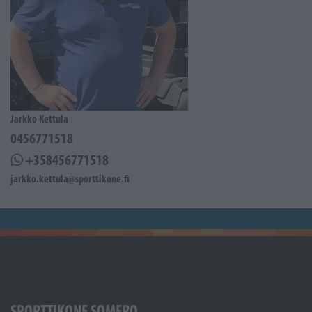
Jarkko Kettula
0456771518
+358456771518
jarkko.kettula@sporttikone.fi
SPORTTIKONE SOMERO