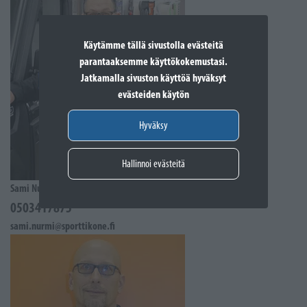
Käytämme tällä sivustolla evästeitä
parantaaksemme käyttökokemustasi.
Jatkamalla sivuston käyttöä hyväksyt
evästeiden käytön
Hyväksy
Hallinnoi evästeitä
Sami Nurmi
0503417875
sami.nurmi@sporttikone.fi