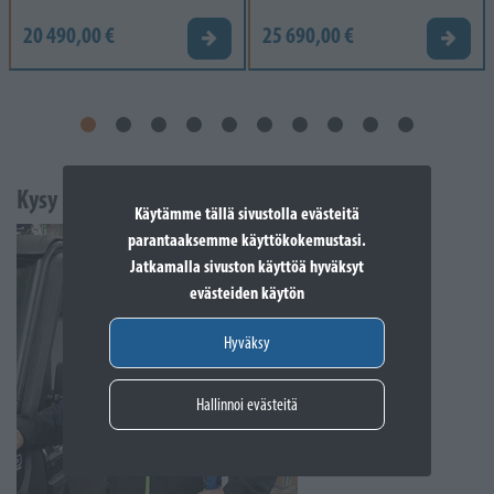
20 490,00 €
25 690,00 €
Tarjouspyyntö
Tarjou
Kysy lisää
Käytämme tällä sivustolla evästeitä
parantaaksemme käyttökokemustasi.
Jatkamalla sivuston käyttöä hyväksyt
evästeiden käytön
Hyväksy
Hallinnoi evästeitä