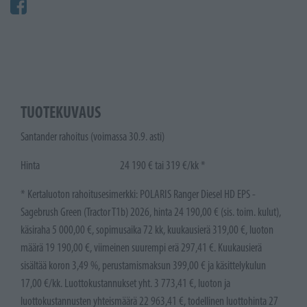
TUOTEKUVAUS
Santander rahoitus (voimassa 30.9. asti)
Hinta 24 190 € tai 319 €/kk *
* Kertaluoton rahoitusesimerkki: POLARIS Ranger Diesel HD EPS -
Sagebrush Green (Tractor T1b) 2026, hinta 24 190,00 € (sis. toim. kulut),
käsiraha 5 000,00 €, sopimusaika 72 kk, kuukausierä 319,00 €, luoton
määrä 19 190,00 €, viimeinen suurempi erä 297,41 €. Kuukausierä
sisältää koron 3,49 %, perustamismaksun 399,00 € ja käsittelykulun
17,00 €/kk. Luottokustannukset yht. 3 773,41 €, luoton ja
luottokustannusten yhteismäärä 22 963,41 €, todellinen luottohinta 27