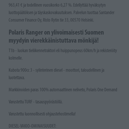
963,41 € ja todellinen vuosikorko 6,27 %. Edellyttää hyväksytyn
luottopäätöksen ja täyskaskovakuutuksen. Palvelun tuottaa Santander
Consumer Finance Oy, Risto Rytin tie 33, 00570 Helsinki.
Polaris Ranger on ylivoimaisesti Suomen
myydyin vierekkäinistuttava mönkijä!
T1b - luokan tieliikennetraktori eli huippunopeus 60km/h ja rekisteröity
kolmelle.
Kubota 900cc 3 - sylinterinen diesel - moottori, taloudellinen ja
luotettava.
Markkinoiden paras 100% automaattinen neliveto, Polaris One Demand
Varustettu TURF - tasauspyörästöllä.
Varustettu luonnollisesti ohjaustehostimella!
DIESEL-VAKIO-OMINAISUUDET: