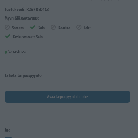
Tuotekoodi: R26RRED4CB
Myymäläsaatavuus:
Somero
Salo
Kaarina
Lahti
Keskusvarasto Salo
Varastossa
Lähetä tarjouspyyntö
Avaa tarjouspyyntölomake
Jaa