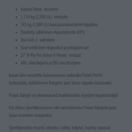
Kubota Diesel -moottori
1,134 kg (2,500 Lb.) vetokyky
545 kg (1,000 Lb.) kaasujousiavusteinen kippilava
Päivitetty sähköinen ohjaustehostin (EPS)
Uusi Gen 2 -vaihteisto
Suuri teräksinen etupuskuri ja pohjapanssari
27" 8-Ply Pro Armor X-Terrain -renkaat
ADC-alamäkijarru ja EBS-moottorijarru
Kuvan laite varustettu lisävarusteena saatavalla Polaris ProFit -
hyttisarjalla, räätälöimme Rangerin juuri Sinun tarpeita vastaavaksi.
Polaris Ranger on ylivoimaisesti markkinoiden myydyin koppimönkijä!
Ota yhteys Sporttikoneeseen niin varustelemme Polaris Rangerin juuri
Sinun toiveiden mukaiseksi!
Sporttikoneelta myynti, rahoitus, vaihto, kuljetus, huolto, varaosat.