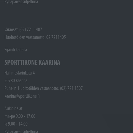
Pyhäpäivät suljettuna
Varaosat: (02) 721 1407
Huoltotöiden vastaanotto: 02 7211405
Sijainti kartalla
SPORTTIKONE KAARINA
Hallimestarinkatu 4
20780 Kaarina
Puhelin: Huoltotöiden vastaanotto: (02) 721 1507
kaarina@sporttikone.fi
Aukioloajat
ma-pe 9.00 - 17.00
la 9.00 - 14.00
Pyhäpäivät suljettuna