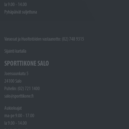
la 9.00 - 14.00
Pyhäpäivät suljettuna
Varaosat ja Huoltotöiden vastaanotto: (02) 748 9315
Sijainti kartalla
SPORTTIKONE SALO
Joensuunkatu 5
24100 Salo
Puhelin: (02) 721 1400
salo@sporttikone.fi
Aukioloajat
ma-pe 9.00 - 17.00
la 9.00 - 14.00