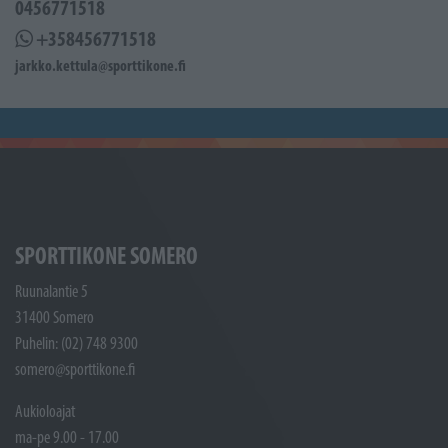
0456771518
+358456771518
jarkko.kettula@sporttikone.fi
SPORTTIKONE SOMERO
Ruunalantie 5
31400 Somero
Puhelin: (02) 748 9300
somero@sporttikone.fi
Aukioloajat
ma-pe 9.00 - 17.00