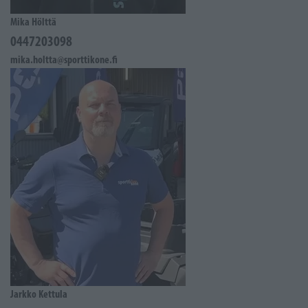
Mika Hölttä
0447203098
mika.holtta@sporttikone.fi
Jarkko Kettula