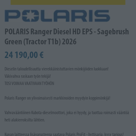
POLARIS Ranger Diesel HD EPS - Sagebrush
Green (Tractor T1b) 2026
24 190,00 €
Dieselin taloudellisuutta vierekkäinistuttavien mönkijöiden luokkaan!
Väkivahva raskaan työn tekijä!
TOSI VOIMAA VAATIVAAN TYÖHÖN
Polaris Ranger on ylivoimaisesti markkinoiden myydyin koppimönkijä!
Vahvavääntöinen Kubota-dieselmoottori, joka ei hyydy, ja tuottaa roimasti vääntöä
heti alakierroksilta lähtien.
Kuvan laitteessa lisävarusteena saatava Polaris ProFit - hyttisarja, kysy tarjous!