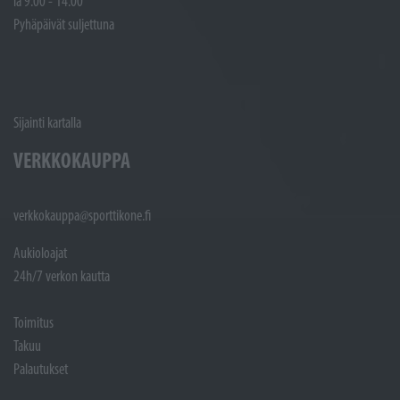
la 9.00 - 14.00
Pyhäpäivät suljettuna
Sijainti kartalla
VERKKOKAUPPA
verkkokauppa@sporttikone.fi
Aukioloajat
24h/7 verkon kautta
Toimitus
Takuu
Palautukset